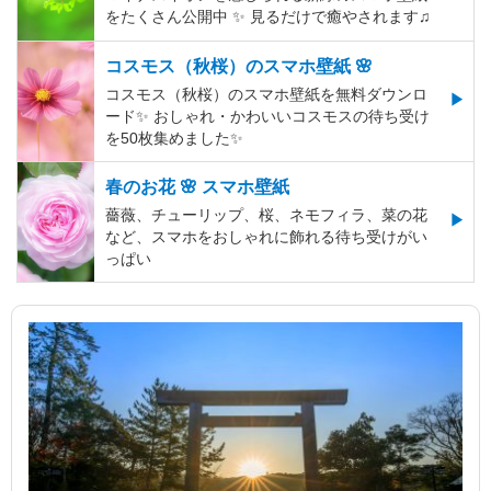
をたくさん公開中 ✨ 見るだけで癒やされます♫
コスモス（秋桜）のスマホ壁紙 🌸
コスモス（秋桜）のスマホ壁紙を無料ダウンロ
ード✨️ おしゃれ・かわいいコスモスの待ち受け
を50枚集めました✨️
春のお花 🌸 スマホ壁紙
薔薇、チューリップ、桜、ネモフィラ、菜の花
など、スマホをおしゃれに飾れる待ち受けがい
っぱい