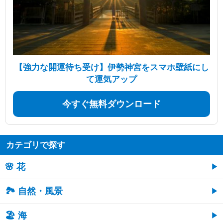
【強力な開運待ち受け】伊勢神宮をスマホ壁紙にし
て運気アップ
今すぐ無料ダウンロード
カテゴリで探す
🌸 花
🏞️ 自然・風景
🏖 海