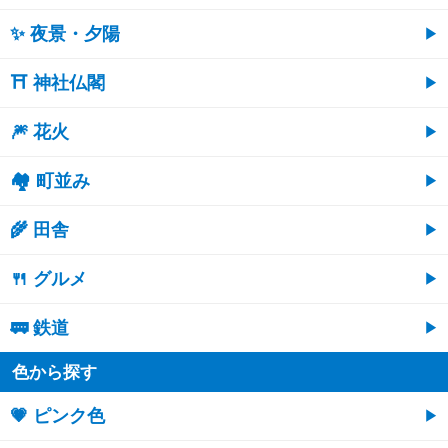
✨ 夜景・夕陽
⛩ 神社仏閣
🎆 花火
🏘 町並み
🌾 田舎
🍴 グルメ
🚃 鉄道
色から探す
💗 ピンク色