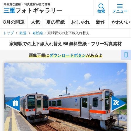
高画質な壁紙・写真素材が全て無料
三重
フォトギャラリー
検索
メニュー
8月の開運
人気
夏の壁紙
おしゃれ
新作
かわいい
トップ
›
鉄道
›
名松線
›
家城駅での上下線入れ替え
家城駅での上下線入れ替え 🖼️ 無料壁紙・フリー写真素材
画像下側に
ダウンロードボタン
があるよ