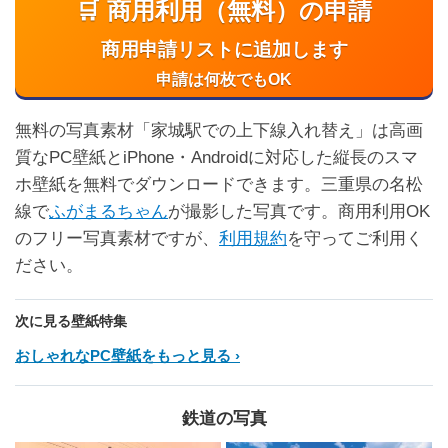
🛒 商用利用（無料）の申請
商用申請リストに追加します
申請は何枚でもOK
無料の写真素材「家城駅での上下線入れ替え」は高画
質なPC壁紙とiPhone・Androidに対応した縦長のスマ
ホ壁紙を無料でダウンロードできます。三重県の名松
線で
ふがまるちゃん
が撮影した写真です。商用利用OK
のフリー写真素材ですが、
利用規約
を守ってご利用く
ださい。
次に見る壁紙特集
おしゃれなPC壁紙をもっと見る
鉄道の写真