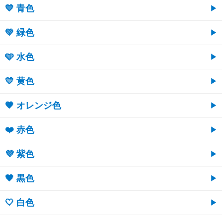
💙 青色
💚 緑色
🩵 水色
💛 黄色
🧡 オレンジ色
❤️ 赤色
💜 紫色
🖤 黒色
🤍 白色