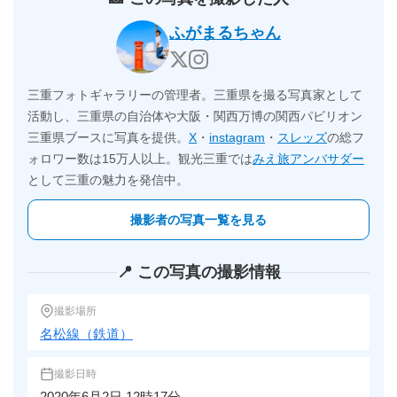
ふがまるちゃん
三重フォトギャラリーの管理者。三重県を撮る写真家として
活動し、三重県の自治体や大阪・関西万博の関西パビリオン
三重県ブースに写真を提供。
X
・
instagram
・
スレッズ
の総フ
ォロワー数は15万人以上。観光三重では
みえ旅アンバサダー
として三重の魅力を発信中。
撮影者の写真一覧を見る
📍 この写真の撮影情報
撮影場所
名松線（鉄道）
撮影日時
2020年6月2日 12時17分