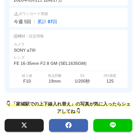
ダウンロード実績
今週 5回
|
累計
87
回
機材・設定情報
カメラ
SONY a7III
レンズ
FE 16-35mm F2.8 GM (SEL1635GM)
絞り値
焦点距離
SS
ISO感度
F10
19mm
1/200秒
125
👇 「家城駅での上下線入れ替え」の写真が気に入ったらシェ
アしてね 👇