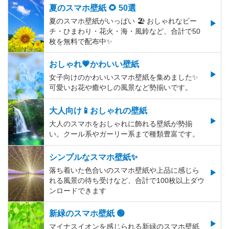
夏のスマホ壁紙 🌻 50選
夏のスマホ壁紙がいっぱい 🏖 おしゃれなビー
チ・ひまわり・花火・海・風鈴など、合計で50
枚を無料で配布中✨
おしゃれ💗かわいい壁紙
女子向けのかわいいスマホ壁紙を集めました✨
可愛いお花や癒やしの風景など勢揃いです。
大人向け📱おしゃれの壁紙
大人のスマホをおしゃれに飾れる壁紙が勢揃
い。クール系やガーリー系まで種類豊富です。
シンプルなスマホ壁紙✨
落ち着いた色合いのスマホ壁紙や上品に感じら
れる風景の待ち受けなど、合計で100枚以上ダウ
ンロードできます
新緑のスマホ壁紙 🟢
マイナスイオンを感じられる新緑のスマホ壁紙