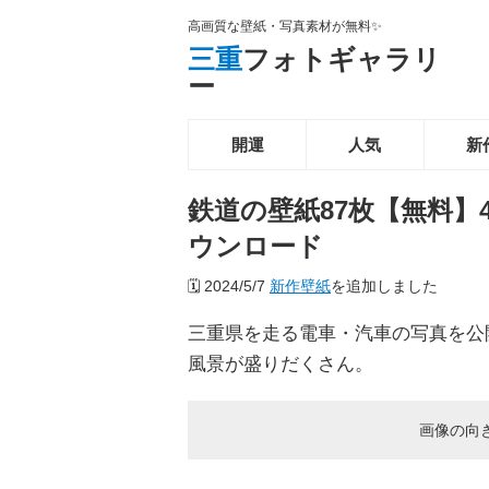
高画質な壁紙・写真素材が無料✨️
三重
フォトギャラリ
ー
開運
人気
新
鉄道の壁紙87枚【無料】
ウンロード
🗓️
2024/5/7
新作壁紙
を追加しました
三重県を走る電車・汽車の写真を公
風景が盛りだくさん。
画像の向