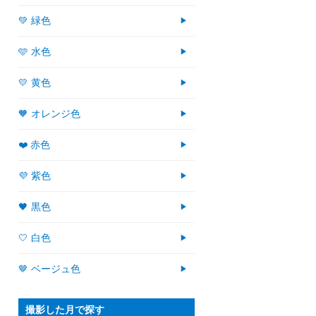
💚 緑色
🩵 水色
💛 黄色
🧡 オレンジ色
❤️ 赤色
💜 紫色
🖤 黒色
🤍 白色
🤎 ベージュ色
撮影した月で探す