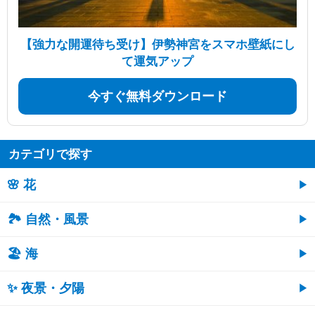
【強力な開運待ち受け】伊勢神宮をスマホ壁紙にし
て運気アップ
今すぐ無料ダウンロード
カテゴリで探す
🌸 花
🏞️ 自然・風景
🏖 海
✨ 夜景・夕陽