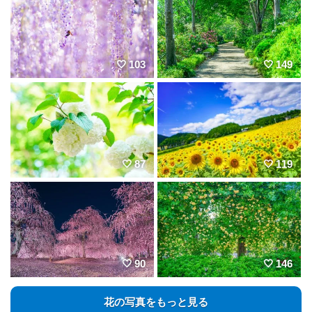
103
149
87
119
90
146
花の写真をもっと見る