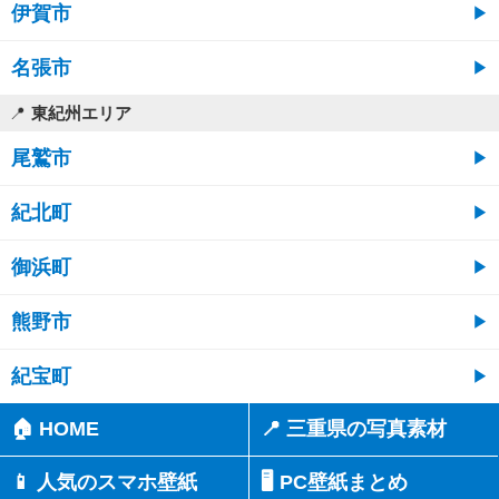
伊賀市
名張市
東紀州エリア
尾鷲市
紀北町
御浜町
熊野市
紀宝町
🏠 HOME
📍 三重県の写真素材
📱 人気のスマホ壁紙
🖥️ PC壁紙まとめ