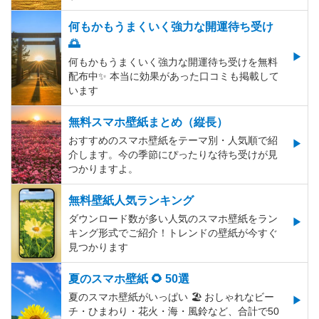
何もかもうまくいく強力な開運待ち受け
🌅
何もかもうまくいく強力な開運待ち受けを無料
配布中✨️ 本当に効果があった口コミも掲載して
います
無料スマホ壁紙まとめ（縦長）
おすすめのスマホ壁紙をテーマ別・人気順で紹
介します。今の季節にぴったりな待ち受けが見
つかりますよ。
無料壁紙人気ランキング
ダウンロード数が多い人気のスマホ壁紙をラン
キング形式でご紹介！トレンドの壁紙が今すぐ
見つかります
夏のスマホ壁紙 🌻 50選
夏のスマホ壁紙がいっぱい 🏖 おしゃれなビー
チ・ひまわり・花火・海・風鈴など、合計で50