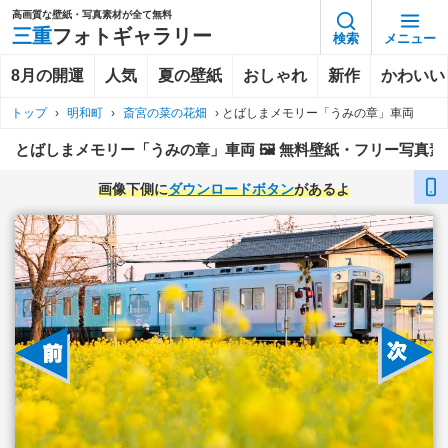
高画質な壁紙・写真素材が全て無料
三重
フォトギャラリー
検索
メニュー
8月の開運
人気
夏の壁紙
おしゃれ
新作
かわいい
トップ
›
明和町
›
斎宮の菜の花畑
›
とばしまメモリー「うみの章」車両
とばしまメモリー「うみの章」車両 🖼️ 無料壁紙・フリー写真素
画像下側に
ダウンロードボタン
があるよ