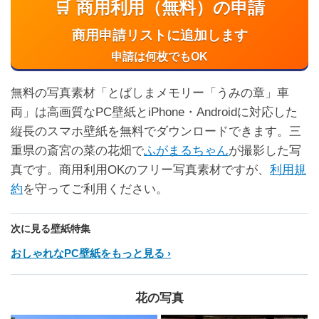
🛒 商用利用（無料）の申請
商用申請リストに追加します
申請は何枚でもOK
無料の写真素材「とばしまメモリー「うみの章」車
両」は高画質なPC壁紙とiPhone・Androidに対応した
縦長のスマホ壁紙を無料でダウンロードできます。三
重県の斎宮の菜の花畑で
ふがまるちゃん
が撮影した写
真です。商用利用OKのフリー写真素材ですが、
利用規
約
を守ってご利用ください。
次に見る壁紙特集
おしゃれなPC壁紙をもっと見る
花の写真