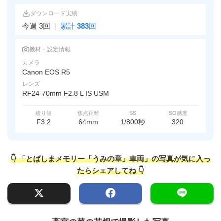
ダウンロード実績
今週 3回
|
累計
383
回
機材・設定情報
カメラ
Canon EOS R5
レンズ
RF24-70mm F2.8 L IS USM
絞り値
焦点距離
SS
ISO感度
F3.2
64mm
1/800秒
320
👇 「とばしまメモリー「うみの章」車両」の写真が気に入っ
たらシェアしてね 👇