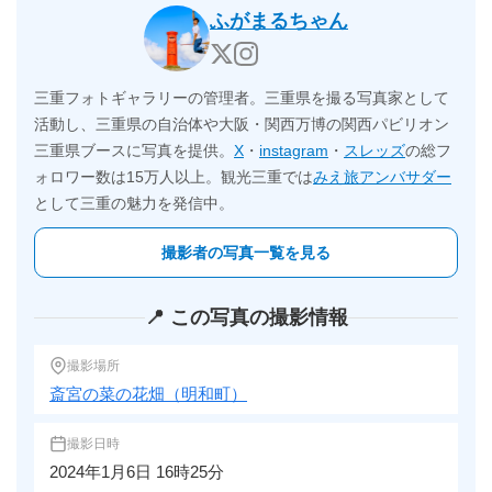
ふがまるちゃん
三重フォトギャラリーの管理者。三重県を撮る写真家として
活動し、三重県の自治体や大阪・関西万博の関西パビリオン
三重県ブースに写真を提供。
X
・
instagram
・
スレッズ
の総フ
ォロワー数は15万人以上。観光三重では
みえ旅アンバサダー
として三重の魅力を発信中。
撮影者の写真一覧を見る
📍 この写真の撮影情報
撮影場所
斎宮の菜の花畑（明和町）
撮影日時
2024年1月6日 16時25分