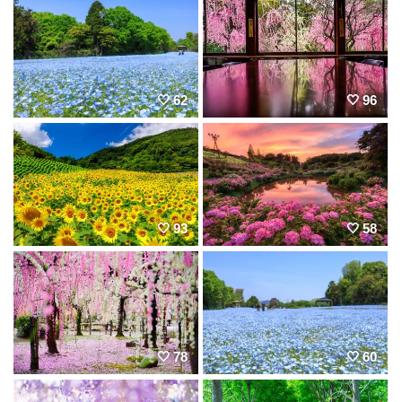
62
96
93
58
78
60