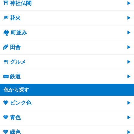
⛩ 神社仏閣
🎆 花火
🏘 町並み
🌾 田舎
🍴 グルメ
🚃 鉄道
色から探す
💗 ピンク色
💙 青色
💚 緑色