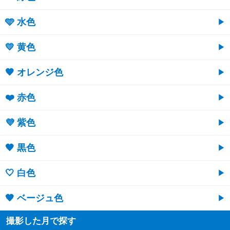
🩵 水色
💛 黄色
🧡 オレンジ色
❤️ 赤色
💜 紫色
🖤 黒色
🤍 白色
🤎 ベージュ色
撮影した月で探す