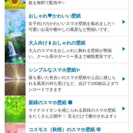
枚を無料で配布中✨
おしゃれ💗かわいい壁紙
女子向けのかわいいスマホ壁紙を集めました✨
可愛いお花や癒やしの風景など勢揃いです。
大人向け📱おしゃれの壁紙
大人のスマホをおしゃれに飾れる壁紙が勢揃
い。クール系やガーリー系まで種類豊富です。
シンプルなスマホ壁紙✨
落ち着いた色合いのスマホ壁紙や上品に感じら
れる風景の待ち受けなど、合計で100枚以上ダウ
ンロードできます
新緑のスマホ壁紙 🟢
マイナスイオンを感じられる新緑のスマホ壁紙
をたくさん公開中 ✨ 見るだけで癒やされます♫
コスモス（秋桜）のスマホ壁紙 🌸