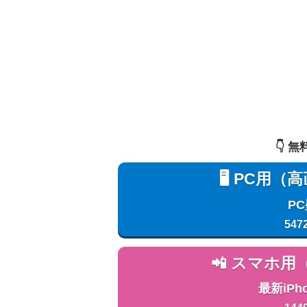
👇️
🖥️ PC
P
547
📲 スマホ
最新iPh