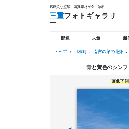
高画質な壁紙・写真素材が全て無料
三重
フォトギャラリ
ー
開運
人気
新
トップ
›
明和町
›
斎宮の菜の花畑
›
青と黄色のシンフォ
画像下側