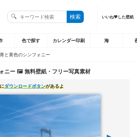
いいね💖した壁紙
作
色で探す
カレンダー印刷
海
青と黄色のシンフォニー
ニー 🖼️ 無料壁紙・フリー写真素材
に
ダウンロードボタン
があるよ