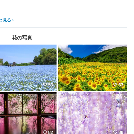
と見る
花の写真
53
63
82
88