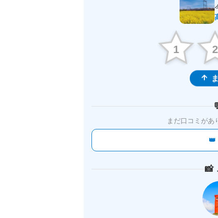
1
ま
まだ口コミがあ

