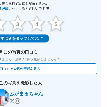
今後も無料で写真を配布するために
高評価
いただけると嬉しいです 💖
2
3
4
5
ずは★をタップしてね
💬 この写真の口コミ
りません。
最初の1件を投稿しませんか？
 口コミで人気の壁紙を見る
 この写真を撮影した人
ふがまるちゃん