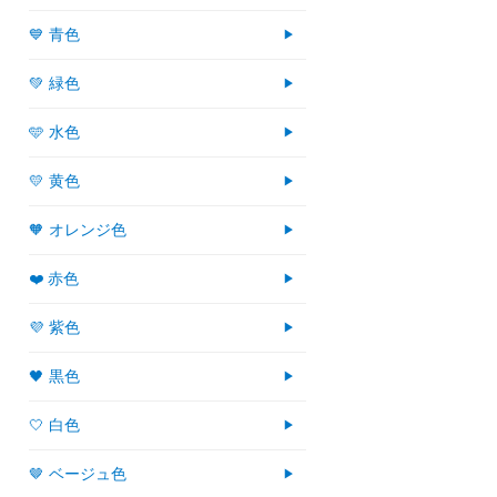
💙 青色
💚 緑色
🩵 水色
💛 黄色
🧡 オレンジ色
❤️ 赤色
💜 紫色
🖤 黒色
🤍 白色
🤎 ベージュ色