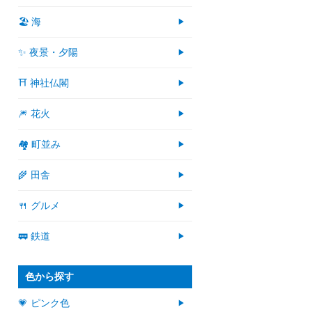
🏖 海
✨ 夜景・夕陽
⛩ 神社仏閣
🎆 花火
🏘 町並み
🌾 田舎
🍴 グルメ
🚃 鉄道
色から探す
💗 ピンク色