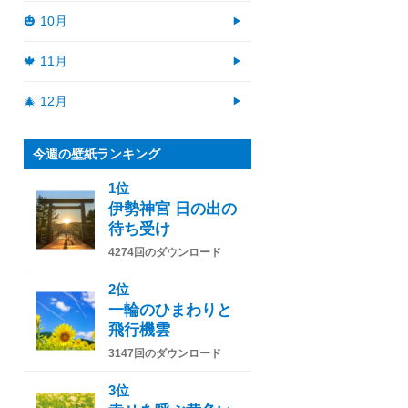
🎃 10月
🍁 11月
🎄 12月
今週の壁紙ランキング
1位
伊勢神宮 日の出の
待ち受け
4274回のダウンロード
2位
一輪のひまわりと
飛行機雲
3147回のダウンロード
3位