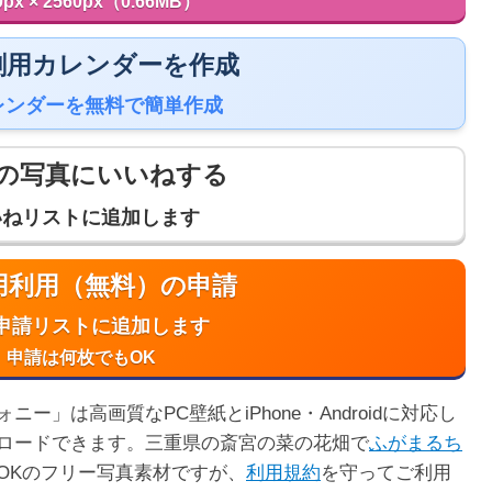
0px × 2560px（0.66MB）
 印刷用カレンダーを作成
レンダーを無料で簡単作成
の写真にいいねする
いねリストに追加します
商用利用（無料）の申請
申請リストに追加します
申請は何枚でもOK
」は高画質なPC壁紙とiPhone・Androidに対応し
ロードできます。三重県の斎宮の菜の花畑で
ふがまるち
OKのフリー写真素材ですが、
利用規約
を守ってご利用