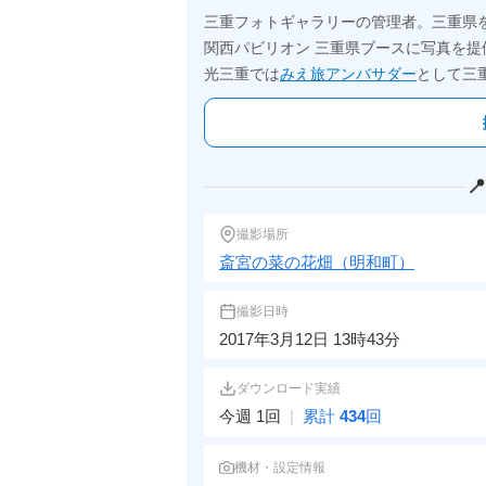
三重フォトギャラリーの管理者。三重県
関西パビリオン 三重県ブースに写真を提
光三重では
みえ旅アンバサダー
として三

撮影場所
斎宮の菜の花畑（明和町）
撮影日時
2017年3月12日 13時43分
ダウンロード実績
今週 1回
|
累計
434
回
機材・設定情報