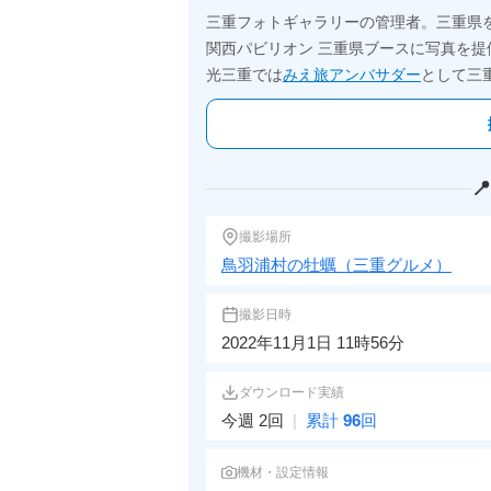
三重フォトギャラリーの管理者。三重県
関西パビリオン 三重県ブースに写真を提
光三重では
みえ旅アンバサダー
として三

撮影場所
鳥羽浦村の牡蠣（三重グルメ）
撮影日時
2022年11月1日 11時56分
ダウンロード実績
今週 2回
|
累計
96
回
機材・設定情報