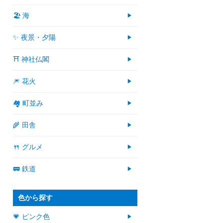
🏖 海
✨ 夜景・夕陽
⛩ 神社仏閣
🎆 花火
🏘 町並み
🌾 田舎
🍴 グルメ
🚃 鉄道
色から探す
💗 ピンク色