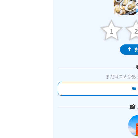
1
ま
まだ口コミがあ

