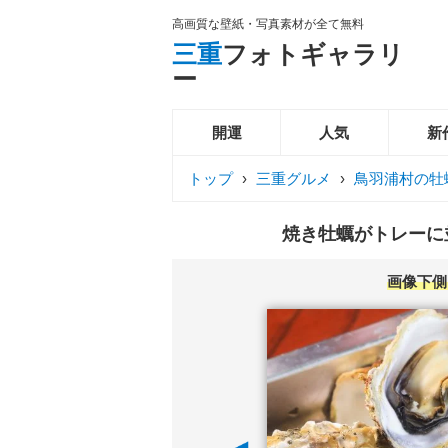
高画質な壁紙・写真素材が全て無料
三重
フォトギャラリ
ー
開運
人気
新
トップ
›
三重グルメ
›
鳥羽浦村の牡
焼き牡蠣がトレーに並
画像下側