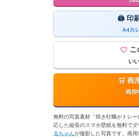
144
🖨️
A4カ
こ
い
🛒 
商用
無料の写真素材「焼き牡蠣がトレーに並ぶ
応した縦長のスマホ壁紙を無料でダ
るちゃん
が撮影した写真です。商用