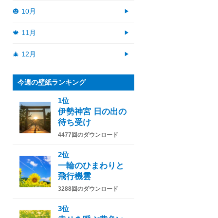
🎃 10月
🍁 11月
🎄 12月
今週の壁紙ランキング
1位
伊勢神宮 日の出の
待ち受け
4477回のダウンロード
2位
一輪のひまわりと
飛行機雲
3288回のダウンロード
3位