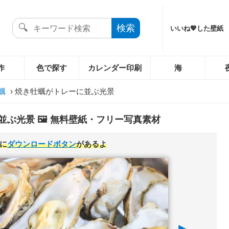
いいね💖した壁紙
作
色で探す
カレンダー印刷
海
蠣
›
焼き牡蠣がトレーに並ぶ光景
ぶ光景 🖼️ 無料壁紙・フリー写真素材
に
ダウンロードボタン
があるよ