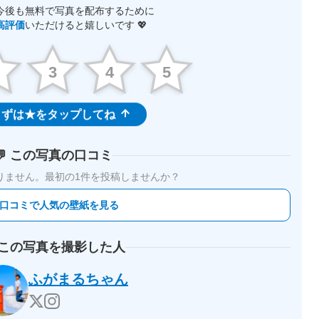
今後も無料で写真を配布するために
高評価
いただけると嬉しいです 💖
2
3
4
5
ずは★をタップしてね
💬 この写真の口コミ
りません。
最初の1件を投稿しませんか？
 口コミで人気の壁紙を見る
 この写真を撮影した人
ふがまるちゃん