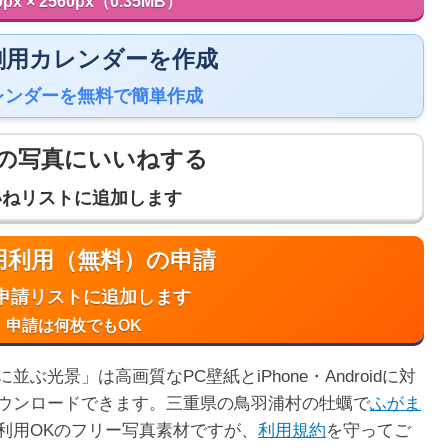
0px × 2560px（0.35MB）
 印刷用カレンダーを作成
レンダーを無料で簡単作成
の写真にいいねする
いねリストに追加します
商用利用（無料）の申請
申請リストに追加します
申請は何枚でもOK
光景」は高画質なPC壁紙とiPhone・Androidに対
ウンロードできます。三重県の鳥羽浦村の牡蠣で
ふがま
利用OKのフリー写真素材ですが、
利用規約
を守ってご