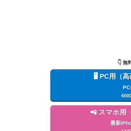
👇️
🖥️ PC
P
600
📲 スマホ
最新iPh