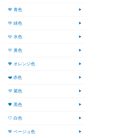
💙 青色
💚 緑色
🩵 水色
💛 黄色
🧡 オレンジ色
❤️ 赤色
💜 紫色
🖤 黒色
🤍 白色
🤎 ベージュ色