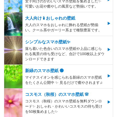
女子向けのかわいいスマホ壁紙を集めました✨
可愛いお花や癒やしの風景など勢揃いです。
大人向け📱おしゃれの壁紙
大人のスマホをおしゃれに飾れる壁紙が勢揃
い。クール系やガーリー系まで種類豊富です。
シンプルなスマホ壁紙✨
落ち着いた色合いのスマホ壁紙や上品に感じら
れる風景の待ち受けなど、合計で100枚以上ダウ
ンロードできます
新緑のスマホ壁紙 🟢
マイナスイオンを感じられる新緑のスマホ壁紙
をたくさん公開中 ✨ 見るだけで癒やされます♫
コスモス（秋桜）のスマホ壁紙 🌸
コスモス（秋桜）のスマホ壁紙を無料ダウンロ
ード✨️ おしゃれ・かわいいコスモスの待ち受け
を50枚集めました✨️