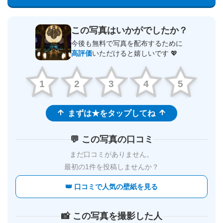
この写真はいかがでしたか？
今後も無料で写真を配布するために
高評価
いただけると嬉しいです 💖
1
2
3
4
5
まずは★をタップしてね
💬 この写真の口コミ
まだ口コミがありません。
最初の1件を投稿しませんか？
👑 口コミで人気の壁紙を見る
📸 この写真を撮影した人