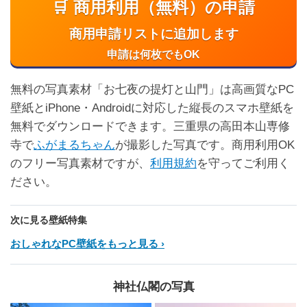
🛒 商用利用（無料）の申請
商用申請リストに追加します
申請は何枚でもOK
無料の写真素材「お七夜の提灯と山門」は高画質なPC
壁紙とiPhone・Androidに対応した縦長のスマホ壁紙を
無料でダウンロードできます。三重県の高田本山専修
寺で
ふがまるちゃん
が撮影した写真です。商用利用OK
のフリー写真素材ですが、
利用規約
を守ってご利用く
ださい。
次に見る壁紙特集
おしゃれなPC壁紙をもっと見る
神社仏閣の写真