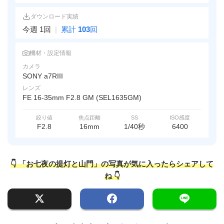
ダウンロード実績
今週 1回
|
累計
103
回
機材・設定情報
カメラ
SONY a7RIII
レンズ
FE 16-35mm F2.8 GM (SEL1635GM)
絞り値
焦点距離
SS
ISO感度
F2.8
16mm
1/40秒
6400
👇 「お七夜の提灯と山門」の写真が気に入ったらシェアして
ね 👇