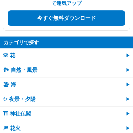
て運気アップ
今すぐ無料ダウンロード
カテゴリで探す
🌸 花
🏞️ 自然・風景
🏖 海
✨ 夜景・夕陽
⛩ 神社仏閣
🎆 花火