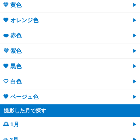
💛 黄色
🧡 オレンジ色
❤️ 赤色
💜 紫色
🖤 黒色
🤍 白色
🤎 ベージュ色
撮影した月で探す
🌅 1月
⛄ 2月