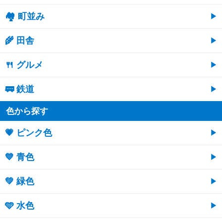
🏘 町並み
🌾 田舎
🍴 グルメ
🚃 鉄道
色から探す
💗 ピンク色
💙 青色
💚 緑色
🩵 水色