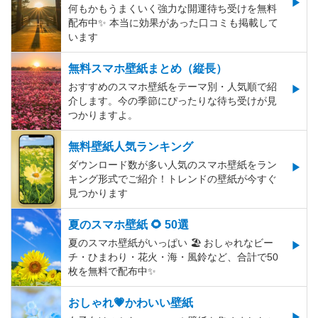
何もかもうまくいく強力な開運待ち受けを無料
配布中✨️ 本当に効果があった口コミも掲載して
います
無料スマホ壁紙まとめ（縦長）
おすすめのスマホ壁紙をテーマ別・人気順で紹
介します。今の季節にぴったりな待ち受けが見
つかりますよ。
無料壁紙人気ランキング
ダウンロード数が多い人気のスマホ壁紙をラン
キング形式でご紹介！トレンドの壁紙が今すぐ
見つかります
夏のスマホ壁紙 🌻 50選
夏のスマホ壁紙がいっぱい 🏖 おしゃれなビー
チ・ひまわり・花火・海・風鈴など、合計で50
枚を無料で配布中✨
おしゃれ💗かわいい壁紙