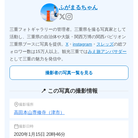
ふがまるちゃん
三重フォトギャラリーの管理者。三重県を撮る写真家として
活動し、三重県の自治体や大阪・関西万博の関西パビリオン
三重県ブースに写真を提供。
X
・
instagram
・
スレッズ
の総フ
ォロワー数は15万人以上。観光三重では
みえ旅アンバサダー
として三重の魅力を発信中。
撮影者の写真一覧を見る
📍 この写真の撮影情報
撮影場所
高田本山専修寺（津市）
撮影日時
2020年1月15日 20時46分