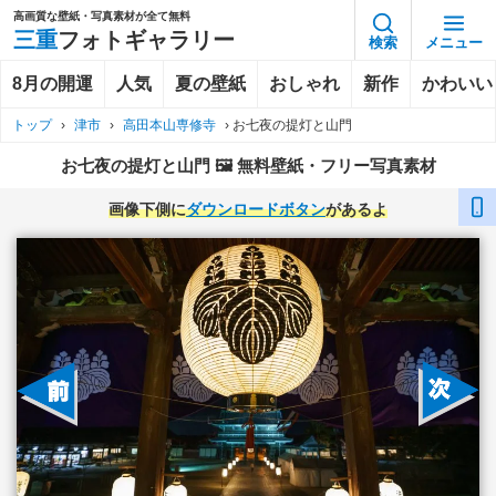
高画質な壁紙・写真素材が全て無料
三重
フォトギャラリー
検索
メニュー
8月の開運
人気
夏の壁紙
おしゃれ
新作
かわいい
トップ
›
津市
›
高田本山専修寺
›
お七夜の提灯と山門
お七夜の提灯と山門 🖼️ 無料壁紙・フリー写真素材
画像下側に
ダウンロードボタン
があるよ