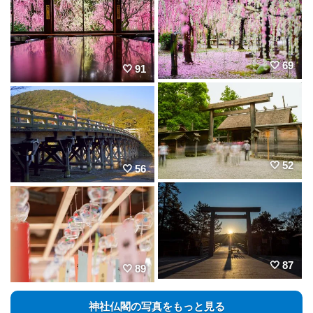
69
91
52
56
87
89
神社仏閣の写真をもっと見る