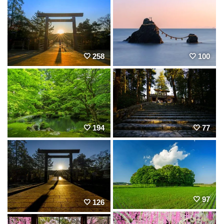
258
100
194
77
97
126