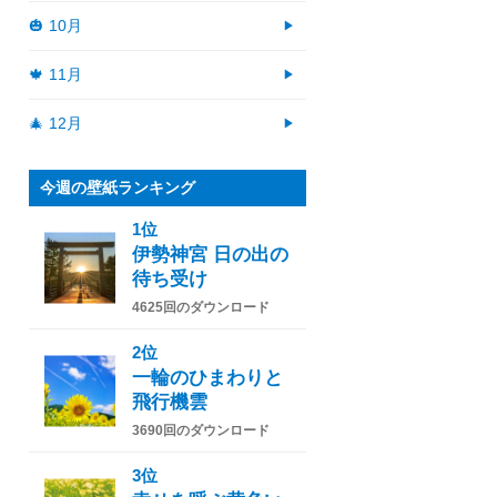
🎃 10月
🍁 11月
🎄 12月
今週の壁紙ランキング
1位
伊勢神宮 日の出の
待ち受け
4625回のダウンロード
2位
一輪のひまわりと
飛行機雲
3690回のダウンロード
3位