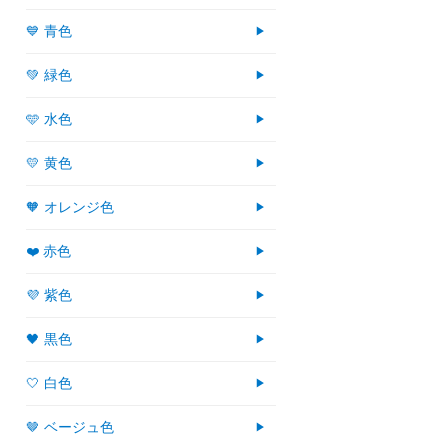
💙 青色
💚 緑色
🩵 水色
💛 黄色
🧡 オレンジ色
❤️ 赤色
💜 紫色
🖤 黒色
🤍 白色
🤎 ベージュ色