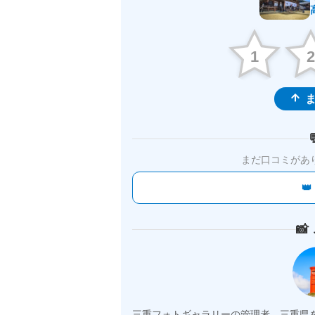
1
ま
まだ口コミがあ


三重フォトギャラリーの管理者。三重県