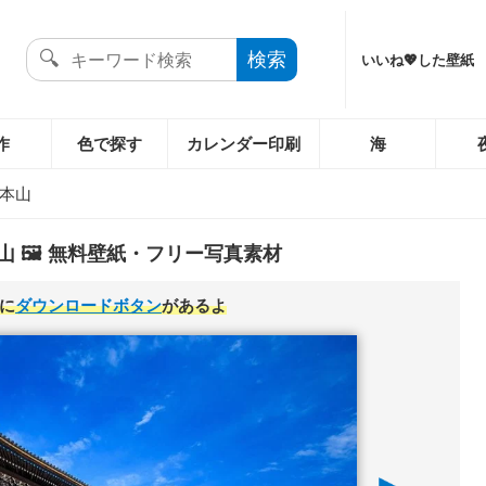
いいね💖した壁紙
作
色で探す
カレンダー印刷
海
本山
 🖼️ 無料壁紙・フリー写真素材
に
ダウンロードボタン
があるよ