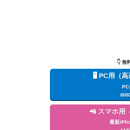
👇️
🖥️ PC
P
600
📲 スマホ
最新iPh