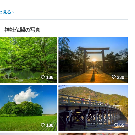
と見る
神社仏閣の写真
186
230
100
65