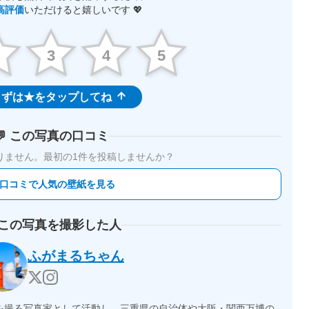
高評価
いただけると嬉しいです 💖
2
3
4
5
ずは★をタップしてね
💬 この写真の口コミ
りません。
最初の1件を投稿しませんか？
 口コミで人気の壁紙を見る
 この写真を撮影した人
ふがまるちゃん
を撮る写真家として活動し、三重県の自治体や大阪・関西万博の