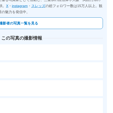
供。
X
・
instagram
・
スレッズ
の総フォロワー数は15万人以上。観
重の魅力を発信中。
撮影者の写真一覧を見る
 この写真の撮影情報