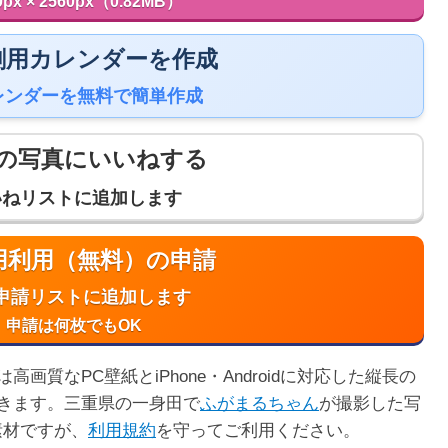
0px × 2560px（0.82MB）
 印刷用カレンダーを作成
レンダーを無料で簡単作成
の写真にいいねする
いねリストに追加します
商用利用（無料）の申請
申請リストに追加します
申請は何枚でもOK
質なPC壁紙とiPhone・Androidに対応した縦長の
きます。三重県の一身田で
ふがまるちゃん
が撮影した写
素材ですが、
利用規約
を守ってご利用ください。