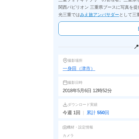
関西パビリオン 三重県ブースに写真を提
光三重では
みえ旅アンバサダー
として三

撮影場所
一身田（津市）
撮影日時
2018年5月6日 12時52分
ダウンロード実績
今週 1回
|
累計
550
回
機材・設定情報
カメラ