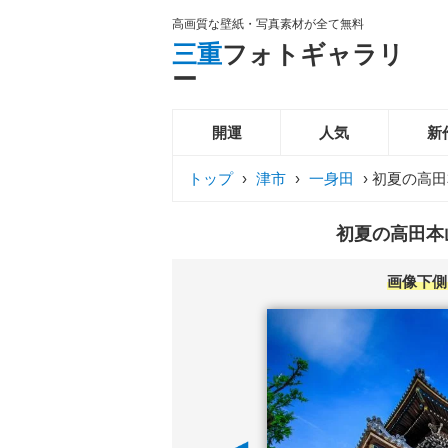
高画質な壁紙・写真素材が全て無料
三重
フォトギャラリ
ー
開運
人気
新
トップ
›
津市
›
一身田
›
初夏の高田
初夏の高田本山
画像下側