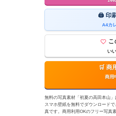
144
🖨️
A4カ
こ
い
🛒 
商用
無料の写真素材「初夏の高田本山」は高画
スマホ壁紙を無料でダウンロードで
真です。商用利用OKのフリー写真