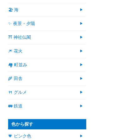
🏖 海
✨ 夜景・夕陽
⛩ 神社仏閣
🎆 花火
🏘 町並み
🌾 田舎
🍴 グルメ
🚃 鉄道
色から探す
💗 ピンク色