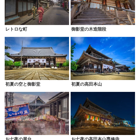
レトロな町
御影堂の木造階段
初夏の空と御影堂
初夏の高田本山
お七夜の屋台
お七夜の高田本山専修寺