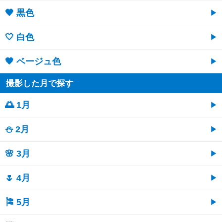
🖤 黒色
🤍 白色
🤎 ベージュ色
撮影した月で探す
🌅 1月
⛄ 2月
🌸 3月
🌷 4月
🎏 5月