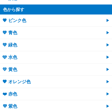
色から探す
💗 ピンク色
💙 青色
💚 緑色
🩵 水色
💛 黄色
🧡 オレンジ色
❤️ 赤色
💜 紫色