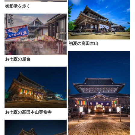
御影堂を歩く
初夏の高田本山
お七夜の屋台
お七夜の高田本山専修寺