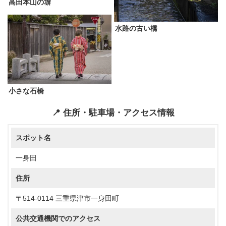
高田本山の塀
水路の古い橋
小さな石橋
📍 住所・駐車場・アクセス情報
スポット名
一身田
住所
〒514-0114 三重県津市一身田町
公共交通機関でのアクセス