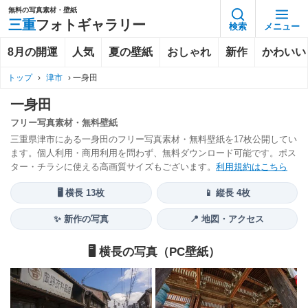
無料の写真素材・壁紙
三重
フォトギャラリー
検索
メニュー
8月の開運
人気
夏の壁紙
おしゃれ
新作
かわいい
トップ
›
津市
›
一身田
一身田
フリー写真素材・無料壁紙
三重県津市にある一身田のフリー写真素材・無料壁紙を17枚公開してい
ます。個人利用・商用利用を問わず、無料ダウンロード可能です。ポス
ター・チラシに使える高画質サイズもございます。
利用規約はこちら
🖥️ 横長 13枚
📱 縦長 4枚
✨ 新作の写真
📍 地図・アクセス
🖥️ 横長の写真（PC壁紙）