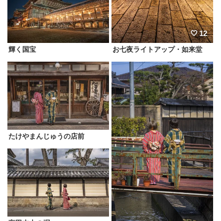
12
輝く国宝
お七夜ライトアップ・如来堂
たけやまんじゅうの店前