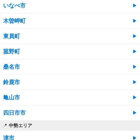
いなべ市
木曽岬町
東員町
菰野町
桑名市
鈴鹿市
亀山市
四日市市
中勢エリア
津市