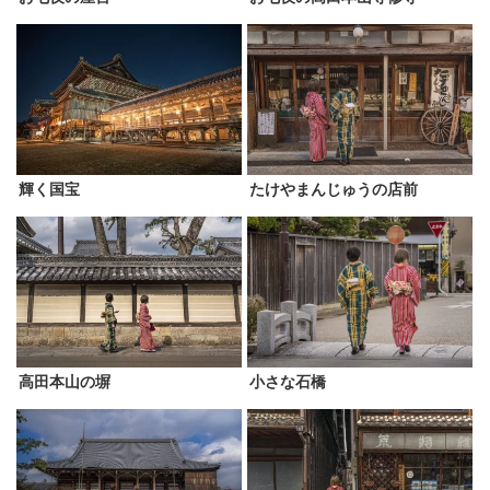
輝く国宝
たけやまんじゅうの店前
高田本山の塀
小さな石橋