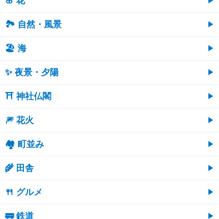
🌸 花
🏞️ 自然・風景
🏖 海
✨ 夜景・夕陽
⛩ 神社仏閣
🎆 花火
🏘 町並み
🌾 田舎
🍴 グルメ
🚃 鉄道