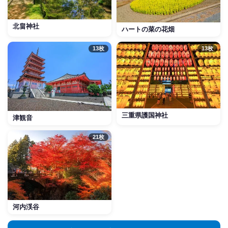
北畠神社
ハートの菜の花畑
13枚
13枚
三重県護国神社
津観音
21枚
河内渓谷