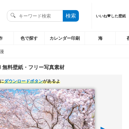
いいね💖した壁紙
作
色で探す
カレンダー印刷
海
漫
️ 無料壁紙・フリー写真素材
に
ダウンロードボタン
があるよ