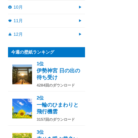
🎃 10月
🍁 11月
🎄 12月
今週の壁紙ランキング
1位
伊勢神宮 日の出の
待ち受け
4284回のダウンロード
2位
一輪のひまわりと
飛行機雲
3157回のダウンロード
3位