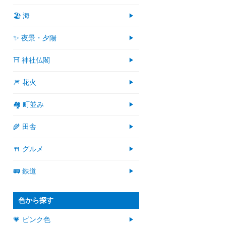
🏖 海
✨ 夜景・夕陽
⛩ 神社仏閣
🎆 花火
🏘 町並み
🌾 田舎
🍴 グルメ
🚃 鉄道
色から探す
💗 ピンク色