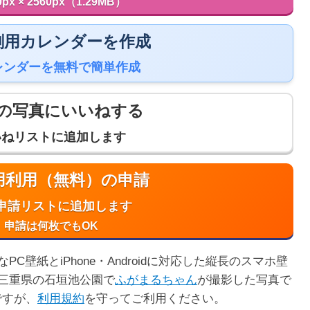
0px × 2560px（1.29MB）
 印刷用カレンダーを作成
レンダーを無料で簡単作成
の写真にいいねする
いねリストに追加します
商用利用（無料）の申請
申請リストに追加します
申請は何枚でもOK
壁紙とiPhone・Androidに対応した縦長のスマホ壁
三重県の石垣池公園で
ふがまるちゃん
が撮影した写真で
ですが、
利用規約
を守ってご利用ください。