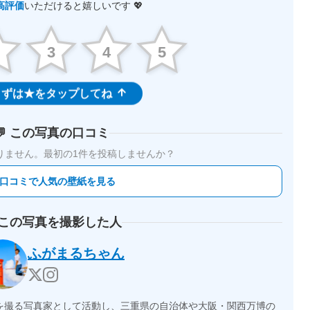
高評価
いただけると嬉しいです 💖
2
3
4
5
ずは★をタップしてね
💬 この写真の口コミ
りません。
最初の1件を投稿しませんか？
 口コミで人気の壁紙を見る
 この写真を撮影した人
ふがまるちゃん
を撮る写真家として活動し、三重県の自治体や大阪・関西万博の