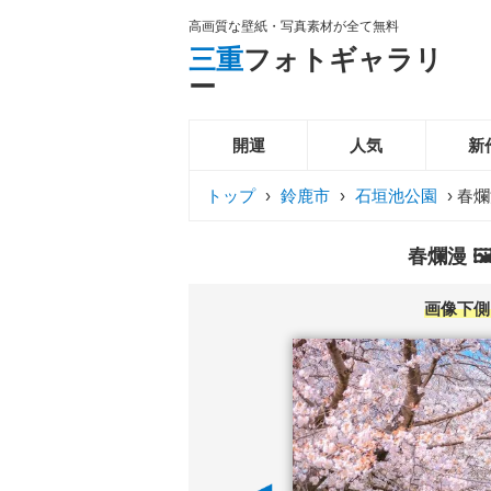
高画質な壁紙・写真素材が全て無料
三重
フォトギャラリ
ー
開運
人気
新
トップ
›
鈴鹿市
›
石垣池公園
›
春爛
春爛漫 
画像下側