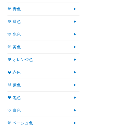
💙 青色
💚 緑色
🩵 水色
💛 黄色
🧡 オレンジ色
❤️ 赤色
💜 紫色
🖤 黒色
🤍 白色
🤎 ベージュ色