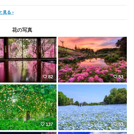
と見る
花の写真
82
53
137
53