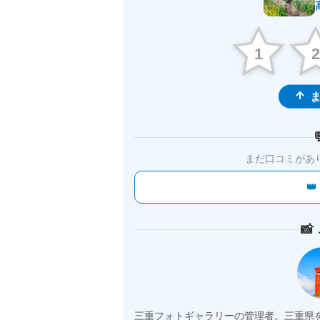
1
ま
まだ口コミがあ


三重フォトギャラリーの管理者。三重県