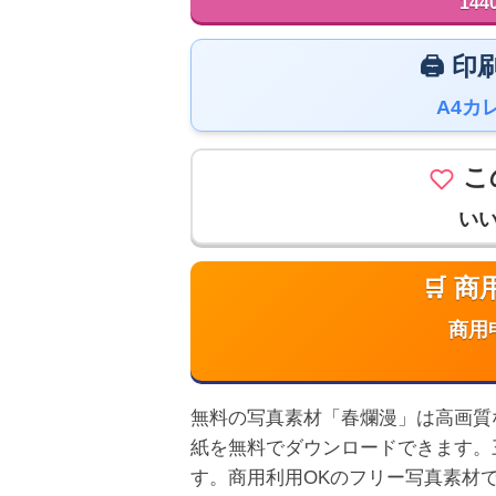
144
🖨️
A4カ
こ
い
🛒 
商用
無料の写真素材「春爛漫」は高画質なPC
紙を無料でダウンロードできます。
す。商用利用OKのフリー写真素材