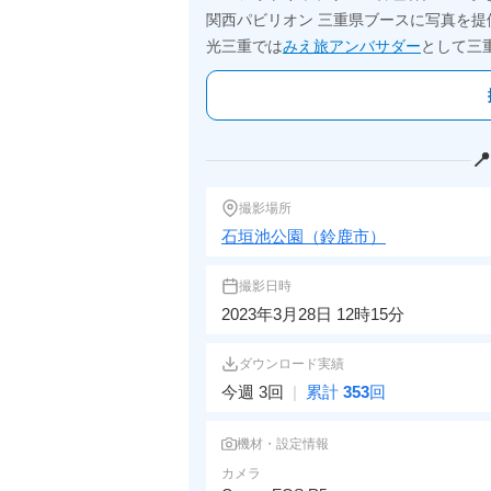
関西パビリオン 三重県ブースに写真を提
光三重では
みえ旅アンバサダー
として三

撮影場所
石垣池公園（鈴鹿市）
撮影日時
2023年3月28日 12時15分
ダウンロード実績
今週 3回
|
累計
353
回
機材・設定情報
カメラ