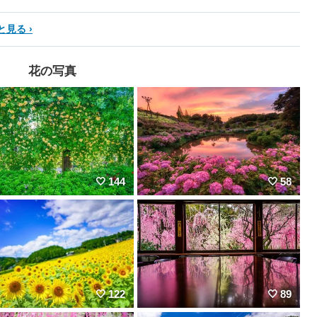
と見る
花の写真
144
58
122
89