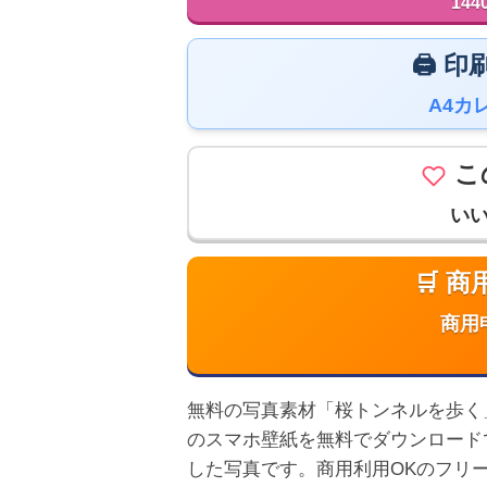
144
🖨️
A4カ
こ
い
🛒 
商用
無料の写真素材「桜トンネルを歩く」は高
のスマホ壁紙を無料でダウンロード
した写真です。商用利用OKのフリ