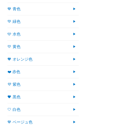
💙 青色
💚 緑色
🩵 水色
💛 黄色
🧡 オレンジ色
❤️ 赤色
💜 紫色
🖤 黒色
🤍 白色
🤎 ベージュ色