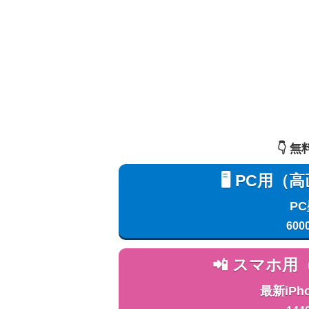
👇️
🖥️ PC
P
600
📲 スマホ
最新iPh