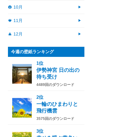
🎃 10月
🍁 11月
🎄 12月
今週の壁紙ランキング
1位
伊勢神宮 日の出の
待ち受け
4489回のダウンロード
2位
一輪のひまわりと
飛行機雲
3575回のダウンロード
3位