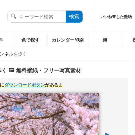
いいね💖した壁紙
作
色で探す
カレンダー印刷
海
ンネルを歩く
く 🖼️ 無料壁紙・フリー写真素材
に
ダウンロードボタン
があるよ