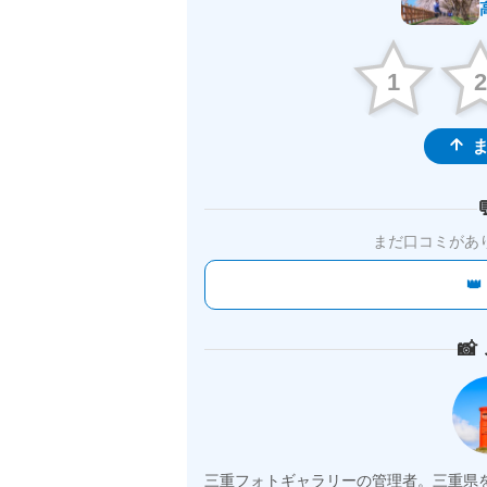
1
ま
まだ口コミがあ


三重フォトギャラリーの管理者。三重県