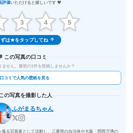
高評価
いただけると嬉しいです 💖
2
3
4
5
ずは★をタップしてね
💬 この写真の口コミ
りません。
最初の1件を投稿しませんか？
 口コミで人気の壁紙を見る
 この写真を撮影した人
ふがまるちゃん
を撮る写真家として活動し、三重県の自治体や大阪・関西万博の