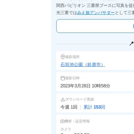
関西パビリオン 三重県ブースに写真を提
光三重では
みえ旅アンバサダー
として三

撮影場所
石垣池公園（鈴鹿市）
撮影日時
2023年3月28日 10時58分
ダウンロード実績
今週 1回
|
累計
153
回
機材・設定情報
カメラ