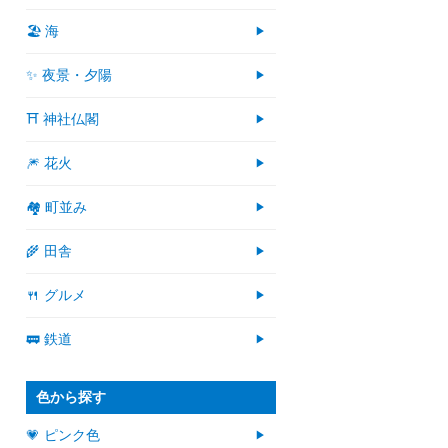
🏖 海
✨ 夜景・夕陽
⛩ 神社仏閣
🎆 花火
🏘 町並み
🌾 田舎
🍴 グルメ
🚃 鉄道
色から探す
💗 ピンク色