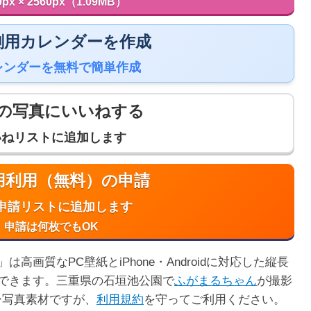
0px × 2560px（1.09MB）
 印刷用カレンダーを作成
レンダーを無料で簡単作成
の写真にいいねする
いねリストに追加します
商用利用（無料）の申請
申請リストに追加します
申請は何枚でもOK
画質なPC壁紙とiPhone・Androidに対応した縦長
できます。三重県の石垣池公園で
ふがまるちゃん
が撮影
ー写真素材ですが、
利用規約
を守ってご利用ください。