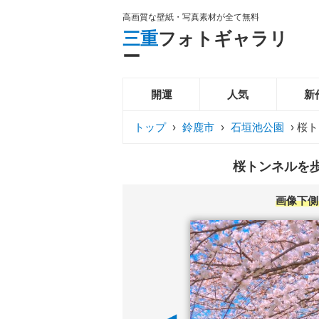
高画質な壁紙・写真素材が全て無料
三重
フォトギャラリ
ー
開運
人気
新
トップ
›
鈴鹿市
›
石垣池公園
›
桜ト
桜トンネルを歩
画像下側