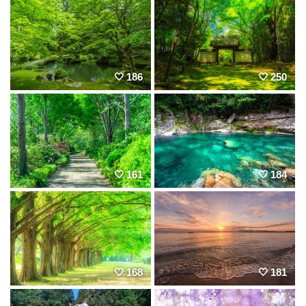
186
250
161
184
168
181