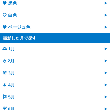
🖤 黒色
🤍 白色
🤎 ベージュ色
撮影した月で探す
🌅 1月
⛄ 2月
🌸 3月
🌷 4月
🎏 5月
☔ 6月