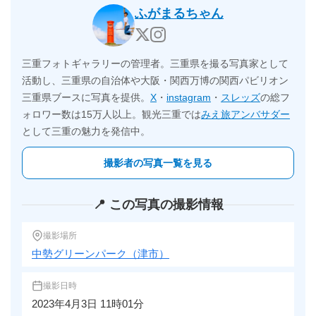
ふがまるちゃん
三重フォトギャラリーの管理者。三重県を撮る写真家として
活動し、三重県の自治体や大阪・関西万博の関西パビリオン
三重県ブースに写真を提供。
X
・
instagram
・
スレッズ
の総フ
ォロワー数は15万人以上。観光三重では
みえ旅アンバサダー
として三重の魅力を発信中。
撮影者の写真一覧を見る
📍 この写真の撮影情報
撮影場所
中勢グリーンパーク（津市）
撮影日時
2023年4月3日 11時01分