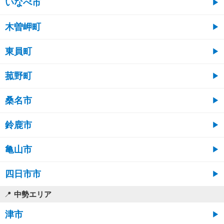
いなべ市
木曽岬町
東員町
菰野町
桑名市
鈴鹿市
亀山市
四日市市
中勢エリア
津市