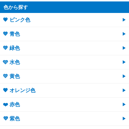
色から探す
💗 ピンク色
💙 青色
💚 緑色
🩵 水色
💛 黄色
🧡 オレンジ色
❤️ 赤色
💜 紫色