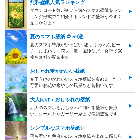
無料壁紙人気ランキング
ダウンロード数が多い人気のスマホ壁紙をラン
キング形式でご紹介！トレンドの壁紙が今すぐ
見つかります
夏のスマホ壁紙 🌻 50選
夏のスマホ壁紙がいっぱい 🏖 おしゃれなビー
チ・ひまわり・花火・海・風鈴など、合計で50
枚を無料で配布中✨
おしゃれ💗かわいい壁紙
女子向けのかわいいスマホ壁紙を集めました✨
可愛いお花や癒やしの風景など勢揃いです。
大人向け📱おしゃれの壁紙
大人のスマホをおしゃれに飾れる壁紙が勢揃
い。クール系やガーリー系まで種類豊富です。
シンプルなスマホ壁紙✨
落ち着いた色合いのスマホ壁紙や上品に感じら