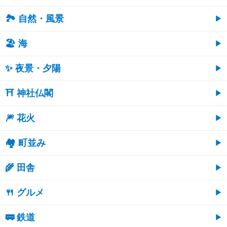
🏞️ 自然・風景
🏖 海
✨ 夜景・夕陽
⛩ 神社仏閣
🎆 花火
🏘 町並み
🌾 田舎
🍴 グルメ
🚃 鉄道