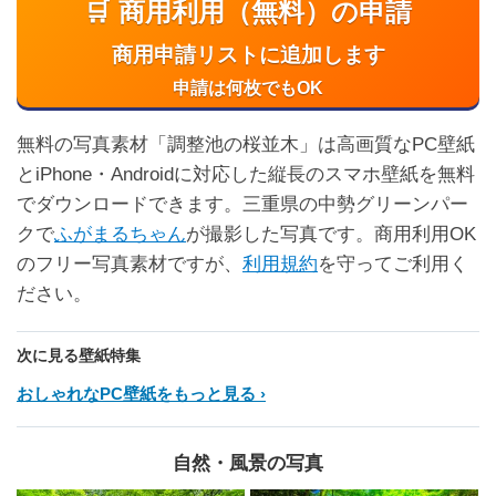
🛒 商用利用（無料）の申請
商用申請リストに追加します
申請は何枚でもOK
無料の写真素材「調整池の桜並木」は高画質なPC壁紙
とiPhone・Androidに対応した縦長のスマホ壁紙を無料
でダウンロードできます。三重県の中勢グリーンパー
クで
ふがまるちゃん
が撮影した写真です。商用利用OK
のフリー写真素材ですが、
利用規約
を守ってご利用く
ださい。
次に見る壁紙特集
おしゃれなPC壁紙をもっと見る
自然・風景の写真