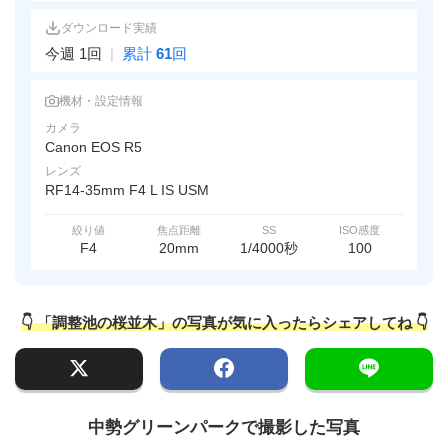
ダウンロード実績
今週 1回
|
累計
61
回
機材・設定情報
カメラ
Canon EOS R5
レンズ
RF14-35mm F4 L IS USM
絞り値
焦点距離
SS
ISO感度
F4
20mm
1/4000秒
100
👇 「調整池の桜並木」の写真が気に入ったらシェアしてね 👇
中勢グリーンパークで撮影した写真