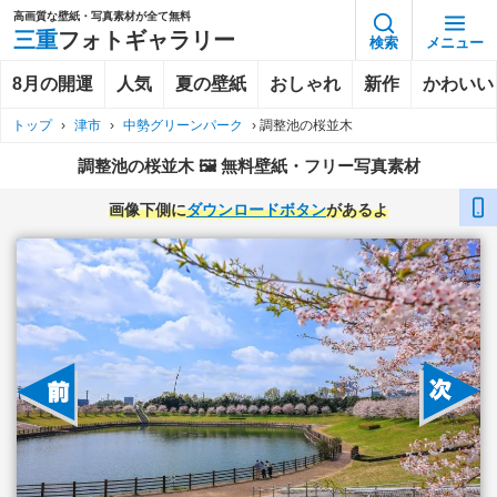
高画質な壁紙・写真素材が全て無料
三重
フォトギャラリー
検索
メニュー
8月の開運
人気
夏の壁紙
おしゃれ
新作
かわいい
トップ
›
津市
›
中勢グリーンパーク
›
調整池の桜並木
調整池の桜並木 🖼️ 無料壁紙・フリー写真素材
画像下側に
ダウンロードボタン
があるよ