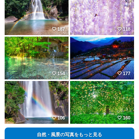
187
118
154
177
106
160
自然・風景の写真をもっと見る