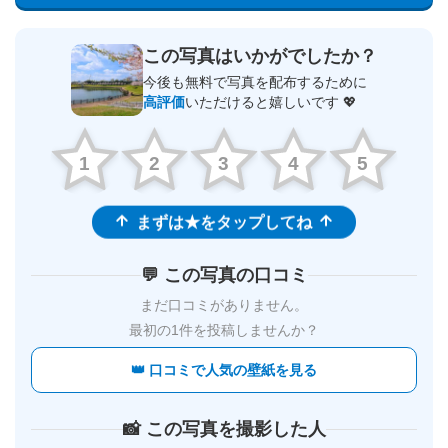
この写真はいかがでしたか？
今後も無料で写真を配布するために
高評価
いただけると嬉しいです 💖
1
2
3
4
5
まずは★をタップしてね
💬 この写真の口コミ
まだ口コミがありません。
最初の1件を投稿しませんか？
👑 口コミで人気の壁紙を見る
📸 この写真を撮影した人