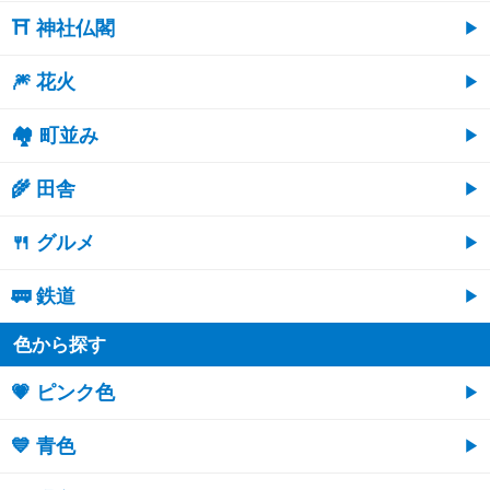
⛩ 神社仏閣
🎆 花火
🏘 町並み
🌾 田舎
🍴 グルメ
🚃 鉄道
色から探す
💗 ピンク色
💙 青色