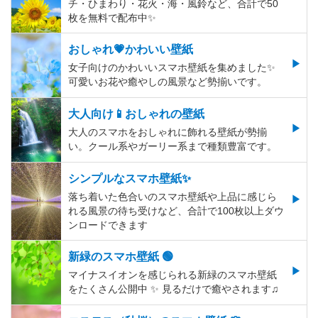
チ・ひまわり・花火・海・風鈴など、合計で50
枚を無料で配布中✨
おしゃれ💗かわいい壁紙
女子向けのかわいいスマホ壁紙を集めました✨
可愛いお花や癒やしの風景など勢揃いです。
大人向け📱おしゃれの壁紙
大人のスマホをおしゃれに飾れる壁紙が勢揃
い。クール系やガーリー系まで種類豊富です。
シンプルなスマホ壁紙✨
落ち着いた色合いのスマホ壁紙や上品に感じら
れる風景の待ち受けなど、合計で100枚以上ダウ
ンロードできます
新緑のスマホ壁紙 🟢
マイナスイオンを感じられる新緑のスマホ壁紙
をたくさん公開中 ✨ 見るだけで癒やされます♫