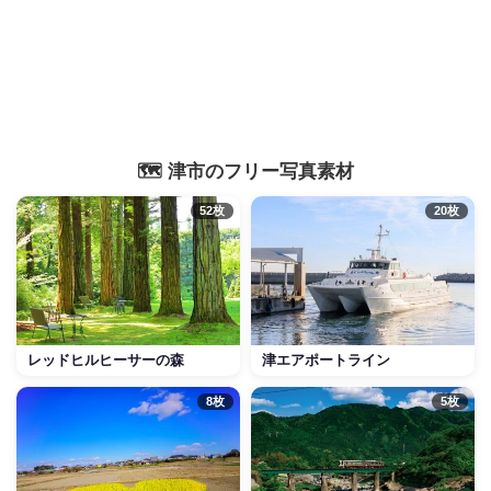
🗺️ 津市のフリー写真素材
52枚
20枚
レッドヒルヒーサーの森
津エアポートライン
8枚
5枚