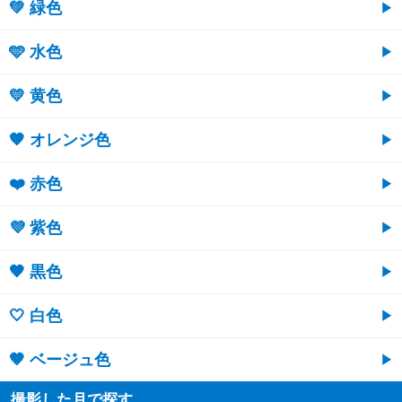
💚 緑色
🩵 水色
💛 黄色
🧡 オレンジ色
❤️ 赤色
💜 紫色
🖤 黒色
🤍 白色
🤎 ベージュ色
撮影した月で探す