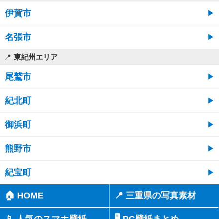
伊賀市
名張市
東紀州エリア
尾鷲市
紀北町
御浜町
熊野市
紀宝町
🏠 HOME
📍 三重県の写真素材
📱 人気のスマホ壁紙
🖥️ PC壁紙まとめ