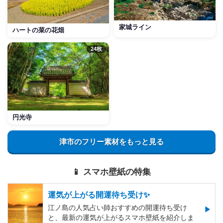
家城ライン
ハートの菜の花畑
24枚
円光寺
津市のフリー素材をもっと見る
📱 スマホ壁紙の特集
運気が上がる開運待ち受け✨
江ノ島の人気占い師おすすめの開運待ち受け
と、最新の運気が上がるスマホ壁紙を紹介しま