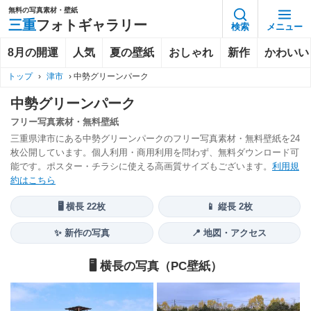
無料の写真素材・壁紙
三重
フォトギャラリー
検索
メニュー
8月の開運
人気
夏の壁紙
おしゃれ
新作
かわいい
トップ
›
津市
›
中勢グリーンパーク
中勢グリーンパーク
フリー写真素材・無料壁紙
三重県津市にある中勢グリーンパークのフリー写真素材・無料壁紙を24
枚公開しています。個人利用・商用利用を問わず、無料ダウンロード可
能です。ポスター・チラシに使える高画質サイズもございます。
利用規
約はこちら
🖥️ 横長 22枚
📱 縦長 2枚
✨ 新作の写真
📍 地図・アクセス
🖥️ 横長の写真（PC壁紙）