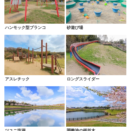
ハンモック型ブランコ
砂遊び場
アスレチック
ロングスライダー
ツユニ塩湖
調整池の桜並木