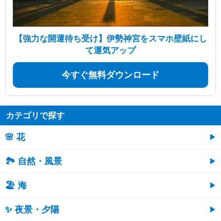
【強力な開運待ち受け】伊勢神宮をスマホ壁紙にし
て運気アップ
今すぐ無料ダウンロード
カテゴリで探す
🌸 花
🏞️ 自然・風景
🏖 海
✨ 夜景・夕陽