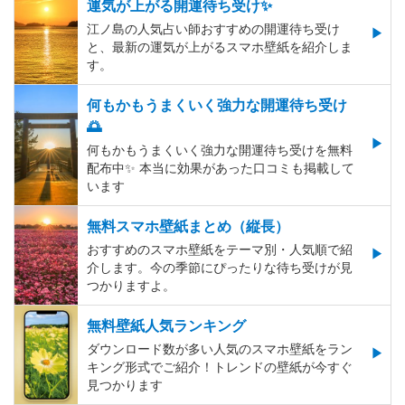
運気が上がる開運待ち受け✨
江ノ島の人気占い師おすすめの開運待ち受け
と、最新の運気が上がるスマホ壁紙を紹介しま
す。
何もかもうまくいく強力な開運待ち受け
🌅
何もかもうまくいく強力な開運待ち受けを無料
配布中✨️ 本当に効果があった口コミも掲載して
います
無料スマホ壁紙まとめ（縦長）
おすすめのスマホ壁紙をテーマ別・人気順で紹
介します。今の季節にぴったりな待ち受けが見
つかりますよ。
無料壁紙人気ランキング
ダウンロード数が多い人気のスマホ壁紙をラン
キング形式でご紹介！トレンドの壁紙が今すぐ
見つかります