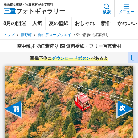
高画質な壁紙・写真素材が全て無料
三重
フォトギャラリー
検索
メニュー
8月の開運
人気
夏の壁紙
おしゃれ
新作
かわいい
トップ
›
菰野町
›
御在所ロープウエイ
›
空中散歩で紅葉狩り
空中散歩で紅葉狩り 🖼️ 無料壁紙・フリー写真素材
画像下側に
ダウンロードボタン
があるよ