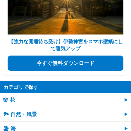
【強力な開運待ち受け】伊勢神宮をスマホ壁紙にし
て運気アップ
今すぐ無料ダウンロード
カテゴリで探す
🌸 花
🏞️ 自然・風景
🏖 海