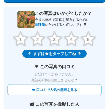
この写真はいかがでしたか？
今後も無料で写真を配布するために
高評価
いただけると嬉しいです 💖
1
2
3
4
5
まずは★をタップしてね
💬 この写真の口コミ
まだ口コミがありません。
最初の1件を投稿しませんか？
👑 口コミで人気の壁紙を見る
📸 この写真を撮影した人