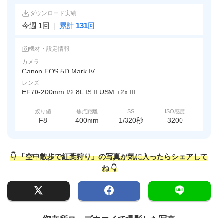
ダウンロード実績
今週 1回
|
累計
131
回
機材・設定情報
カメラ
Canon EOS 5D Mark IV
レンズ
EF70-200mm f/2.8L IS II USM +2x III
絞り値
焦点距離
SS
ISO感度
F8
400mm
1/320秒
3200
👇 「空中散歩で紅葉狩り」の写真が気に入ったらシェアして
ね 👇