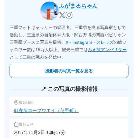
ふがまるちゃん
三重フォトギャラリーの管理者。三重県を撮る写真家として
活動し、三重県の自治体や大阪・関西万博の関西パビリオン
三重県ブースに写真を提供。
X
・
instagram
・
スレッズ
の総フ
ォロワー数は15万人以上。観光三重では
みえ旅アンバサダー
として三重の魅力を発信中。
撮影者の写真一覧を見る
📍 この写真の撮影情報
撮影場所
御在所ロープウエイ（菰野町）
撮影日時
2017年11月3日 10時17分