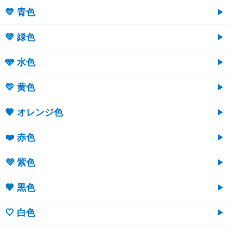
💙 青色
💚 緑色
🩵 水色
💛 黄色
🧡 オレンジ色
❤️ 赤色
💜 紫色
🖤 黒色
🤍 白色