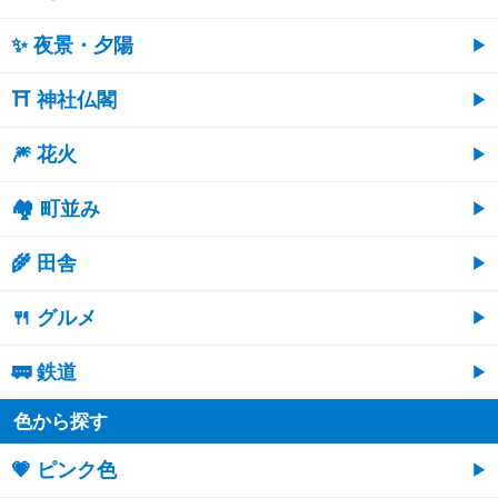
✨ 夜景・夕陽
⛩ 神社仏閣
🎆 花火
🏘 町並み
🌾 田舎
🍴 グルメ
🚃 鉄道
色から探す
💗 ピンク色