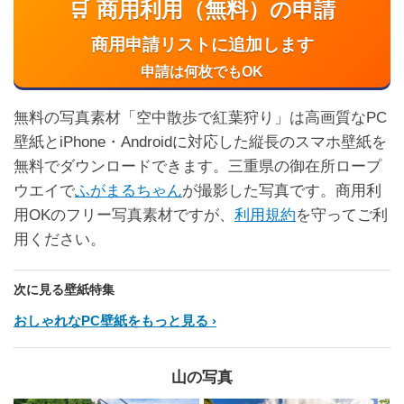
🛒 商用利用（無料）の申請
商用申請リストに追加します
申請は何枚でもOK
無料の写真素材「空中散歩で紅葉狩り」は高画質なPC
壁紙とiPhone・Androidに対応した縦長のスマホ壁紙を
無料でダウンロードできます。三重県の御在所ロープ
ウエイで
ふがまるちゃん
が撮影した写真です。商用利
用OKのフリー写真素材ですが、
利用規約
を守ってご利
用ください。
次に見る壁紙特集
おしゃれなPC壁紙をもっと見る
山の写真