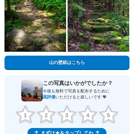
山の壁紙はこちら
この写真はいかがでしたか？
今後も無料で写真を配布するために
高評価
いただけると嬉しいです 💖
1
2
3
4
5
まずは★をタップしてね