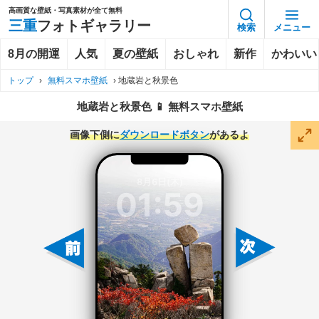
高画質な壁紙・写真素材が全て無料
三重
フォトギャラリー
検索
メニュー
8月の開運
人気
夏の壁紙
おしゃれ
新作
かわいい
トップ
›
無料スマホ壁紙
›
地蔵岩と秋景色
地蔵岩と秋景色 📱 無料スマホ壁紙
画像下側に
ダウンロードボタン
があるよ
8月6日(木)
01:59