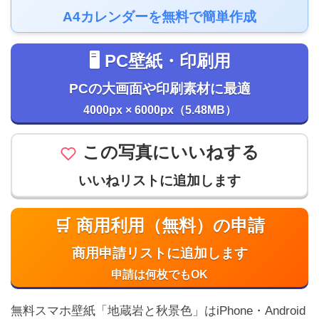
A4カレンダーを無料で簡単作成
🖥️ PC壁紙・印刷用
PCの大画面や印刷素材に最適
4000px × 6000px（5.48MB）
この写真にいいねする
いいねリストに追加します
🛒 商用利用（無料）の申請
商用申請リストに追加します
申請は何枚でもOK
無料スマホ壁紙「地蔵岩と秋景色」はiPhone・Android