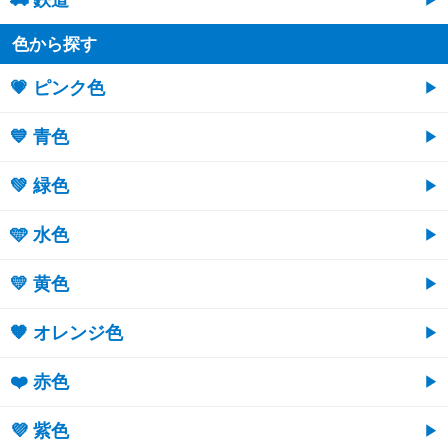
🚃 鉄道
色から探す
💗 ピンク色
💙 青色
💚 緑色
🩵 水色
💛 黄色
🧡 オレンジ色
❤️ 赤色
💜 紫色