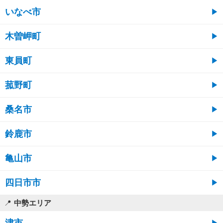
いなべ市
木曽岬町
東員町
菰野町
桑名市
鈴鹿市
亀山市
四日市市
中勢エリア