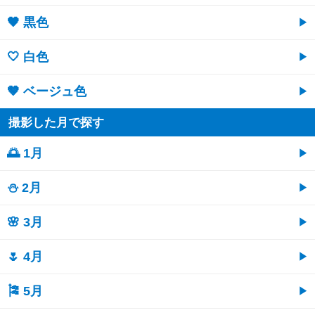
🖤 黒色
🤍 白色
🤎 ベージュ色
撮影した月で探す
🌅 1月
⛄ 2月
🌸 3月
🌷 4月
🎏 5月