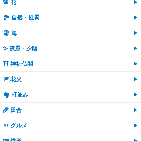
🌸 花
🏞️ 自然・風景
🏖 海
✨ 夜景・夕陽
⛩ 神社仏閣
🎆 花火
🏘 町並み
🌾 田舎
🍴 グルメ