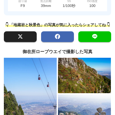
絞り値
焦点距離
SS
ISO感度
F9
39mm
1/100秒
100
👇 「地蔵岩と秋景色」の写真が気に入ったらシェアしてね 👇
御在所ロープウエイで撮影した写真