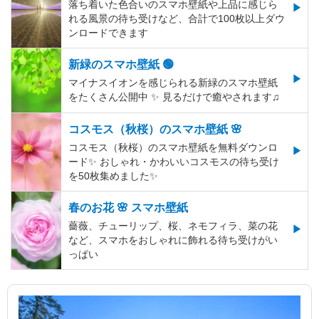
落ち着いた色合いのスマホ壁紙や上品に感じら
れる風景の待ち受けなど、合計で100枚以上ダウ
ンロードできます
新緑のスマホ壁紙 🟢
マイナスイオンを感じられる新緑のスマホ壁紙
をたくさん公開中 ✨ 見るだけで癒やされます♫
コスモス（秋桜）のスマホ壁紙 🌸
コスモス（秋桜）のスマホ壁紙を無料ダウンロ
ード✨️ おしゃれ・かわいいコスモスの待ち受け
を50枚集めました✨️
春のお花 🌸 スマホ壁紙
薔薇、チューリップ、桜、ネモフィラ、菜の花
など、スマホをおしゃれに飾れる待ち受けがい
っぱい