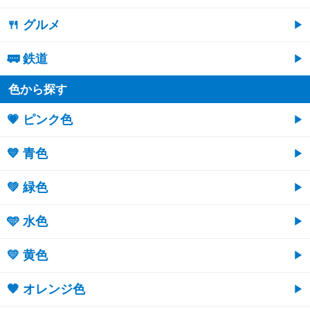
🍴 グルメ
🚃 鉄道
色から探す
💗 ピンク色
💙 青色
💚 緑色
🩵 水色
💛 黄色
🧡 オレンジ色