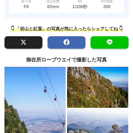
絞り値
焦点距離
SS
ISO感度
F8
82mm
1/100秒
200
👇 「岩山と紅葉」の写真が気に入ったらシェアしてね 👇
御在所ロープウエイで撮影した写真