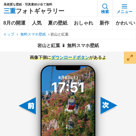
高画質な壁紙・写真素材が全て無料
三重
フォトギャラリー
検索
メニュー
8月の開運
人気
夏の壁紙
おしゃれ
新作
かわいい
トップ
›
無料スマホ壁紙
›
岩山と紅葉
岩山と紅葉 📱 無料スマホ壁紙
画像下側に
ダウンロードボタン
があるよ
8月8日(土)
17:51