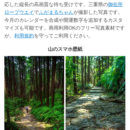
応した縦長の高画質な待ち受けです。三重県の
御在所
ロープウエイ
で
ふがまるちゃん
が撮影した写真です。
今月のカレンダーを合成や開運数字を追加するカスタ
マイズも可能です。商用利用OKのフリー写真素材です
が、
利用規約
を守ってご利用ください。
山のスマホ壁紙