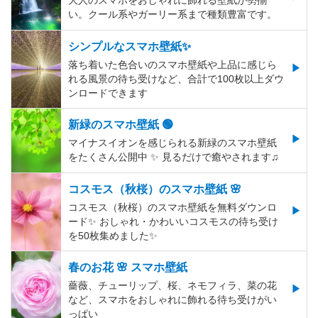
大人のスマホをおしゃれに飾れる壁紙が勢揃
い。クール系やガーリー系まで種類豊富です。
シンプルなスマホ壁紙✨
落ち着いた色合いのスマホ壁紙や上品に感じら
れる風景の待ち受けなど、合計で100枚以上ダウ
ンロードできます
新緑のスマホ壁紙 🟢
マイナスイオンを感じられる新緑のスマホ壁紙
をたくさん公開中 ✨ 見るだけで癒やされます♫
コスモス（秋桜）のスマホ壁紙 🌸
コスモス（秋桜）のスマホ壁紙を無料ダウンロ
ード✨️ おしゃれ・かわいいコスモスの待ち受け
を50枚集めました✨️
春のお花 🌸 スマホ壁紙
薔薇、チューリップ、桜、ネモフィラ、菜の花
など、スマホをおしゃれに飾れる待ち受けがい
っぱい