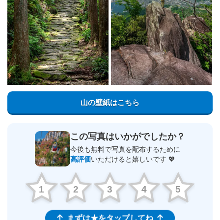
山の壁紙はこちら
この写真はいかがでしたか？
今後も無料で写真を配布するために
高評価
いただけると嬉しいです 💖
1
2
3
4
5
まずは★をタップしてね