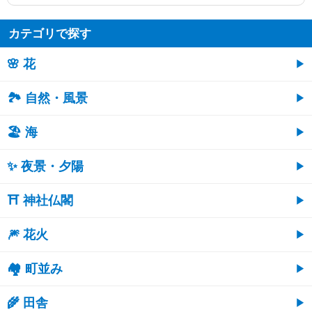
カテゴリで探す
🌸 花
🏞️ 自然・風景
🏖 海
✨ 夜景・夕陽
⛩ 神社仏閣
🎆 花火
🏘 町並み
🌾 田舎