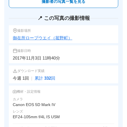
撮影者の写真一覧を見る
📍 この写真の撮影情報
撮影場所
御在所ロープウエイ（菰野町）
撮影日時
2017年11月3日 11時40分
ダウンロード実績
今週 1回
|
累計
332
回
機材・設定情報
カメラ
Canon EOS 5D Mark IV
レンズ
EF24-105mm f/4L IS USM