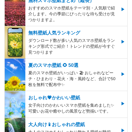
無料スマホ壁紙まとめ（縦長）
おすすめのスマホ壁紙をテーマ別・人気順で紹
介します。今の季節にぴったりな待ち受けが見
つかりますよ。
無料壁紙人気ランキング
ダウンロード数が多い人気のスマホ壁紙をラン
キング形式でご紹介！トレンドの壁紙が今すぐ
見つかります
夏のスマホ壁紙 🌻 50選
夏のスマホ壁紙がいっぱい 🏖 おしゃれなビー
チ・ひまわり・花火・海・風鈴など、合計で50
枚を無料で配布中✨
おしゃれ💗かわいい壁紙
女子向けのかわいいスマホ壁紙を集めました✨
可愛いお花や癒やしの風景など勢揃いです。
大人向け📱おしゃれの壁紙