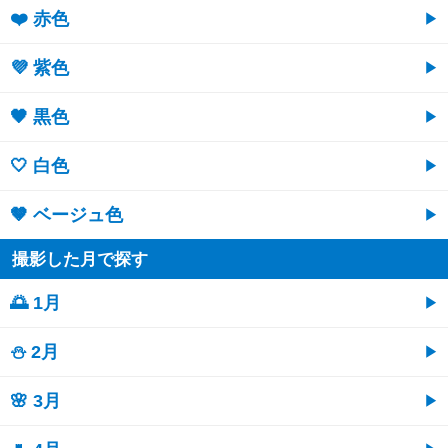
❤️ 赤色
💜 紫色
🖤 黒色
🤍 白色
🤎 ベージュ色
撮影した月で探す
🌅 1月
⛄ 2月
🌸 3月