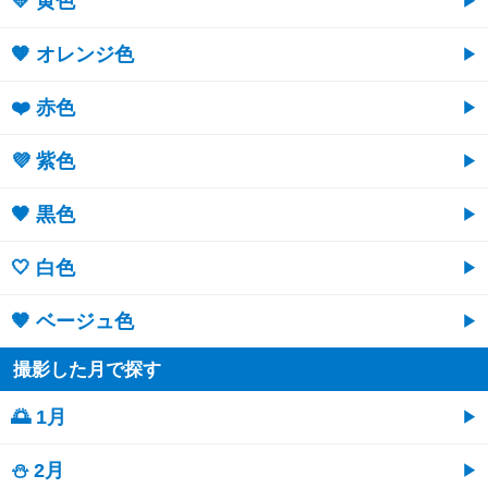
💛 黄色
🧡 オレンジ色
❤️ 赤色
💜 紫色
🖤 黒色
🤍 白色
🤎 ベージュ色
撮影した月で探す
🌅 1月
⛄ 2月