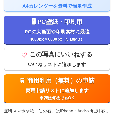
A4カレンダーを無料で簡単作成
🖥️ PC壁紙・印刷用
PCの大画面や印刷素材に最適
4000px × 6000px（5.18MB）
この写真にいいねする
いいねリストに追加します
🛒 商用利用（無料）の申請
商用申請リストに追加します
申請は何枚でもOK
無料スマホ壁紙「仙の石」はiPhone・Androidに対応し