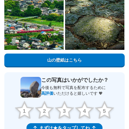
山の壁紙はこちら
この写真はいかがでしたか？
今後も無料で写真を配布するために
高評価
いただけると嬉しいです 💖
1
2
3
4
5
まずは★をタップしてね