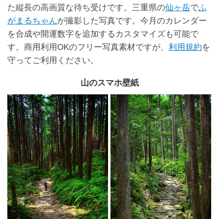
た縦長の高画質な待ち受けです。三重県の
仙ヶ岳
で
ふ
がまるちゃん
が撮影した写真です。今月のカレンダー
を合成や開運数字を追加するカスタマイズも可能で
す。商用利用OKのフリー写真素材ですが、
利用規約
を
守ってご利用ください。
山のスマホ壁紙