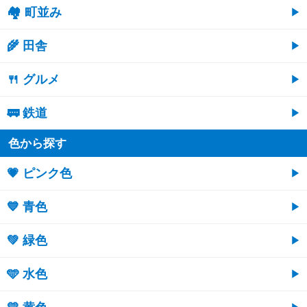
🏘 町並み
🌾 田舎
🍴 グルメ
🚃 鉄道
色から探す
💗 ピンク色
💙 青色
💚 緑色
🩵 水色