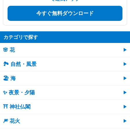
今すぐ無料ダウンロード
カテゴリで探す
🌸 花
🏞️ 自然・風景
🏖 海
✨ 夜景・夕陽
⛩ 神社仏閣
🎆 花火