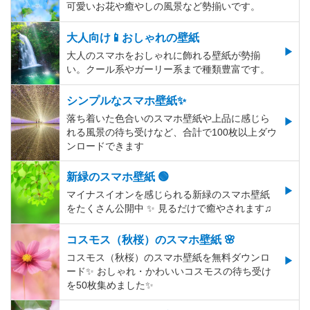
可愛いお花や癒やしの風景など勢揃いです。
大人向け📱おしゃれの壁紙
大人のスマホをおしゃれに飾れる壁紙が勢揃
い。クール系やガーリー系まで種類豊富です。
シンプルなスマホ壁紙✨
落ち着いた色合いのスマホ壁紙や上品に感じら
れる風景の待ち受けなど、合計で100枚以上ダウ
ンロードできます
新緑のスマホ壁紙 🟢
マイナスイオンを感じられる新緑のスマホ壁紙
をたくさん公開中 ✨ 見るだけで癒やされます♫
コスモス（秋桜）のスマホ壁紙 🌸
コスモス（秋桜）のスマホ壁紙を無料ダウンロ
ード✨️ おしゃれ・かわいいコスモスの待ち受け
を50枚集めました✨️