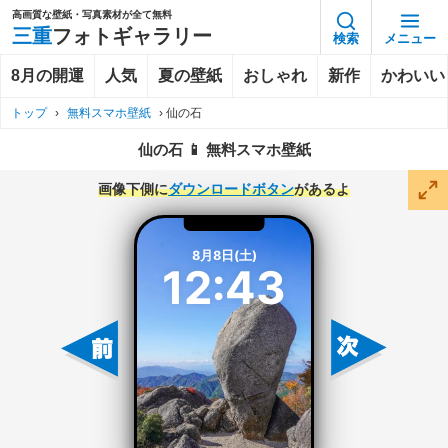
高画質な壁紙・写真素材が全て無料
三重
フォトギャラリー
検索
メニュー
8月の開運
人気
夏の壁紙
おしゃれ
新作
かわいい
トップ
›
無料スマホ壁紙
›
仙の石
仙の石 📱 無料スマホ壁紙
画像下側に
ダウンロードボタン
があるよ
8月8日(土)
12:43