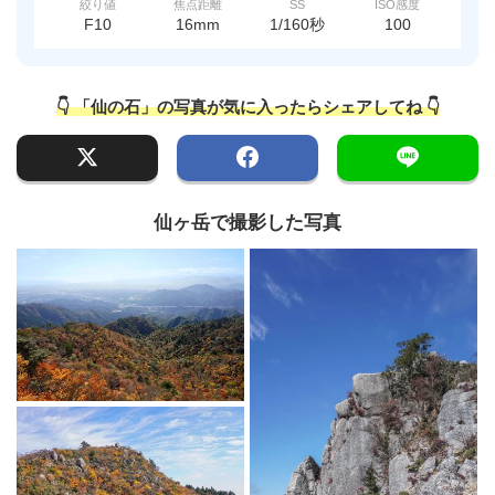
絞り値
焦点距離
SS
ISO感度
F10
16mm
1/160秒
100
👇 「仙の石」の写真が気に入ったらシェアしてね 👇
仙ヶ岳で撮影した写真