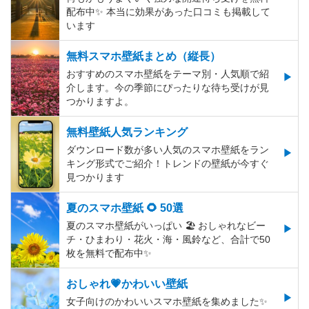
配布中✨️ 本当に効果があった口コミも掲載して
います
無料スマホ壁紙まとめ（縦長）
おすすめのスマホ壁紙をテーマ別・人気順で紹
介します。今の季節にぴったりな待ち受けが見
つかりますよ。
無料壁紙人気ランキング
ダウンロード数が多い人気のスマホ壁紙をラン
キング形式でご紹介！トレンドの壁紙が今すぐ
見つかります
夏のスマホ壁紙 🌻 50選
夏のスマホ壁紙がいっぱい 🏖 おしゃれなビー
チ・ひまわり・花火・海・風鈴など、合計で50
枚を無料で配布中✨
おしゃれ💗かわいい壁紙
女子向けのかわいいスマホ壁紙を集めました✨