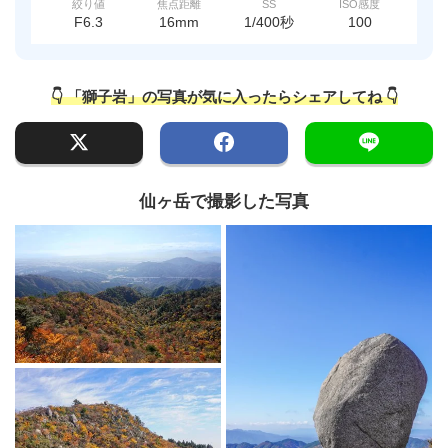
絞り値
焦点距離
SS
ISO感度
F6.3
16mm
1/400秒
100
👇 「獅子岩」の写真が気に入ったらシェアしてね 👇
仙ヶ岳で撮影した写真