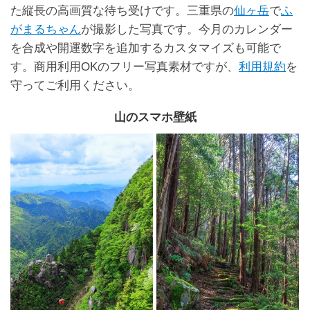
た縦長の高画質な待ち受けです。三重県の
仙ヶ岳
で
ふ
がまるちゃん
が撮影した写真です。今月のカレンダー
を合成や開運数字を追加するカスタマイズも可能で
す。商用利用OKのフリー写真素材ですが、
利用規約
を
守ってご利用ください。
山のスマホ壁紙