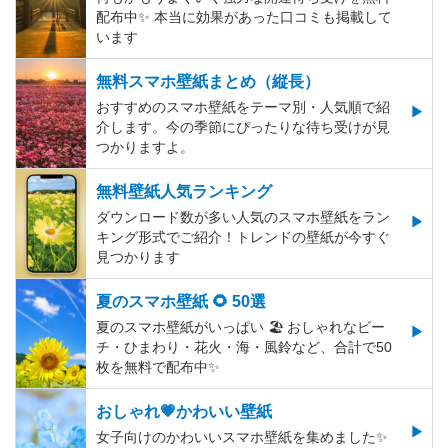
配布中✨️ 本当に効果があった口コミも掲載して
います
無料スマホ壁紙まとめ（縦長）
おすすめのスマホ壁紙をテーマ別・人気順で紹
介します。今の季節にぴったりな待ち受けが見
つかりますよ。
無料壁紙人気ランキング
ダウンロード数が多い人気のスマホ壁紙をラン
キング形式でご紹介！トレンドの壁紙が今すぐ
見つかります
夏のスマホ壁紙 🌻 50選
夏のスマホ壁紙がいっぱい 🏖 おしゃれなビー
チ・ひまわり・花火・海・風鈴など、合計で50
枚を無料で配布中✨
おしゃれ💗かわいい壁紙
女子向けのかわいいスマホ壁紙を集めました✨