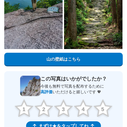
山の壁紙はこちら
この写真はいかがでしたか？
今後も無料で写真を配布するために
高評価
いただけると嬉しいです 💖
1
2
3
4
5
まずは★をタップしてね