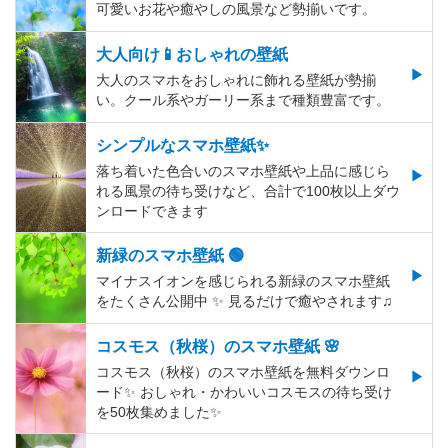
可愛いお花や癒やしの風景など勢揃いです。
大人向け📱おしゃれの壁紙
大人のスマホをおしゃれに飾れる壁紙が勢揃
い。クール系やガーリー系まで種類豊富です。
シンプルなスマホ壁紙✨
落ち着いた色合いのスマホ壁紙や上品に感じら
れる風景の待ち受けなど、合計で100枚以上ダウ
ンロードできます
新緑のスマホ壁紙 🟢
マイナスイオンを感じられる新緑のスマホ壁紙
をたくさん公開中 ✨ 見るだけで癒やされます♫
コスモス（秋桜）のスマホ壁紙 🌸
コスモス（秋桜）のスマホ壁紙を無料ダウンロ
ード✨️ おしゃれ・かわいいコスモスの待ち受け
を50枚集めました✨️