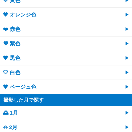
💛 黄色
🧡 オレンジ色
❤️ 赤色
💜 紫色
🖤 黒色
🤍 白色
🤎 ベージュ色
撮影した月で探す
🌅 1月
⛄ 2月