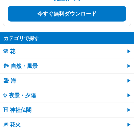
今すぐ無料ダウンロード
カテゴリで探す
🌸 花
🏞️ 自然・風景
🏖 海
✨ 夜景・夕陽
⛩ 神社仏閣
🎆 花火