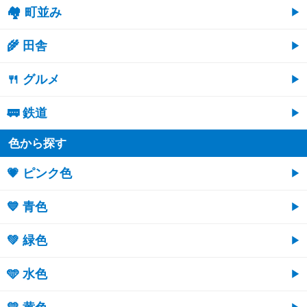
🏘 町並み
🌾 田舎
🍴 グルメ
🚃 鉄道
色から探す
💗 ピンク色
💙 青色
💚 緑色
🩵 水色