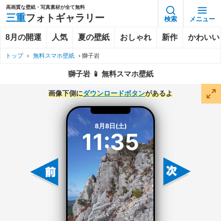
高画質な壁紙・写真素材が全て無料
三重
フォトギャラリー
検索
メニュー
8月の開運
人気
夏の壁紙
おしゃれ
新作
かわいい
トップ
›
無料スマホ壁紙
›
獅子岩
獅子岩 📱 無料スマホ壁紙
画像下側に
ダウンロードボタン
があるよ
8月8日(土)
11:35