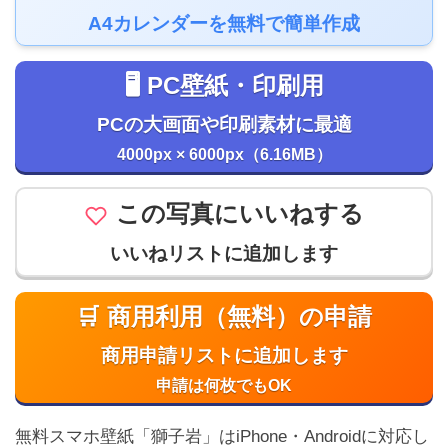
A4カレンダーを無料で簡単作成
🖥️ PC壁紙・印刷用
PCの大画面や印刷素材に最適
4000px × 6000px（6.16MB）
この写真にいいねする
いいねリストに追加します
🛒 商用利用（無料）の申請
商用申請リストに追加します
申請は何枚でもOK
無料スマホ壁紙「獅子岩」はiPhone・Androidに対応し