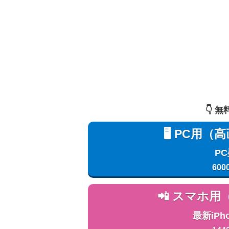
👇️
🖥️ PC
P
600
📲 スマホ
最新iPh