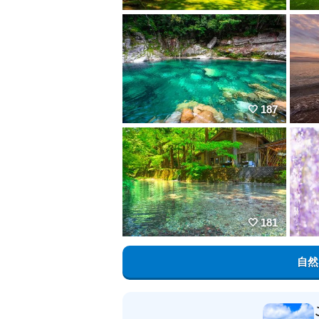
187
181
自然