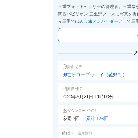
三重フォトギャラリーの管理者。三重県
関西パビリオン 三重県ブースに写真を提
光三重では
みえ旅アンバサダー
として三

撮影場所
御在所ロープウエイ（菰野町）
撮影日時
2023年5月21日 11時03分
ダウンロード実績
今週 3回
|
累計
176
回
機材・設定情報