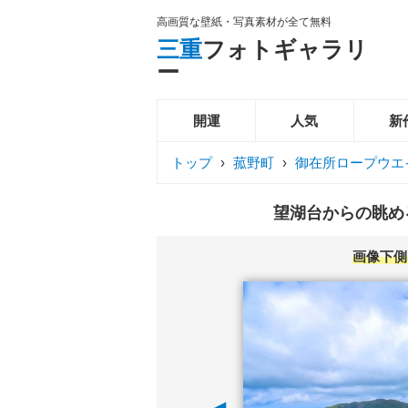
高画質な壁紙・写真素材が全て無料
三重
フォトギャラリ
ー
開運
人気
新
トップ
›
菰野町
›
御在所ロープウエ
望湖台からの眺める
画像下側