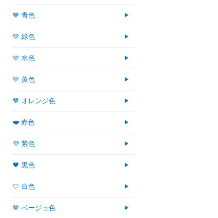
💙 青色
💚 緑色
🩵 水色
💛 黄色
🧡 オレンジ色
❤️ 赤色
💜 紫色
🖤 黒色
🤍 白色
🤎 ベージュ色