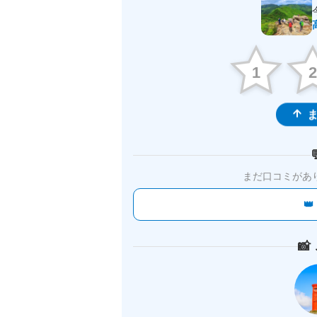
1
ま
まだ口コミがあ

