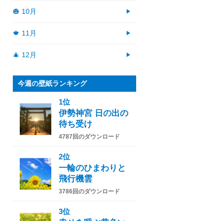
🎃 10月
🍁 11月
🎄 12月
今週の壁紙ランキング
1位
伊勢神宮 日の出の
待ち受け
4787回のダウンロード
2位
一輪のひまわりと
飛行機雲
3786回のダウンロード
3位