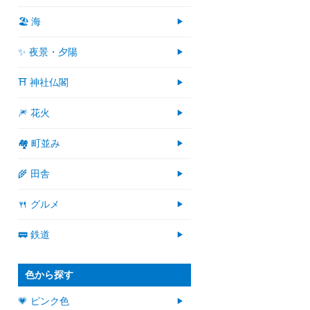
🏖 海
✨ 夜景・夕陽
⛩ 神社仏閣
🎆 花火
🏘 町並み
🌾 田舎
🍴 グルメ
🚃 鉄道
色から探す
💗 ピンク色