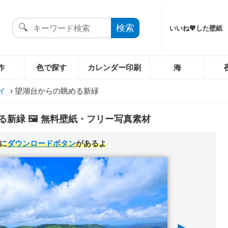
いいね💖した壁紙
作
色で探す
カレンダー印刷
海
イ
›
望湖台からの眺める新緑
新緑 🖼️ 無料壁紙・フリー写真素材
に
ダウンロードボタン
があるよ