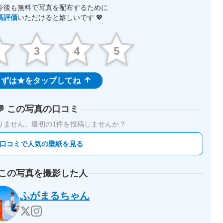
今後も無料で写真を配布するために
高評価
いただけると嬉しいです 💖
2
3
4
5
ずは★をタップしてね
💬 この写真の口コミ
りません。
最初の1件を投稿しませんか？
 口コミで人気の壁紙を見る
 この写真を撮影した人
ふがまるちゃん