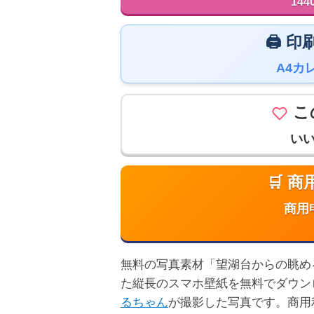
144
🖨️
A4カ
こ
い
🛒 
商用
無料の写真素材「望湖台からの眺める新緑
た縦長のスマホ壁紙を無料でダウン
るちゃん
が撮影した写真です。商用