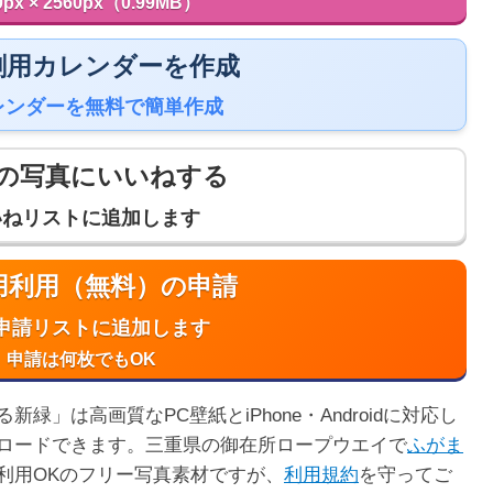
0px × 2560px（0.99MB）
 印刷用カレンダーを作成
レンダーを無料で簡単作成
の写真にいいねする
いねリストに追加します
商用利用（無料）の申請
申請リストに追加します
申請は何枚でもOK
」は高画質なPC壁紙とiPhone・Androidに対応し
ロードできます。三重県の御在所ロープウエイで
ふがま
利用OKのフリー写真素材ですが、
利用規約
を守ってご