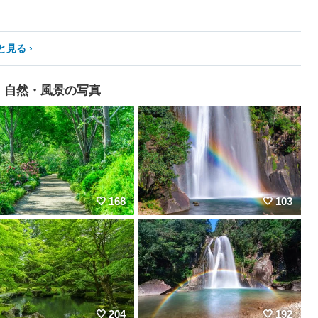
と見る
自然・風景の写真
168
103
204
192