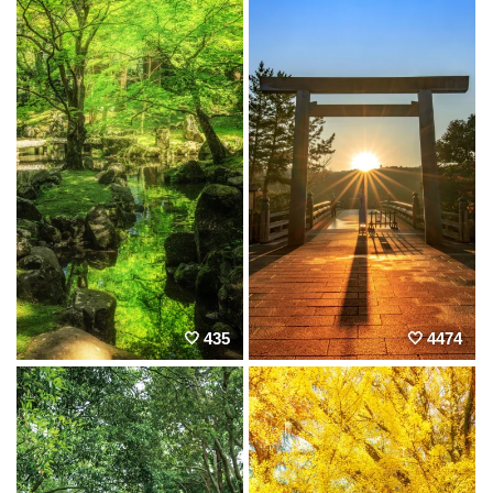
435
4474