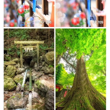
398
709