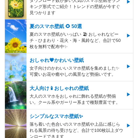
ダウンロード数が多い人気のスマホ壁紙をラン
キング形式でご紹介！トレンドの壁紙が今すぐ
見つかります
夏のスマホ壁紙 🌻 50選
夏のスマホ壁紙がいっぱい 🏖 おしゃれなビー
チ・ひまわり・花火・海・風鈴など、合計で50
枚を無料で配布中✨
おしゃれ💗かわいい壁紙
女子向けのかわいいスマホ壁紙を集めました✨
可愛いお花や癒やしの風景など勢揃いです。
大人向け📱おしゃれの壁紙
大人のスマホをおしゃれに飾れる壁紙が勢揃
い。クール系やガーリー系まで種類豊富です。
シンプルなスマホ壁紙✨
落ち着いた色合いのスマホ壁紙や上品に感じら
れる風景の待ち受けなど、合計で100枚以上ダウ
ンロードできます