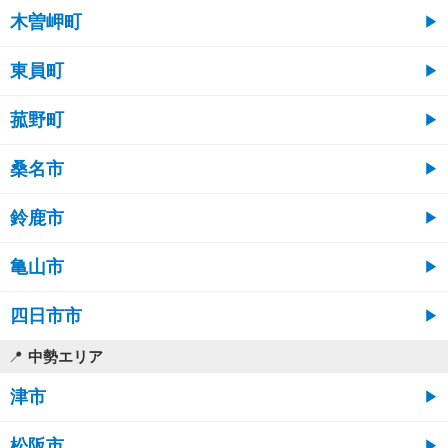
木曽岬町
東員町
菰野町
桑名市
鈴鹿市
亀山市
四日市市
中勢エリア
津市
松阪市