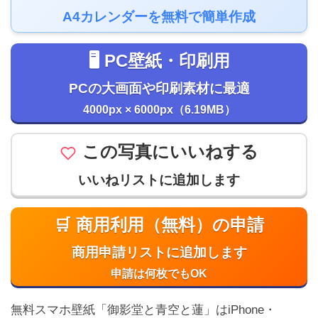
A4カレンダーを無料で簡単作成
🖥️ PC壁紙・印刷用
PCの大画面や印刷素材に最適
4000px × 6000px（6.19MB）
この写真にいいねする
いいねリストに追加します
🛒 商用利用（無料）の申請
商用申請リストに追加します
申請は何枚でもOK
無料スマホ壁紙「御影堂と青空と蓮」はiPhone・