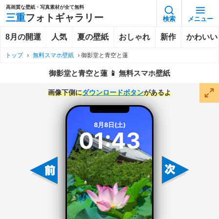
高画質な壁紙・写真素材が全て無料
三重
フォトギャラリー
検索
メニュー
8月の開運
人気
夏の壁紙
おしゃれ
新作
かわいい
トップ
›
無料スマホ壁紙
›
御影堂と青空と蓮
御影堂と青空と蓮 📱 無料スマホ壁紙
画像下側に
ダウンロードボタン
があるよ
8月8日(土)
01:43