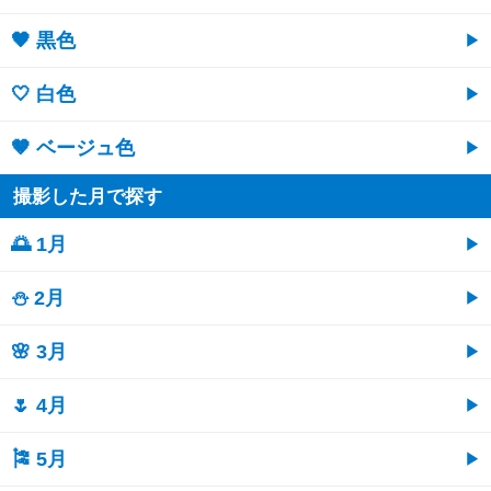
🖤 黒色
🤍 白色
🤎 ベージュ色
撮影した月で探す
🌅 1月
⛄ 2月
🌸 3月
🌷 4月
🎏 5月