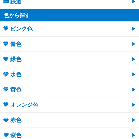
🚃 鉄道
色から探す
💗 ピンク色
💙 青色
💚 緑色
🩵 水色
💛 黄色
🧡 オレンジ色
❤️ 赤色
💜 紫色