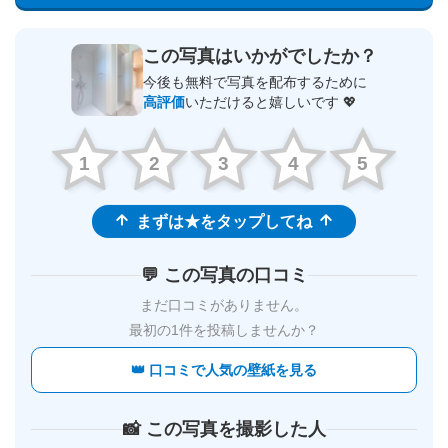
この写真はいかがでしたか？
今後も無料で写真を配布するために
高評価
いただけると嬉しいです 💖
1
2
3
4
5
まずは★をタップしてね
💬 この写真の口コミ
まだ口コミがありません。
最初の1件を投稿しませんか？
👑 口コミで人気の壁紙を見る
📸 この写真を撮影した人