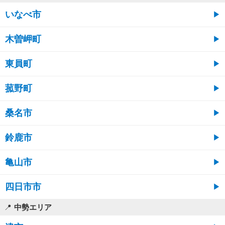
いなべ市
木曽岬町
東員町
菰野町
桑名市
鈴鹿市
亀山市
四日市市
中勢エリア