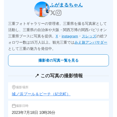
ふがまるちゃん
三重フォトギャラリーの管理者。三重県を撮る写真家として
活動し、三重県の自治体や大阪・関西万博の関西パビリオン
三重県ブースに写真を提供。
X
・
instagram
・
スレッズ
の総フ
ォロワー数は15万人以上。観光三重では
みえ旅アンバサダー
として三重の魅力を発信中。
撮影者の写真一覧を見る
📍 この写真の撮影情報
撮影場所
城ノ浜プール＆ビーチ（紀北町）
撮影日時
2023年7月18日 10時26分