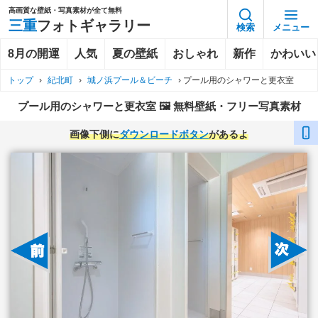
高画質な壁紙・写真素材が全て無料
三重
フォトギャラリー
検索
メニュー
8月の開運
人気
夏の壁紙
おしゃれ
新作
かわいい
トップ
›
紀北町
›
城ノ浜プール＆ビーチ
›
プール用のシャワーと更衣室
プール用のシャワーと更衣室 🖼️ 無料壁紙・フリー写真素材
画像下側に
ダウンロードボタン
があるよ