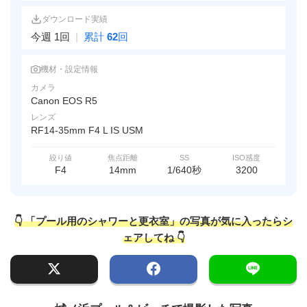
ダウンロード実績
今週 1回
|
累計
62
回
機材・設定情報
カメラ
Canon EOS R5
レンズ
RF14-35mm F4 L IS USM
絞り値
焦点距離
SS
ISO感度
F4
14mm
1/640秒
3200
👇 「プール用のシャワーと更衣室」の写真が気に入ったらシ
ェアしてね 👇