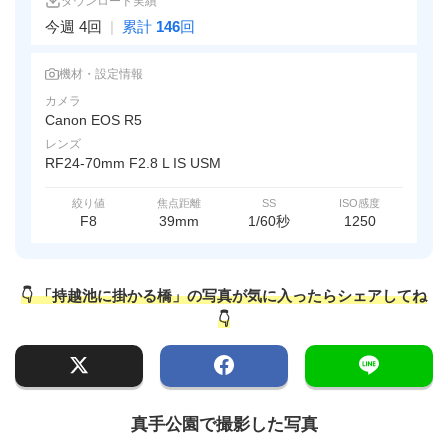
ダウンロード実績
今週 4回
|
累計
146
回
機材・設定情報
カメラ
Canon EOS R5
レンズ
RF24-70mm F2.8 L IS USM
絞り値
焦点距離
SS
ISO感度
F8
39mm
1/60秒
1250
👇 「持越池に掛かる橋」の写真が気に入ったらシェアしてね
👇
真手公園で撮影した写真