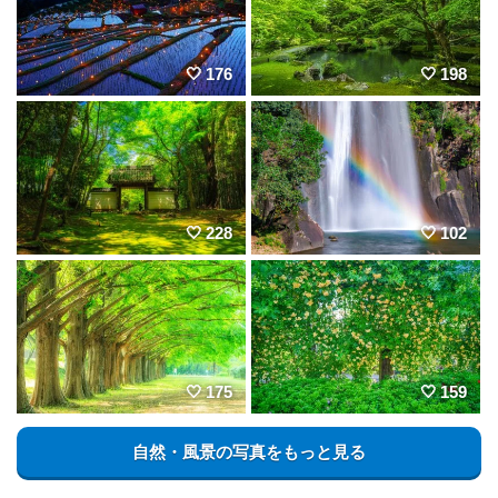
176
198
228
102
175
159
自然・風景の写真をもっと見る