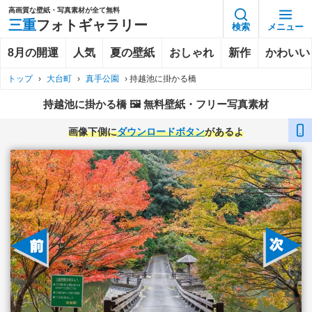
高画質な壁紙・写真素材が全て無料
三重
フォトギャラリー
検索
メニュー
8月の開運
人気
夏の壁紙
おしゃれ
新作
かわいい
トップ
›
大台町
›
真手公園
›
持越池に掛かる橋
持越池に掛かる橋 🖼️ 無料壁紙・フリー写真素材
画像下側に
ダウンロードボタン
があるよ