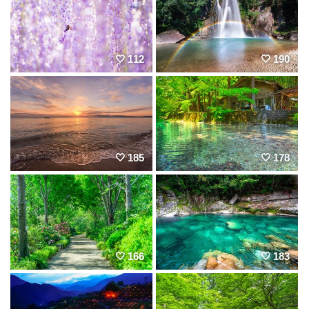
112
190
185
178
166
183