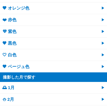
🧡 オレンジ色
❤️ 赤色
💜 紫色
🖤 黒色
🤍 白色
🤎 ベージュ色
撮影した月で探す
🌅 1月
⛄ 2月