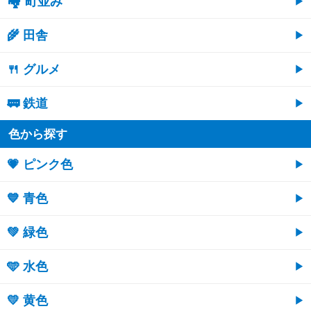
🏘 町並み
🌾 田舎
🍴 グルメ
🚃 鉄道
色から探す
💗 ピンク色
💙 青色
💚 緑色
🩵 水色
💛 黄色