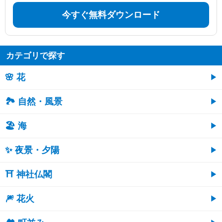
今すぐ無料ダウンロード
カテゴリで探す
🌸 花
🏞️ 自然・風景
🏖 海
✨ 夜景・夕陽
⛩ 神社仏閣
🎆 花火