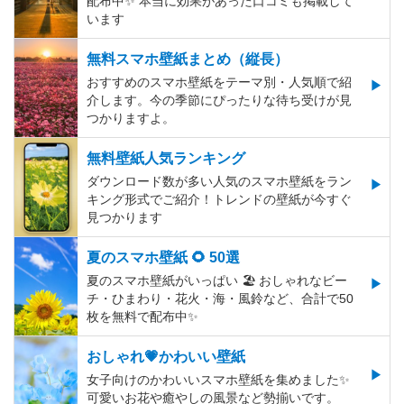
配布中✨️ 本当に効果があった口コミも掲載して
います
無料スマホ壁紙まとめ（縦長）
おすすめのスマホ壁紙をテーマ別・人気順で紹
介します。今の季節にぴったりな待ち受けが見
つかりますよ。
無料壁紙人気ランキング
ダウンロード数が多い人気のスマホ壁紙をラン
キング形式でご紹介！トレンドの壁紙が今すぐ
見つかります
夏のスマホ壁紙 🌻 50選
夏のスマホ壁紙がいっぱい 🏖 おしゃれなビー
チ・ひまわり・花火・海・風鈴など、合計で50
枚を無料で配布中✨
おしゃれ💗かわいい壁紙
女子向けのかわいいスマホ壁紙を集めました✨
可愛いお花や癒やしの風景など勢揃いです。