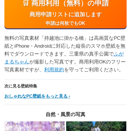
🛒 商用利用（無料）の申請
商用申請リストに追加します
申請は何枚でもOK
無料の写真素材「持越池に掛かる橋」は高画質なPC壁
紙とiPhone・Androidに対応した縦長のスマホ壁紙を無
料でダウンロードできます。三重県の真手公園で
ふが
まるちゃん
が撮影した写真です。商用利用OKのフリー
写真素材ですが、
利用規約
を守ってご利用ください。
次に見る壁紙特集
おしゃれなPC壁紙をもっと見る
自然・風景の写真