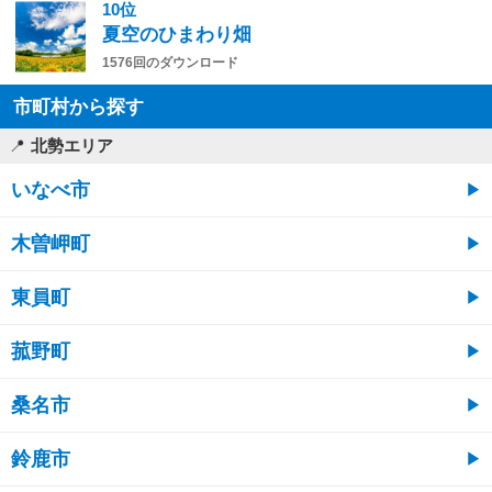
10位
夏空のひまわり畑
1576回のダウンロード
市町村から探す
北勢エリア
いなべ市
木曽岬町
東員町
菰野町
桑名市
鈴鹿市