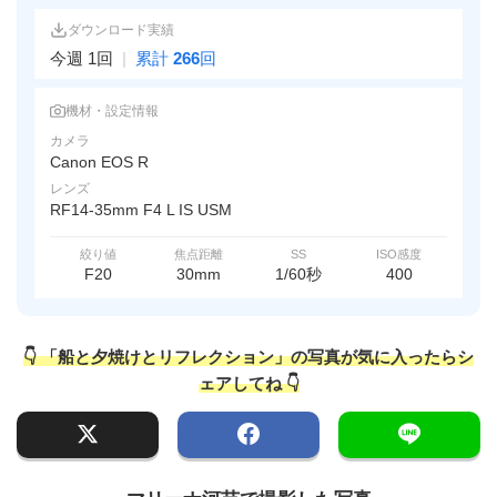
ダウンロード実績
今週 1回
|
累計
266
回
機材・設定情報
カメラ
Canon EOS R
レンズ
RF14-35mm F4 L IS USM
絞り値
焦点距離
SS
ISO感度
F20
30mm
1/60秒
400
👇 「船と夕焼けとリフレクション」の写真が気に入ったらシ
ェアしてね 👇