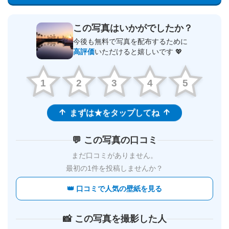
この写真はいかがでしたか？
今後も無料で写真を配布するために
高評価
いただけると嬉しいです 💖
1
2
3
4
5
まずは★をタップしてね
💬 この写真の口コミ
まだ口コミがありません。
最初の1件を投稿しませんか？
👑 口コミで人気の壁紙を見る
📸 この写真を撮影した人