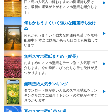
江ノ島の人気占い師おすすめの開運待ち受け
と、最新の運気が上がるスマホ壁紙を紹介しま
す。
何もかもうまくいく強力な開運待ち受け
🌅
何もかもうまくいく強力な開運待ち受けを無料
配布中✨️ 本当に効果があった口コミも掲載して
います
無料スマホ壁紙まとめ（縦長）
おすすめのスマホ壁紙をテーマ別・人気順で紹
介します。今の季節にぴったりな待ち受けが見
つかりますよ。
無料壁紙人気ランキング
ダウンロード数が多い人気のスマホ壁紙をラン
キング形式でご紹介！トレンドの壁紙が今すぐ
見つかります
夏のスマホ壁紙 🌻 50選