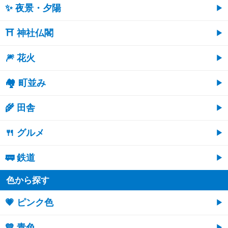
✨ 夜景・夕陽
⛩ 神社仏閣
🎆 花火
🏘 町並み
🌾 田舎
🍴 グルメ
🚃 鉄道
色から探す
💗 ピンク色
💙 青色