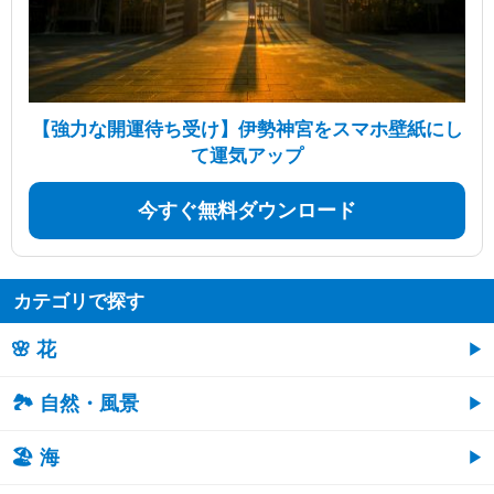
【強力な開運待ち受け】伊勢神宮をスマホ壁紙にし
て運気アップ
今すぐ無料ダウンロード
カテゴリで探す
🌸 花
🏞️ 自然・風景
🏖 海