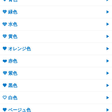
💚 緑色
🩵 水色
💛 黄色
🧡 オレンジ色
❤️ 赤色
💜 紫色
🖤 黒色
🤍 白色
🤎 ベージュ色