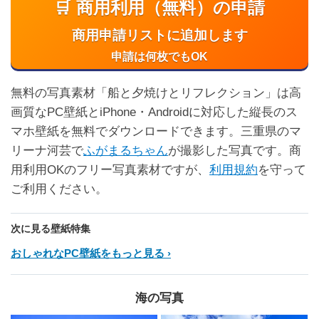
🛒 商用利用（無料）の申請
商用申請リストに追加します
申請は何枚でもOK
無料の写真素材「船と夕焼けとリフレクション」は高
画質なPC壁紙とiPhone・Androidに対応した縦長のス
マホ壁紙を無料でダウンロードできます。三重県のマ
リーナ河芸で
ふがまるちゃん
が撮影した写真です。商
用利用OKのフリー写真素材ですが、
利用規約
を守って
ご利用ください。
次に見る壁紙特集
おしゃれなPC壁紙をもっと見る
海の写真