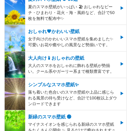
夏のスマホ壁紙がいっぱい 🏖 おしゃれなビー
チ・ひまわり・花火・海・風鈴など、合計で50
枚を無料で配布中✨
おしゃれ💗かわいい壁紙
女子向けのかわいいスマホ壁紙を集めました✨
可愛いお花や癒やしの風景など勢揃いです。
大人向け📱おしゃれの壁紙
大人のスマホをおしゃれに飾れる壁紙が勢揃
い。クール系やガーリー系まで種類豊富です。
シンプルなスマホ壁紙✨
落ち着いた色合いのスマホ壁紙や上品に感じら
れる風景の待ち受けなど、合計で100枚以上ダウ
ンロードできます
新緑のスマホ壁紙 🟢
マイナスイオンを感じられる新緑のスマホ壁紙
をたくさん公開中 ✨ 見るだけで癒やされます♫