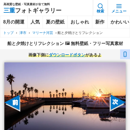
高画質な壁紙・写真素材が全て無料
三重
フォトギャラリー
検索
メニュー
8月の開運
人気
夏の壁紙
おしゃれ
新作
かわいい
トップ
›
津市
›
マリーナ河芸
›
船と夕焼けとリフレクション
船と夕焼けとリフレクション 🖼️ 無料壁紙・フリー写真素材
画像下側に
ダウンロードボタン
があるよ