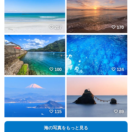
207
170
100
124
115
89
海の写真をもっと見る