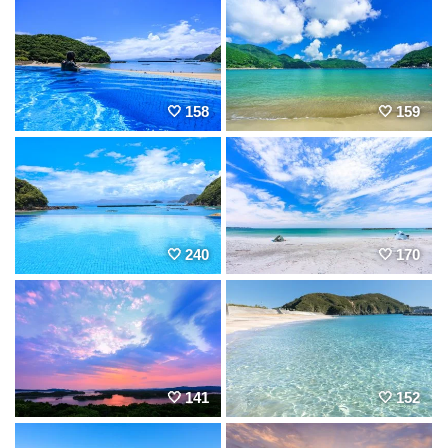
158
159
240
170
141
152