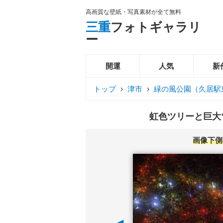
高画質な壁紙・写真素材が全て無料
三重
フォトギャラリ
ー
開運
人気
新
トップ
›
津市
›
緑の風公園（久居駅
虹色ツリーと巨大ツ
画像下側