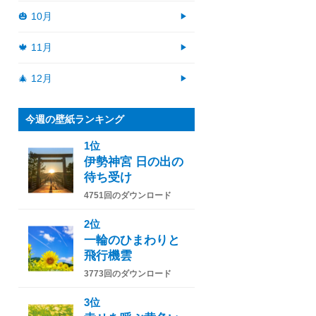
🎃 10月
🍁 11月
🎄 12月
今週の壁紙ランキング
1位
伊勢神宮 日の出の
待ち受け
4751回のダウンロード
2位
一輪のひまわりと
飛行機雲
3773回のダウンロード
3位