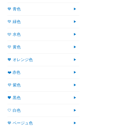
💙 青色
💚 緑色
🩵 水色
💛 黄色
🧡 オレンジ色
❤️ 赤色
💜 紫色
🖤 黒色
🤍 白色
🤎 ベージュ色