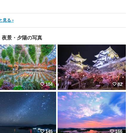
と見る
夜景・夕陽の写真
104
82
145
166