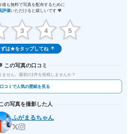
今後も無料で写真を配布するために
高評価
いただけると嬉しいです 💖
2
3
4
5
ずは★をタップしてね
💬 この写真の口コミ
りません。
最初の1件を投稿しませんか？
 口コミで人気の壁紙を見る
 この写真を撮影した人
ふがまるちゃん