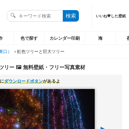
いいね💖した壁紙
作
色で探す
カレンダー印刷
海
東口）
›
虹色ツリーと巨大ツリー
リー 🖼️ 無料壁紙・フリー写真素材
に
ダウンロードボタン
があるよ