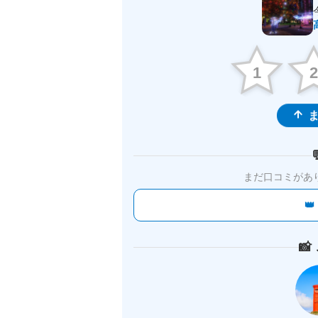
1
ま
まだ口コミがあ

