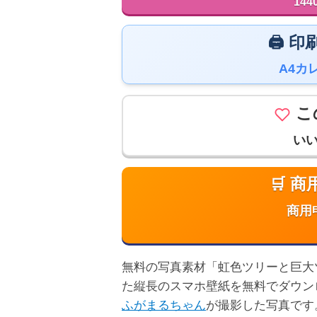
144
🖨️
A4カ
こ
い
🛒 
商用
無料の写真素材「虹色ツリーと巨大ツリー
た縦長のスマホ壁紙を無料でダウン
ふがまるちゃん
が撮影した写真です