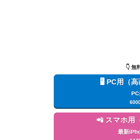
👇️
🖥️ PC
P
600
📲 スマホ
最新iPh