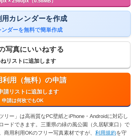
0px × 2560px（0.58MB）
 印刷用カレンダーを作成
レンダーを無料で簡単作成
の写真にいいねする
いねリストに追加します
商用利用（無料）の申請
申請リストに追加します
申請は何枚でもOK
」は高画質なPC壁紙とiPhone・Androidに対応し
ロードできます。三重県の緑の風公園（久居駅東口）で
。商用利用OKのフリー写真素材ですが、
利用規約
を守