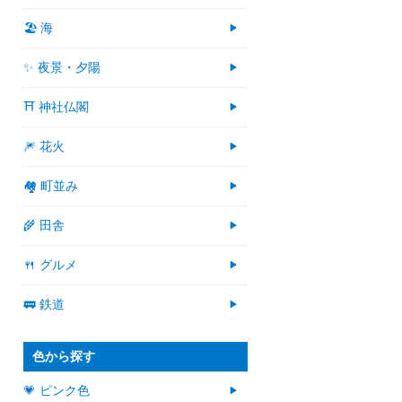
🏖 海
✨ 夜景・夕陽
⛩ 神社仏閣
🎆 花火
🏘 町並み
🌾 田舎
🍴 グルメ
🚃 鉄道
色から探す
💗 ピンク色