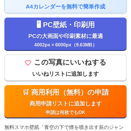
A4カレンダーを無料で簡単作成
🖥️ PC壁紙・印刷用
PCの大画面や印刷素材に最適
4002px × 6000px（9.63MB）
この写真にいいねする
いいねリストに追加します
🛒 商用利用（無料）の申請
商用申請リストに追加します
申請は何枚でもOK
無料スマホ壁紙「青空の下で煙を噴き出す辰のジャン