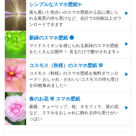
シンプルなスマホ壁紙✨
落ち着いた色合いのスマホ壁紙や上品に感じら
れる風景の待ち受けなど、合計で100枚以上ダウ
ンロードできます
新緑のスマホ壁紙 🟢
マイナスイオンを感じられる新緑のスマホ壁紙
をたくさん公開中 ✨ 見るだけで癒やされます♫
コスモス（秋桜）のスマホ壁紙 🌸
コスモス（秋桜）のスマホ壁紙を無料ダウンロ
ード✨️ おしゃれ・かわいいコスモスの待ち受け
を50枚集めました✨️
春のお花 🌸 スマホ壁紙
薔薇、チューリップ、桜、ネモフィラ、菜の花
など、スマホをおしゃれに飾れる待ち受けがい
っぱい