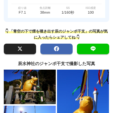
絞り値
焦点距離
SS
ISO感度
F7.1
38mm
1/160秒
100
👇 「青空の下で煙を噴き出す辰のジャンボ干支」の写真が気
に入ったらシェアしてね 👇
辰水神社のジャンボ干支で撮影した写真