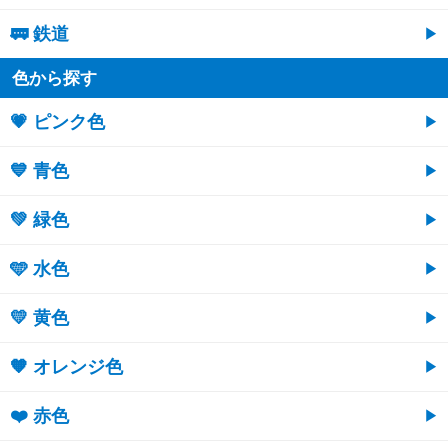
🚃 鉄道
色から探す
💗 ピンク色
💙 青色
💚 緑色
🩵 水色
💛 黄色
🧡 オレンジ色
❤️ 赤色