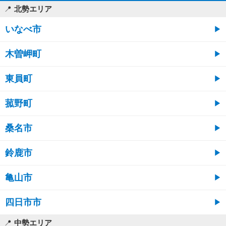
北勢エリア
いなべ市
木曽岬町
東員町
菰野町
桑名市
鈴鹿市
亀山市
四日市市
中勢エリア