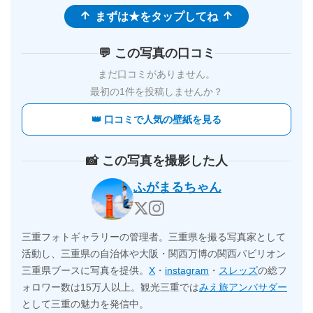
まずは★をタップしてね
💬 この写真の口コミ
まだ口コミがありません。
最初の1件を投稿しませんか？
👑 口コミで人気の壁紙を見る
📸 この写真を撮影した人
ふがまるちゃん
三重フォトギャラリーの管理者。三重県を撮る写真家として
活動し、三重県の自治体や大阪・関西万博の関西パビリオン
三重県ブースに写真を提供。
X
・
instagram
・
スレッズ
の総フ
ォロワー数は15万人以上。観光三重では
みえ旅アンバサダー
として三重の魅力を発信中。