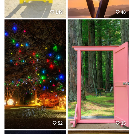
149
48
52
35