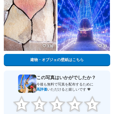
336
33
建物・オブジェの壁紙はこちら
この写真はいかがでしたか？
今後も無料で写真を配布するために
高評価
いただけると嬉しいです 💖
1
2
3
4
5