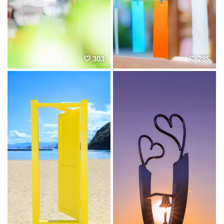
303
285