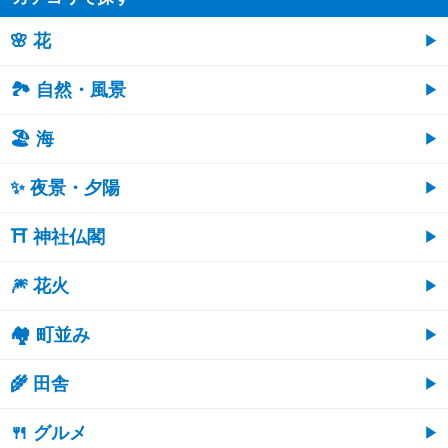
🌸 花
🏞️ 自然・風景
🏖 海
✨ 夜景・夕陽
⛩ 神社仏閣
🎆 花火
🏘 町並み
🌾 田舎
🍴 グルメ