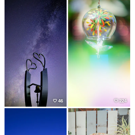
46
224