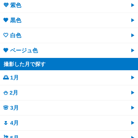
💜 紫色
🖤 黒色
🤍 白色
🤎 ベージュ色
撮影した月で探す
🌅 1月
⛄ 2月
🌸 3月
🌷 4月
🎏 5月