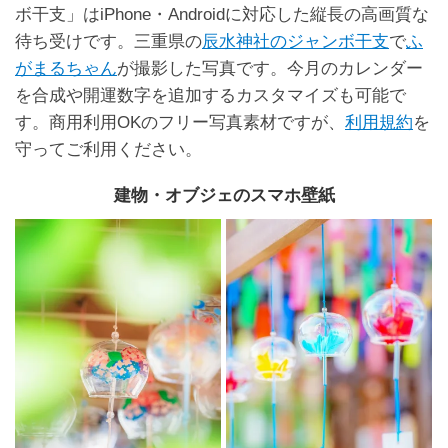
ボ干支」はiPhone・Androidに対応した縦長の高画質な
待ち受けです。三重県の
辰水神社のジャンボ干支
で
ふ
がまるちゃん
が撮影した写真です。今月のカレンダー
を合成や開運数字を追加するカスタマイズも可能で
す。商用利用OKのフリー写真素材ですが、
利用規約
を
守ってご利用ください。
建物・オブジェのスマホ壁紙