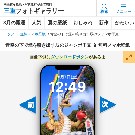
高画質な壁紙・写真素材が全て無料
三重
フォトギャラリー
検索
メニュー
8月の開運
人気
夏の壁紙
おしゃれ
新作
かわいい
トップ
›
無料スマホ壁紙
›
青空の下で煙を噴き出す辰のジャンボ干支
青空の下で煙を噴き出す辰のジャンボ干支 📱 無料スマホ壁紙
画像下側に
ダウンロードボタン
があるよ
8月7日(金)
12:49