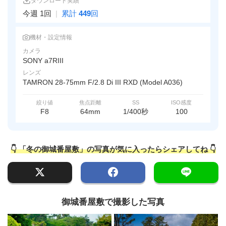
ダウンロード実績
今週 1回
|
累計
449
回
機材・設定情報
カメラ
SONY a7RIII
レンズ
TAMRON 28-75mm F/2.8 Di III RXD (Model A036)
絞り値
焦点距離
SS
ISO感度
F8
64mm
1/400秒
100
👇 「冬の御城番屋敷」の写真が気に入ったらシェアしてね 👇
御城番屋敷で撮影した写真