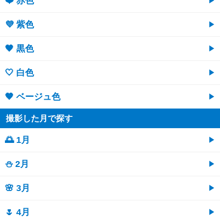
❤️ 赤色
💜 紫色
🖤 黒色
🤍 白色
🤎 ベージュ色
撮影した月で探す
🌅 1月
⛄ 2月
🌸 3月
🌷 4月