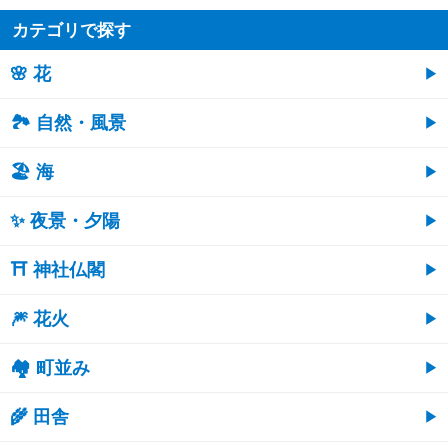
カテゴリで探す
🌸 花
🏞️ 自然・風景
🏖 海
✨ 夜景・夕陽
⛩ 神社仏閣
🎆 花火
🏘 町並み
🌾 田舎