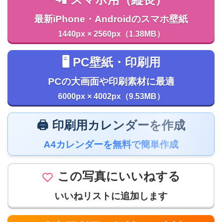
📲 スマホ用（縦長）
最新iPhone・Androidのスマホ壁紙
1440px × 2560px（1.38MB）
🖥️ PC壁紙・印刷用
PCの大画面や印刷素材に最適
6000px × 4002px（9.53MB）
🖨️ 印刷用カレンダーを作成
A4カレンダーを無料で簡単作成
この写真にいいねする
いいねリストに追加します