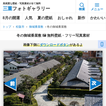
高画質な壁紙・写真素材が全て無料
三重
フォトギャラリー
検索
メニュー
8月の開運
人気
夏の壁紙
おしゃれ
新作
かわいい
トップ
›
松阪市
›
御城番屋敷
›
冬の御城番屋敷
冬の御城番屋敷 🖼️ 無料壁紙・フリー写真素材
画像下側に
ダウンロードボタン
があるよ