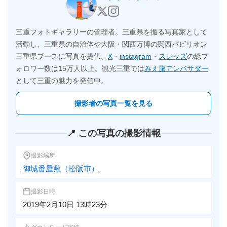
三重フォトギャラリーの管理者。三重県を撮る写真家として
活動し、三重県の自治体や大阪・関西万博の関西パビリオン
三重県ブースに写真を提供。
X
・
instagram
・
スレッズ
の総フ
ォロワー数は15万人以上。観光三重では
みえ旅アンバサダー
として三重の魅力を発信中。
撮影者の写真一覧を見る
📍 この写真の撮影情報
撮影場所
御城番屋敷（松阪市）
撮影日時
2019年2月10日 13時23分