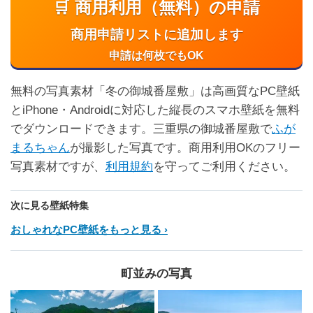
🛒 商用利用（無料）の申請
商用申請リストに追加します
申請は何枚でもOK
無料の写真素材「冬の御城番屋敷」は高画質なPC壁紙
とiPhone・Androidに対応した縦長のスマホ壁紙を無料
でダウンロードできます。三重県の御城番屋敷で
ふが
まるちゃん
が撮影した写真です。商用利用OKのフリー
写真素材ですが、
利用規約
を守ってご利用ください。
次に見る壁紙特集
おしゃれなPC壁紙をもっと見る
町並みの写真