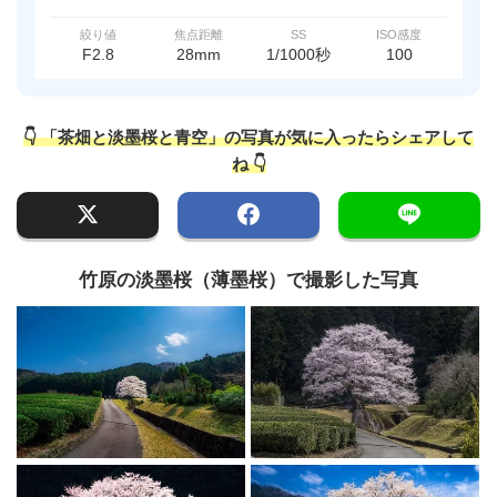
絞り値
焦点距離
SS
ISO感度
F2.8
28mm
1/1000秒
100
👇 「茶畑と淡墨桜と青空」の写真が気に入ったらシェアして
ね 👇
竹原の淡墨桜（薄墨桜）で撮影した写真