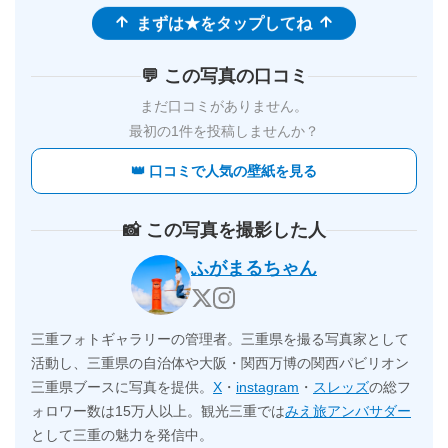
まずは★をタップしてね
💬 この写真の口コミ
まだ口コミがありません。
最初の1件を投稿しませんか？
👑 口コミで人気の壁紙を見る
📸 この写真を撮影した人
ふがまるちゃん
三重フォトギャラリーの管理者。三重県を撮る写真家として
活動し、三重県の自治体や大阪・関西万博の関西パビリオン
三重県ブースに写真を提供。
X
・
instagram
・
スレッズ
の総フ
ォロワー数は15万人以上。観光三重では
みえ旅アンバサダー
として三重の魅力を発信中。