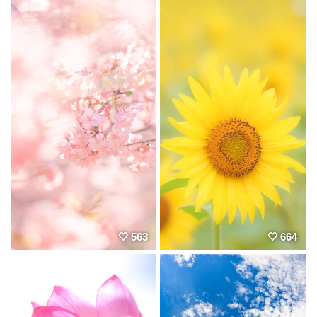
563
664