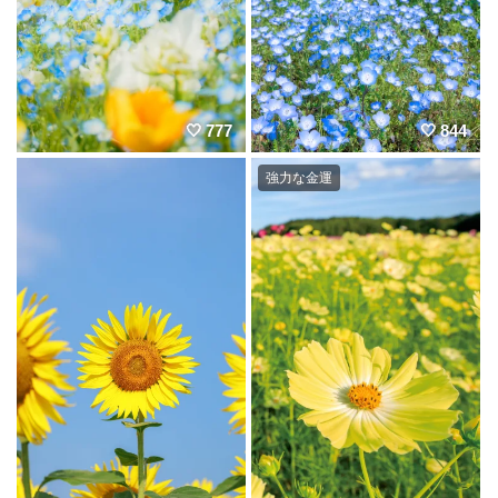
777
844
強力な金運