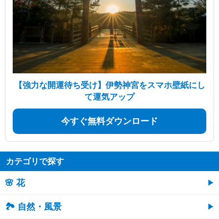
【強力な開運待ち受け】伊勢神宮をスマホ壁紙にし
て運気アップ
今すぐ無料ダウンロード
カテゴリで探す
🌸 花
🏞️ 自然・風景