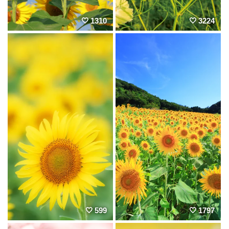
1310
3224
599
1797