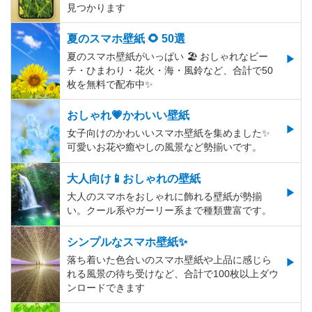
見つかります
夏のスマホ壁紙 🌻 50選
夏のスマホ壁紙がいっぱい 🏖 おしゃれなビー
チ・ひまわり・花火・海・風鈴など、合計で50
枚を無料で配布中✨
おしゃれ💗かわいい壁紙
女子向けのかわいいスマホ壁紙を集めました✨
可愛いお花や癒やしの風景など勢揃いです。
大人向け📱おしゃれの壁紙
大人のスマホをおしゃれに飾れる壁紙が勢揃
い。クール系やガーリー系まで種類豊富です。
シンプルなスマホ壁紙✨
落ち着いた色合いのスマホ壁紙や上品に感じら
れる風景の待ち受けなど、合計で100枚以上ダウ
ンロードできます