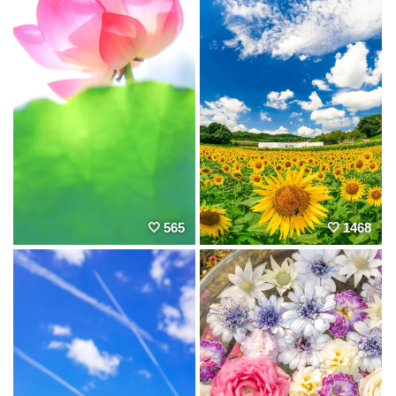
565
1468