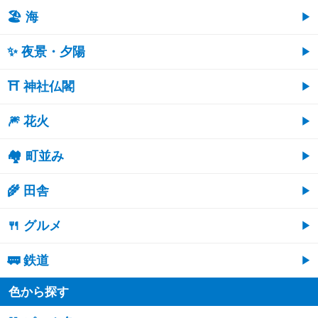
🏖 海
✨ 夜景・夕陽
⛩ 神社仏閣
🎆 花火
🏘 町並み
🌾 田舎
🍴 グルメ
🚃 鉄道
色から探す