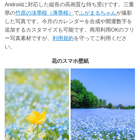
Androidに対応した縦長の高画質な待ち受けです。三重
県の
竹原の淡墨桜（薄墨桜）
で
ふがまるちゃん
が撮影
した写真です。今月のカレンダーを合成や開運数字を
追加するカスタマイズも可能です。商用利用OKのフリ
ー写真素材ですが、
利用規約
を守ってご利用くださ
い。
花のスマホ壁紙