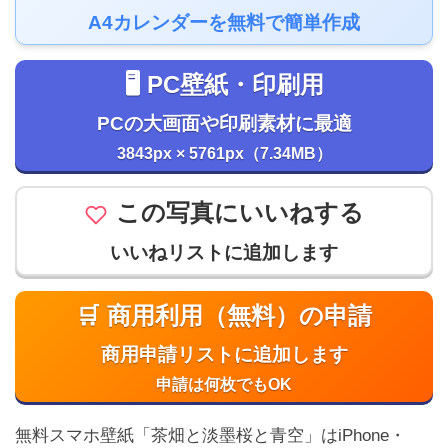
A4カレンダーを無料で簡単作成
🖥️ PC壁紙・印刷用
PCの大画面や印刷素材に最適
3843px × 5761px（7.34MB）
この写真にいいねする
いいねリストに追加します
🛒 商用利用（無料）の申請
商用申請リストに追加します
申請は何枚でもOK
無料スマホ壁紙「茶畑と淡墨桜と青空」はiPhone・