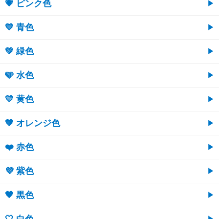
💗 ピンク色
💙 青色
💚 緑色
🩵 水色
💛 黄色
🧡 オレンジ色
❤️ 赤色
💜 紫色
🖤 黒色
🤍 白色