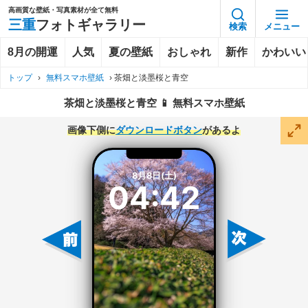
高画質な壁紙・写真素材が全て無料
三重
フォトギャラリー
検索
メニュー
8月の開運
人気
夏の壁紙
おしゃれ
新作
かわいい
トップ
›
無料スマホ壁紙
›
茶畑と淡墨桜と青空
茶畑と淡墨桜と青空 📱 無料スマホ壁紙
画像下側に
ダウンロードボタン
があるよ
8月8日(土)
04:42