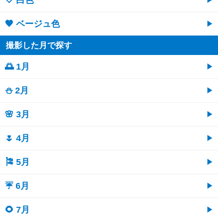
🤎 ベージュ色
撮影した月で探す
🌅 1月
⛄ 2月
🌸 3月
🌷 4月
🎏 5月
☔ 6月
🌻 7月