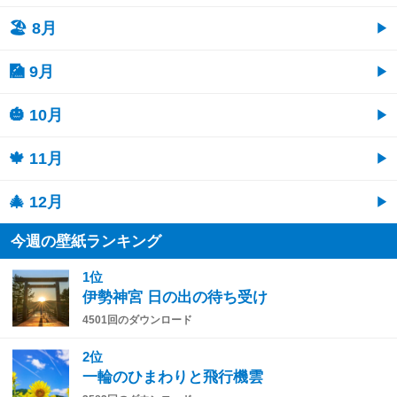
🏖 8月
🎑 9月
🎃 10月
🍁 11月
🎄 12月
今週の壁紙ランキング
1位
伊勢神宮 日の出の待ち受け
4501回のダウンロード
2位
一輪のひまわりと飛行機雲