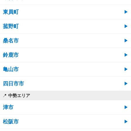
東員町
菰野町
桑名市
鈴鹿市
亀山市
四日市市
中勢エリア
津市
松阪市