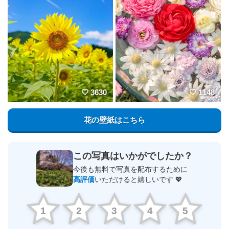
3630
1148
花の壁紙はこちら
この写真はいかがでしたか？
今後も無料で写真を配布するために
高評価
いただけると嬉しいです 💖
1
2
3
4
5