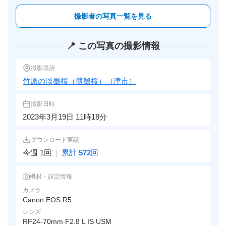
撮影者の写真一覧を見る
📍 この写真の撮影情報
撮影場所
竹原の淡墨桜（薄墨桜）（津市）
撮影日時
2023年3月19日 11時18分
ダウンロード実績
今週 1回
|
累計
572
回
機材・設定情報
カメラ
Canon EOS R5
レンズ
RF24-70mm F2.8 L IS USM