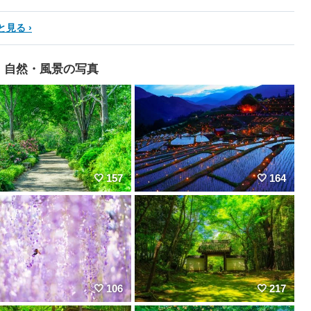
と見る
自然・風景の写真
157
164
106
217