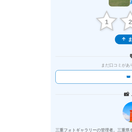
1
ま
まだ口コミがあ


三重フォトギャラリーの管理者。三重県