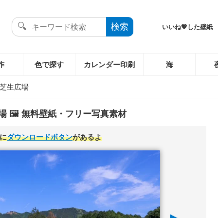
いいね💖した壁紙
作
色で探す
カレンダー印刷
海
芝生広場
 🖼️ 無料壁紙・フリー写真素材
に
ダウンロードボタン
があるよ