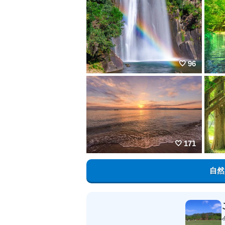
96
171
自然