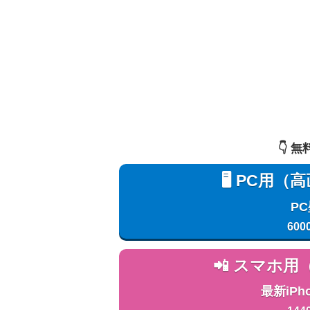
👇️
🖥️ PC
P
600
📲 スマホ
最新iPh