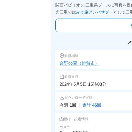
関西パビリオン 三重県ブースに写真を提
光三重では
みえ旅アンバサダー
として三

撮影場所
余野公園（伊賀市）
撮影日時
2024年5月5日 15時03分
ダウンロード実績
今週 1回
|
累計
46
回
機材・設定情報
カメラ