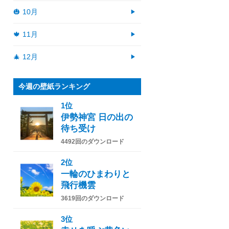
🎃 10月
🍁 11月
🎄 12月
今週の壁紙ランキング
1位
伊勢神宮 日の出の
待ち受け
4492回のダウンロード
2位
一輪のひまわりと
飛行機雲
3619回のダウンロード
3位