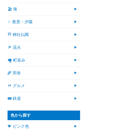
🏖 海
✨ 夜景・夕陽
⛩ 神社仏閣
🎆 花火
🏘 町並み
🌾 田舎
🍴 グルメ
🚃 鉄道
色から探す
💗 ピンク色