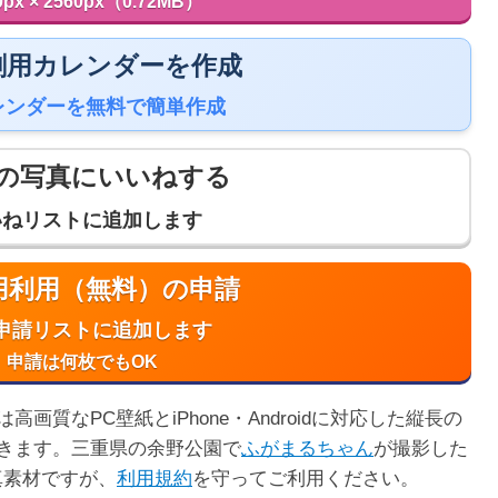
0px × 2560px（0.72MB）
 印刷用カレンダーを作成
レンダーを無料で簡単作成
の写真にいいねする
いねリストに追加します
商用利用（無料）の申請
申請リストに追加します
申請は何枚でもOK
質なPC壁紙とiPhone・Androidに対応した縦長の
きます。三重県の余野公園で
ふがまるちゃん
が撮影した
真素材ですが、
利用規約
を守ってご利用ください。