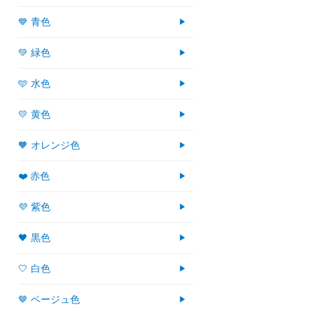
💙 青色
💚 緑色
🩵 水色
💛 黄色
🧡 オレンジ色
❤️ 赤色
💜 紫色
🖤 黒色
🤍 白色
🤎 ベージュ色