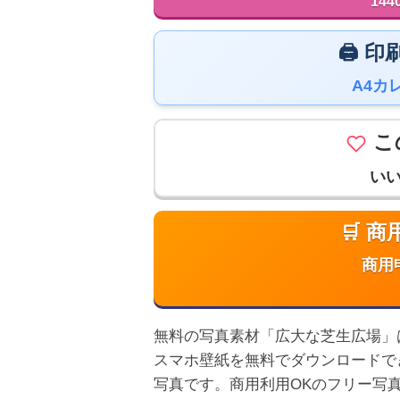
144
🖨️
A4カ
こ
い
🛒 
商用
無料の写真素材「広大な芝生広場」は高画
スマホ壁紙を無料でダウンロードで
写真です。商用利用OKのフリー写