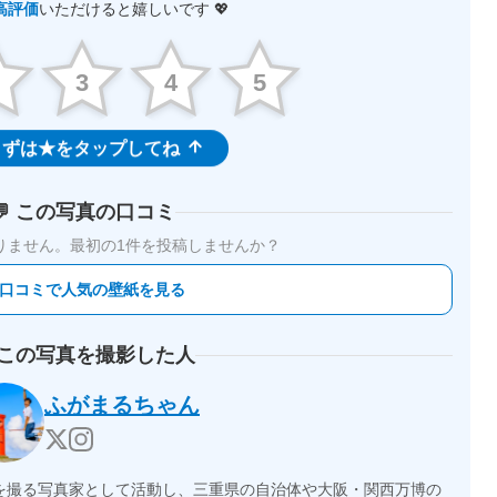
高評価
いただけると嬉しいです 💖
2
3
4
5
ずは★をタップしてね
💬 この写真の口コミ
りません。
最初の1件を投稿しませんか？
 口コミで人気の壁紙を見る
 この写真を撮影した人
ふがまるちゃん
を撮る写真家として活動し、三重県の自治体や大阪・関西万博の