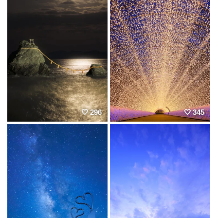
296
345