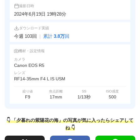
撮影日時
2024年6月19日 19時28分
ダウンロード実績
今週 103回
|
累計
3.8万
回
機材・設定情報
カメラ
Canon EOS R5
レンズ
RF14-35mm F4 L IS USM
絞り値
焦点距離
SS
ISO感度
F9
17mm
1/13秒
500
👇 「夕暮れの紫陽花の海」の写真が気に入ったらシェアして
ね 👇