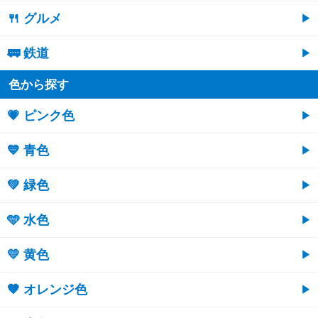
🍴 グルメ
🚃 鉄道
色から探す
💗 ピンク色
💙 青色
💚 緑色
🩵 水色
💛 黄色
🧡 オレンジ色