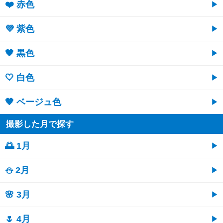
❤️ 赤色
💜 紫色
🖤 黒色
🤍 白色
🤎 ベージュ色
撮影した月で探す
🌅 1月
⛄ 2月
🌸 3月
🌷 4月