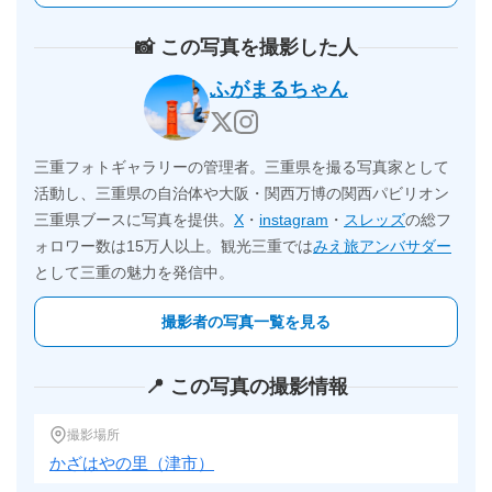
📸 この写真を撮影した人
ふがまるちゃん
三重フォトギャラリーの管理者。三重県を撮る写真家として
活動し、三重県の自治体や大阪・関西万博の関西パビリオン
三重県ブースに写真を提供。
X
・
instagram
・
スレッズ
の総フ
ォロワー数は15万人以上。観光三重では
みえ旅アンバサダー
として三重の魅力を発信中。
撮影者の写真一覧を見る
📍 この写真の撮影情報
撮影場所
かざはやの里（津市）