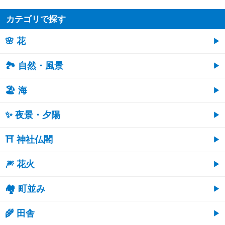
カテゴリで探す
🌸 花
🏞️ 自然・風景
🏖 海
✨ 夜景・夕陽
⛩ 神社仏閣
🎆 花火
🏘 町並み
🌾 田舎