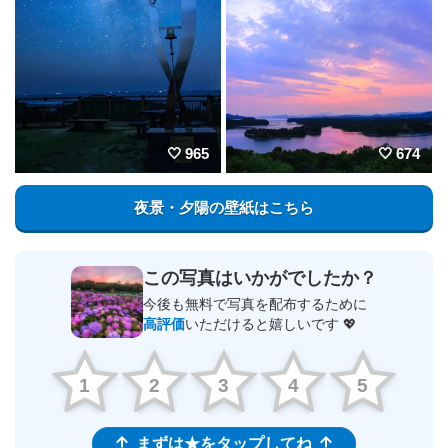
965
674
夜景・夕陽の壁紙はこちら
この写真はいかがでしたか？
今後も無料で写真を配布するために
高評価
いただけると嬉しいです 💖
1
2
3
4
5
まずは★をタップしてね