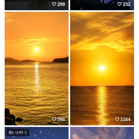
299
232
765
1164
願いが叶う