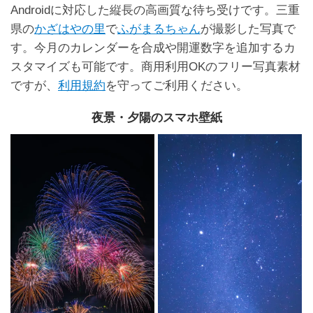
Androidに対応した縦長の高画質な待ち受けです。三重
県の
かざはやの里
で
ふがまるちゃん
が撮影した写真で
す。今月のカレンダーを合成や開運数字を追加するカ
スタマイズも可能です。商用利用OKのフリー写真素材
ですが、
利用規約
を守ってご利用ください。
夜景・夕陽のスマホ壁紙