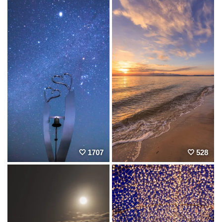
1707
528