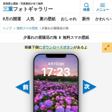
高画質な壁紙・写真素材が全て無料
三重
フォトギャラリー
検索
メニュー
8月の開運
人気
夏の壁紙
おしゃれ
新作
かわいい
トップ
›
無料スマホ壁紙
›
夕暮れの紫陽花の海
夕暮れの紫陽花の海 📱 無料スマホ壁紙
画像下側に
ダウンロードボタン
があるよ
8月7日(金)
17:23