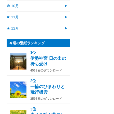
🎃 10月
🍁 11月
🎄 12月
今週の壁紙ランキング
1位
伊勢神宮 日の出の
待ち受け
4538回のダウンロード
2位
一輪のひまわりと
飛行機雲
3593回のダウンロード
3位