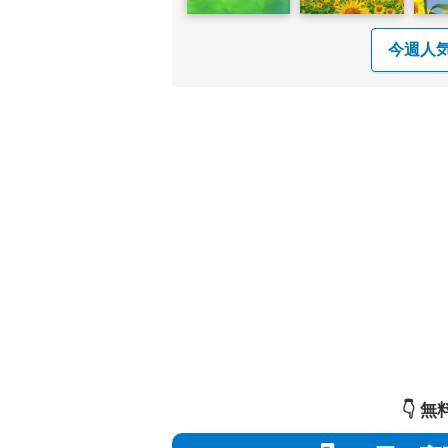
今週人
👇️