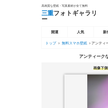
高画質な壁紙・写真素材が全て無料
三重
フォトギャラリ
ー
開運
人気
新
トップ
›
無料スマホ壁紙
›
アンティ
アンティークな
画像下側