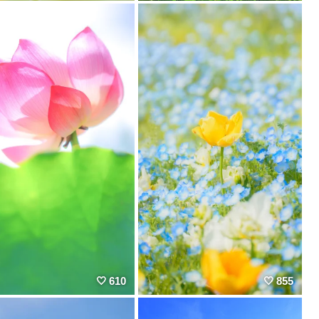
610
855