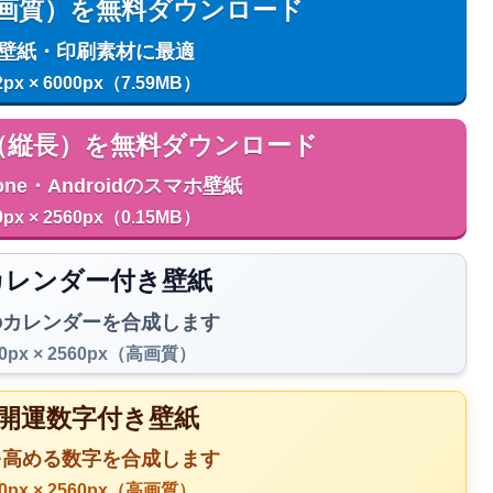
用（高画質）を無料ダウンロード
C壁紙・印刷素材に最適
2px × 6000px（7.59MB）
用（縦長）を無料ダウンロード
one・Androidのスマホ壁紙
0px × 2560px（0.15MB）
️ カレンダー付き壁紙
のカレンダーを合成します
40px × 2560px（高画質）
 開運数字付き壁紙
を高める数字を合成します
40px × 2560px（高画質）