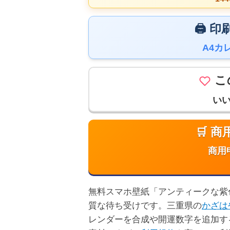
🖨️
A4カ
こ
い
🛒 
商用
無料スマホ壁紙「アンティークな紫色の
質な待ち受けです。三重県の
かざは
レンダーを合成や開運数字を追加す