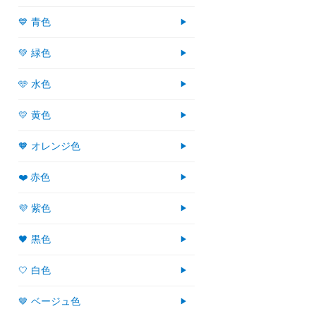
💙 青色
💚 緑色
🩵 水色
💛 黄色
🧡 オレンジ色
❤️ 赤色
💜 紫色
🖤 黒色
🤍 白色
🤎 ベージュ色