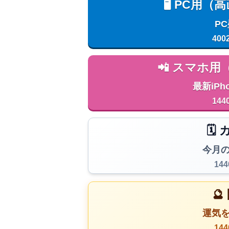
🖥️ PC
P
400
📲 スマホ
最新iPh
144
🗓
今月
14

運気
14