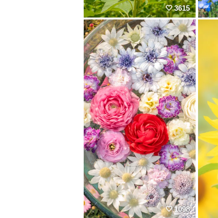
3615
1098