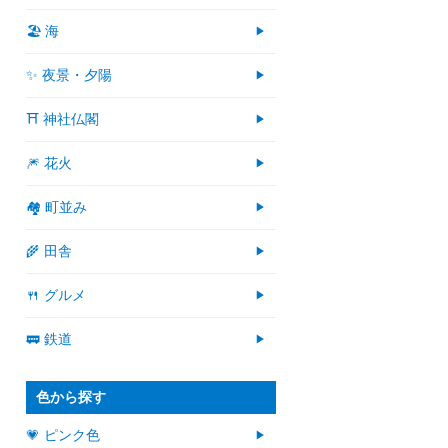
🏖 海
✨ 夜景・夕陽
⛩ 神社仏閣
🎆 花火
🏘 町並み
🌾 田舎
🍴 グルメ
🚃 鉄道
色から探す
💗 ピンク色