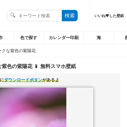
いいね💖した壁紙
作
色で探す
カレンダー印刷
海
ークな紫色の紫陽花
紫色の紫陽花 📱 無料スマホ壁紙
に
ダウンロードボタン
があるよ