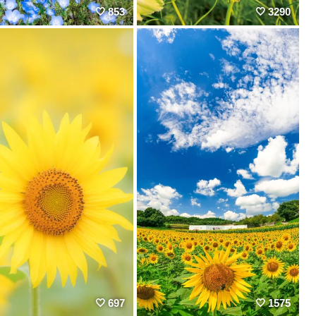
853
3290
697
1575