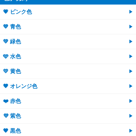
💗 ピンク色
💙 青色
💚 緑色
🩵 水色
💛 黄色
🧡 オレンジ色
❤️ 赤色
💜 紫色
🖤 黒色