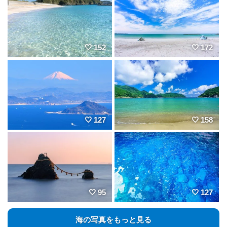
152
172
127
158
95
127
海の写真をもっと見る