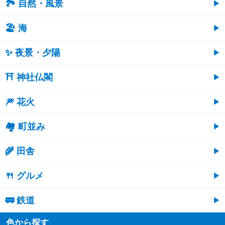
🏞️ 自然・風景
🏖 海
✨ 夜景・夕陽
⛩ 神社仏閣
🎆 花火
🏘 町並み
🌾 田舎
🍴 グルメ
🚃 鉄道
色から探す