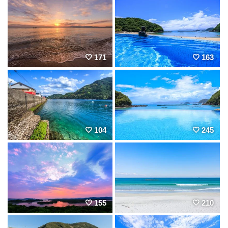
171
163
104
245
155
210