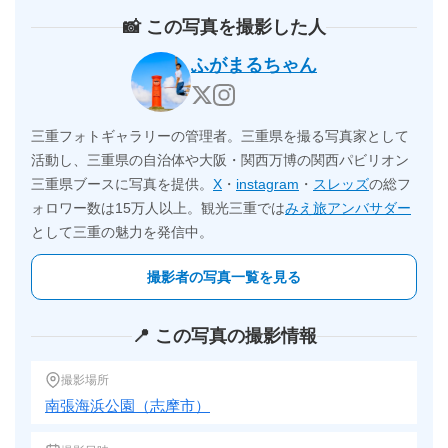
📸 この写真を撮影した人
ふがまるちゃん
三重フォトギャラリーの管理者。三重県を撮る写真家として
活動し、三重県の自治体や大阪・関西万博の関西パビリオン
三重県ブースに写真を提供。
X
・
instagram
・
スレッズ
の総フ
ォロワー数は15万人以上。観光三重では
みえ旅アンバサダー
として三重の魅力を発信中。
撮影者の写真一覧を見る
📍 この写真の撮影情報
撮影場所
南張海浜公園（志摩市）