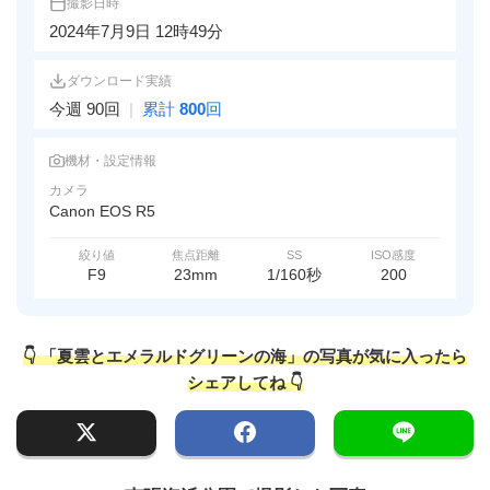
撮影日時
2024年7月9日 12時49分
ダウンロード実績
今週 90回
|
累計
800
回
機材・設定情報
カメラ
Canon EOS R5
絞り値
焦点距離
SS
ISO感度
F9
23mm
1/160秒
200
👇 「夏雲とエメラルドグリーンの海」の写真が気に入ったら
シェアしてね 👇