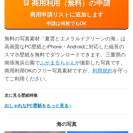
🛒 商用利用（無料）の申請
商用申請リストに追加します
申請は何枚でもOK
無料の写真素材「夏雲とエメラルドグリーンの海」は
高画質なPC壁紙とiPhone・Androidに対応した縦長の
スマホ壁紙を無料でダウンロードできます。三重県の
南張海浜公園で
ふがまるちゃん
が撮影した写真です。
商用利用OKのフリー写真素材ですが、
利用規約
を守っ
てご利用ください。
次に見る壁紙特集
おしゃれなPC壁紙をもっと見る
海の写真