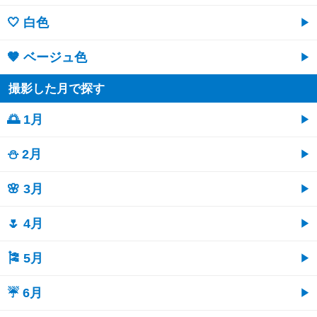
🤍 白色
🤎 ベージュ色
撮影した月で探す
🌅 1月
⛄ 2月
🌸 3月
🌷 4月
🎏 5月
☔ 6月