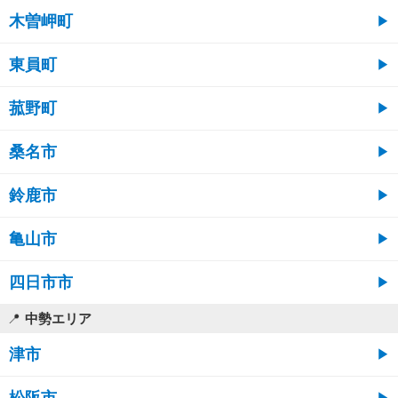
木曽岬町
東員町
菰野町
桑名市
鈴鹿市
亀山市
四日市市
中勢エリア
津市