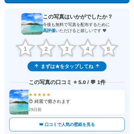
この写真はいかがでしたか？
今後も無料で写真を配布するために
高評価
いただけると嬉しいです 💖
1
2
3
4
5
まずは★をタップしてね
この写真の口コミ ⭐️ 5.0 / 💬 1件
★★★★★
😍 綺麗で癒されます
29日前
👑 口コミで人気の壁紙を見る