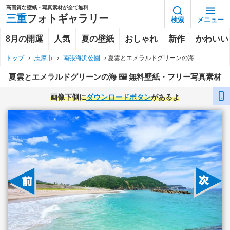
高画質な壁紙・写真素材が全て無料
三重
フォトギャラリー
検索
メニュー
8月の開運
人気
夏の壁紙
おしゃれ
新作
かわいい
トップ
›
志摩市
›
南張海浜公園
›
夏雲とエメラルドグリーンの海
夏雲とエメラルドグリーンの海 🖼️ 無料壁紙・フリー写真素材
画像下側に
ダウンロードボタン
があるよ