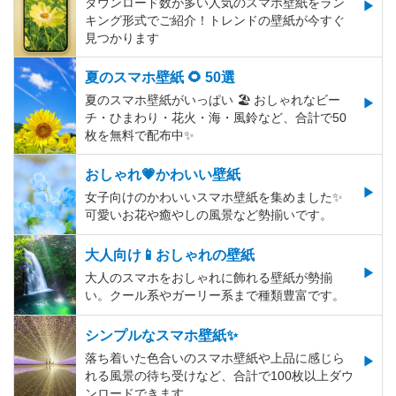
ダウンロード数が多い人気のスマホ壁紙をラン
キング形式でご紹介！トレンドの壁紙が今すぐ
見つかります
夏のスマホ壁紙 🌻 50選
夏のスマホ壁紙がいっぱい 🏖 おしゃれなビー
チ・ひまわり・花火・海・風鈴など、合計で50
枚を無料で配布中✨
おしゃれ💗かわいい壁紙
女子向けのかわいいスマホ壁紙を集めました✨
可愛いお花や癒やしの風景など勢揃いです。
大人向け📱おしゃれの壁紙
大人のスマホをおしゃれに飾れる壁紙が勢揃
い。クール系やガーリー系まで種類豊富です。
シンプルなスマホ壁紙✨
落ち着いた色合いのスマホ壁紙や上品に感じら
れる風景の待ち受けなど、合計で100枚以上ダウ
ンロードできます