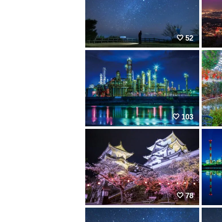
52
103
78