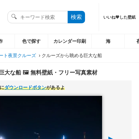
いいね💖した壁紙
作
色で探す
カレンダー印刷
海
ート夜景クルーズ
›
クルーズから眺める巨大な船
大な船 🖼️ 無料壁紙・フリー写真素材
に
ダウンロードボタン
があるよ