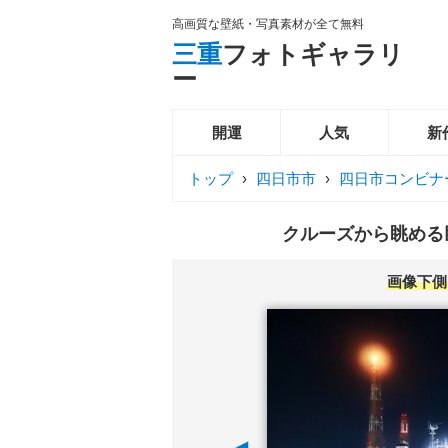
高画質な壁紙・写真素材が全て無料
三重
フォトギャラリ
ー
開運
人気
新
トップ
›
四日市市
›
四日市コンビナ
クルーズから眺める巨
画像下側