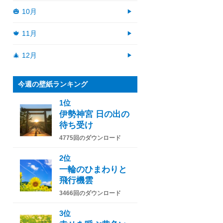
🎃 10月
🍁 11月
🎄 12月
今週の壁紙ランキング
1位
伊勢神宮 日の出の
待ち受け
4775回のダウンロード
2位
一輪のひまわりと
飛行機雲
3466回のダウンロード
3位