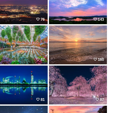
76
143
87
160
81
87