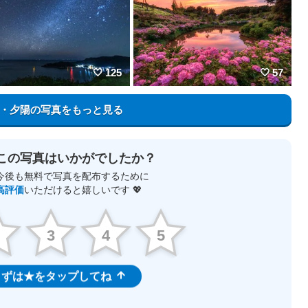
125
57
・夕陽の写真をもっと見る
この写真はいかがでしたか？
今後も無料で写真を配布するために
高評価
いただけると嬉しいです 💖
2
3
4
5
ずは★をタップしてね