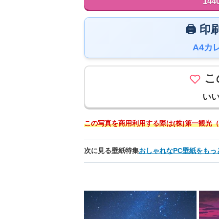
144
🖨️
A4カ
こ
い
この写真を商用利用する際は(株)第一観光（
次に見る壁紙特集
おしゃれなPC壁紙をもっ