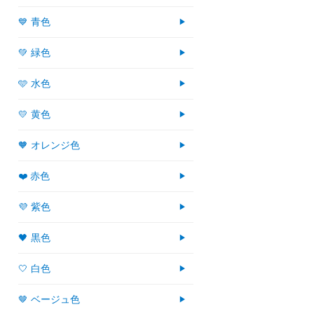
💙 青色
💚 緑色
🩵 水色
💛 黄色
🧡 オレンジ色
❤️ 赤色
💜 紫色
🖤 黒色
🤍 白色
🤎 ベージュ色