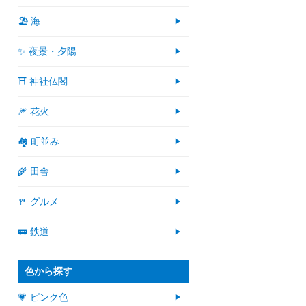
🏖 海
✨ 夜景・夕陽
⛩ 神社仏閣
🎆 花火
🏘 町並み
🌾 田舎
🍴 グルメ
🚃 鉄道
色から探す
💗 ピンク色