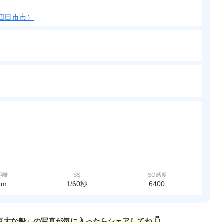
四日市市）
距離
SS
ISO感度
mm
1/60秒
6400
る巨大な船」の写真が気に入ったらシェアしてね 👇