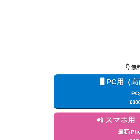
👇️
🖥️ PC
P
600
📲 スマホ
最新iPh