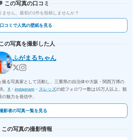
💬 この写真の口コミ
りません。
最初の1件を投稿しませんか？
 口コミで人気の壁紙を見る
 この写真を撮影した人
ふがまるちゃん
を撮る写真家として活動し、三重県の自治体や大阪・関西万博の
供。
X
・
instagram
・
スレッズ
の総フォロワー数は15万人以上。観
重の魅力を発信中。
撮影者の写真一覧を見る
 この写真の撮影情報