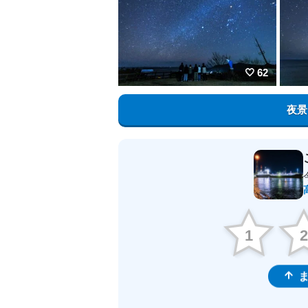
62
夜景
1
ま