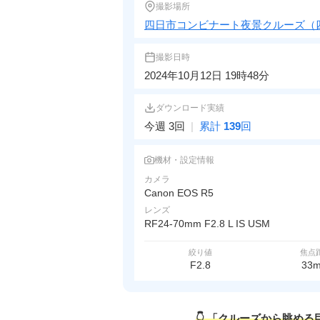
撮影場所
四日市コンビナート夜景クルーズ（
撮影日時
2024年10月12日 19時48分
ダウンロード実績
今週 3回
|
累計
139
回
機材・設定情報
カメラ
Canon EOS R5
レンズ
RF24-70mm F2.8 L IS USM
絞り値
焦点
F2.8
33
👇 「クルーズから眺め