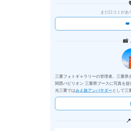
まだ口コミがあ


三重フォトギャラリーの管理者。三重県
関西パビリオン 三重県ブースに写真を提
光三重では
みえ旅アンバサダー
として三
