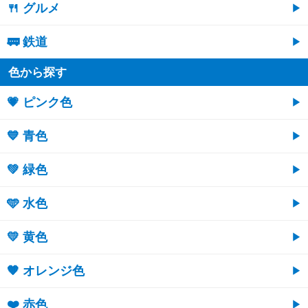
🍴 グルメ
🚃 鉄道
色から探す
💗 ピンク色
💙 青色
💚 緑色
🩵 水色
💛 黄色
🧡 オレンジ色
❤️ 赤色