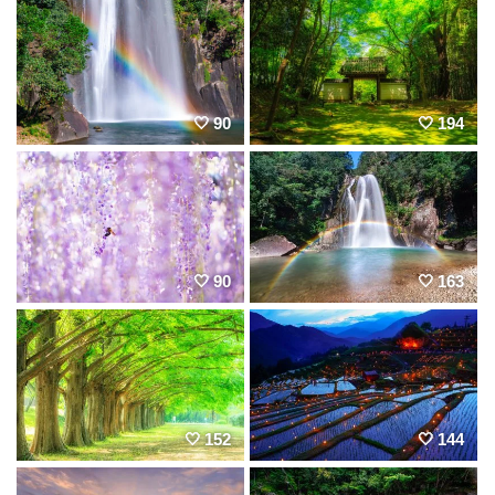
90
194
90
163
152
144