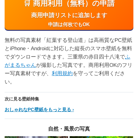
🛒 商用利用（無料）の申請
商用申請リストに追加します
申請は何枚でもOK
無料の写真素材「紅葉する登山道」は高画質なPC壁紙
とiPhone・Androidに対応した縦長のスマホ壁紙を無料
でダウンロードできます。三重県の赤目四十八滝で
ふ
がまるちゃん
が撮影した写真です。商用利用OKのフリ
ー写真素材ですが、
利用規約
を守ってご利用くださ
い。
次に見る壁紙特集
おしゃれなPC壁紙をもっと見る
自然・風景の写真