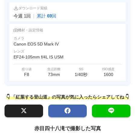
ダウンロード実績
今週 1回
|
累計
69
回
機材・設定情報
カメラ
Canon EOS 5D Mark IV
レンズ
EF24-105mm f/4L IS USM
絞り値
焦点距離
SS
ISO感度
F8
73mm
1/40秒
1600
👇 「紅葉する登山道」の写真が気に入ったらシェアしてね 👇
赤目四十八滝で撮影した写真