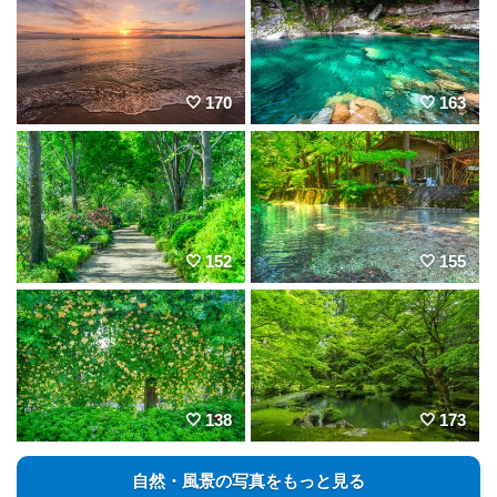
170
163
152
155
138
173
自然・風景の写真をもっと見る