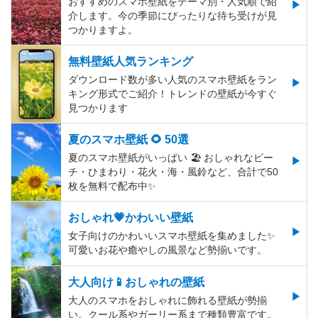
おすすめのスマホ壁紙をテーマ別・人気順で紹
介します。今の季節にぴったりな待ち受けが見
つかりますよ。
無料壁紙人気ランキング
ダウンロード数が多い人気のスマホ壁紙をラン
キング形式でご紹介！トレンドの壁紙が今すぐ
見つかります
夏のスマホ壁紙 🌻 50選
夏のスマホ壁紙がいっぱい 🏖 おしゃれなビー
チ・ひまわり・花火・海・風鈴など、合計で50
枚を無料で配布中✨
おしゃれ💗かわいい壁紙
女子向けのかわいいスマホ壁紙を集めました✨
可愛いお花や癒やしの風景など勢揃いです。
大人向け📱おしゃれの壁紙
大人のスマホをおしゃれに飾れる壁紙が勢揃
い。クール系やガーリー系まで種類豊富です。