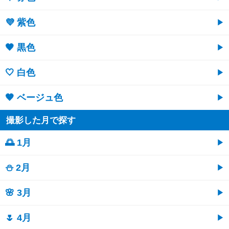
💜 紫色
🖤 黒色
🤍 白色
🤎 ベージュ色
撮影した月で探す
🌅 1月
⛄ 2月
🌸 3月
🌷 4月