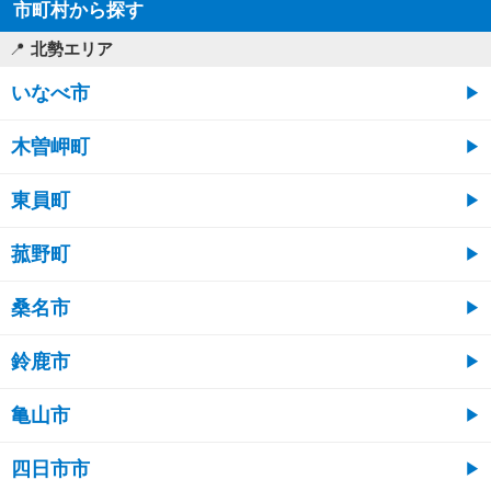
市町村から探す
北勢エリア
いなべ市
木曽岬町
東員町
菰野町
桑名市
鈴鹿市
亀山市
四日市市