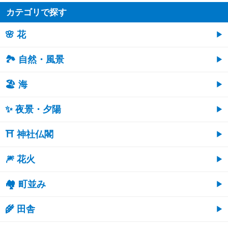
カテゴリで探す
🌸 花
🏞️ 自然・風景
🏖 海
✨ 夜景・夕陽
⛩ 神社仏閣
🎆 花火
🏘 町並み
🌾 田舎