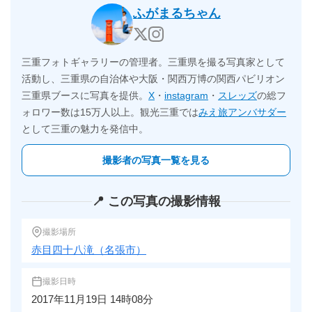
ふがまるちゃん
三重フォトギャラリーの管理者。三重県を撮る写真家として
活動し、三重県の自治体や大阪・関西万博の関西パビリオン
三重県ブースに写真を提供。
X
・
instagram
・
スレッズ
の総フ
ォロワー数は15万人以上。観光三重では
みえ旅アンバサダー
として三重の魅力を発信中。
撮影者の写真一覧を見る
📍 この写真の撮影情報
撮影場所
赤目四十八滝（名張市）
撮影日時
2017年11月19日 14時08分