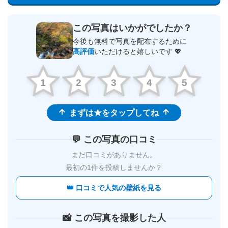
この写真はいかがでしたか？
今後も無料で写真を配布するために
高評価
いただけると嬉しいです 💖
1
2
3
4
5
まずは★をタップしてね
💬 この写真の口コミ
まだ口コミがありません。
最初の1件を投稿しませんか？
👑 口コミで人気の壁紙を見る
📸 この写真を撮影した人