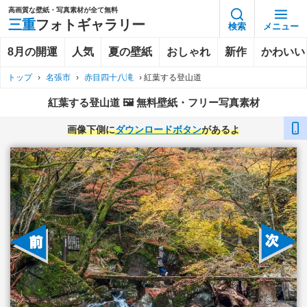
高画質な壁紙・写真素材が全て無料
三重
フォトギャラリー
検索
メニュー
8月の開運
人気
夏の壁紙
おしゃれ
新作
かわいい
トップ
›
名張市
›
赤目四十八滝
›
紅葉する登山道
紅葉する登山道 🖼️ 無料壁紙・フリー写真素材
画像下側に
ダウンロードボタン
があるよ