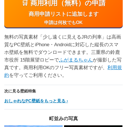
🛒 商用利用（無料）の申請
商用申請リストに追加します
申請は何枚でもOK
無料の写真素材「少し遠くに見えるJRの列車」は高画
質なPC壁紙とiPhone・Androidに対応した縦長のスマ
ホ壁紙を無料でダウンロードできます。三重県の鈴鹿
市役所 15階展望ロビーで
ふがまるちゃん
が撮影した写
真です。商用利用OKのフリー写真素材ですが、
利用規
約
を守ってご利用ください。
次に見る壁紙特集
おしゃれなPC壁紙をもっと見る
町並みの写真