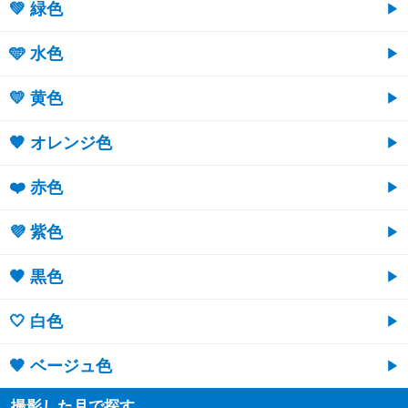
💚 緑色
🩵 水色
💛 黄色
🧡 オレンジ色
❤️ 赤色
💜 紫色
🖤 黒色
🤍 白色
🤎 ベージュ色
撮影した月で探す