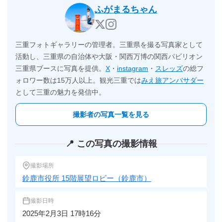
ふがまるちゃん
三重フォトギャラリーの管理者。三重県を撮る写真家として
活動し、三重県の自治体や大阪・関西万博の関西パビリオン
三重県ブースに写真を提供。
X
・
instagram
・
スレッズ
の総フ
ォロワー数は15万人以上。観光三重では
みえ旅アンバサダー
として三重の魅力を発信中。
撮影者の写真一覧を見る
📍 この写真の撮影情報
撮影場所
鈴鹿市役所 15階展望ロビー（鈴鹿市）
撮影日時
2025年2月3日 17時16分