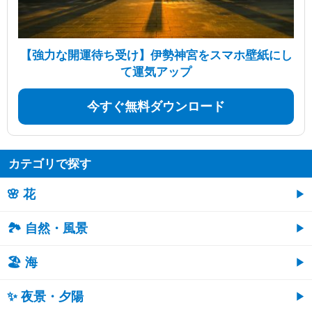
【強力な開運待ち受け】伊勢神宮をスマホ壁紙にし
て運気アップ
今すぐ無料ダウンロード
カテゴリで探す
🌸 花
🏞️ 自然・風景
🏖 海
✨ 夜景・夕陽