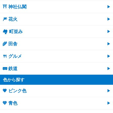
⛩ 神社仏閣
🎆 花火
🏘 町並み
🌾 田舎
🍴 グルメ
🚃 鉄道
色から探す
💗 ピンク色
💙 青色