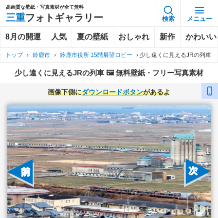
高画質な壁紙・写真素材が全て無料
三重
フォトギャラリー
検索
メニュー
8月の開運
人気
夏の壁紙
おしゃれ
新作
かわいい
トップ
›
鈴鹿市
›
鈴鹿市役所 15階展望ロビー
›
少し遠くに見えるJRの列車
少し遠くに見えるJRの列車 🖼️ 無料壁紙・フリー写真素材
画像下側に
ダウンロードボタン
があるよ