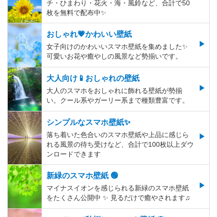
チ・ひまわり・花火・海・風鈴など、合計で50
枚を無料で配布中✨
おしゃれ💗かわいい壁紙
女子向けのかわいいスマホ壁紙を集めました✨
可愛いお花や癒やしの風景など勢揃いです。
大人向け📱おしゃれの壁紙
大人のスマホをおしゃれに飾れる壁紙が勢揃
い。クール系やガーリー系まで種類豊富です。
シンプルなスマホ壁紙✨
落ち着いた色合いのスマホ壁紙や上品に感じら
れる風景の待ち受けなど、合計で100枚以上ダウ
ンロードできます
新緑のスマホ壁紙 🟢
マイナスイオンを感じられる新緑のスマホ壁紙
をたくさん公開中 ✨ 見るだけで癒やされます♫