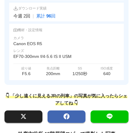
ダウンロード実績
今週 2回
|
累計
96
回
機材・設定情報
カメラ
Canon EOS R5
レンズ
EF70-300mm f/4-5.6 IS II USM
絞り値
焦点距離
SS
ISO感度
F5.6
200mm
1/250秒
640
👇 「少し遠くに見えるJRの列車」の写真が気に入ったらシェ
アしてね 👇