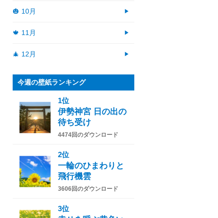
🎃 10月
🍁 11月
🎄 12月
今週の壁紙ランキング
1位
伊勢神宮 日の出の
待ち受け
4474回のダウンロード
2位
一輪のひまわりと
飛行機雲
3606回のダウンロード
3位