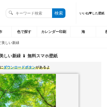
いいね💖した壁紙
作
色で探す
カレンダー印刷
海
ど美しい新緑
美しい新緑 📱 無料スマホ壁紙
に
ダウンロードボタン
があるよ