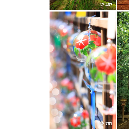
467
761