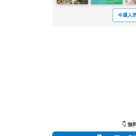
今週人
👇️