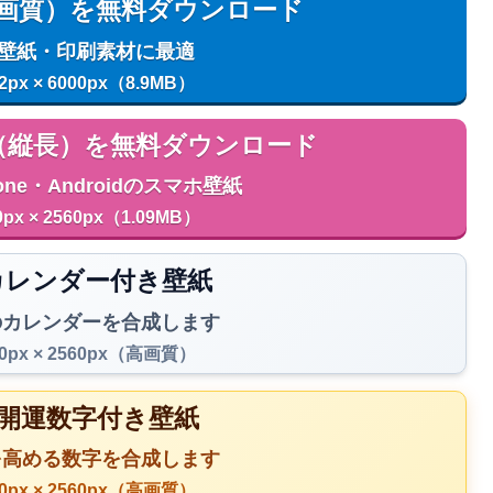
用（高画質）を無料ダウンロード
C壁紙・印刷素材に最適
2px × 6000px（8.9MB）
用（縦長）を無料ダウンロード
one・Androidのスマホ壁紙
0px × 2560px（1.09MB）
️ カレンダー付き壁紙
のカレンダーを合成します
40px × 2560px（高画質）
 開運数字付き壁紙
を高める数字を合成します
40px × 2560px（高画質）