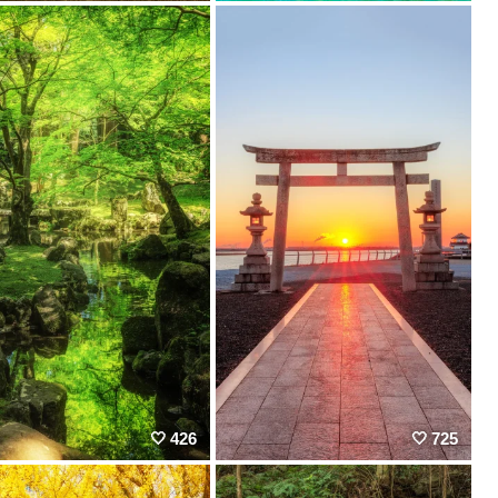
426
725