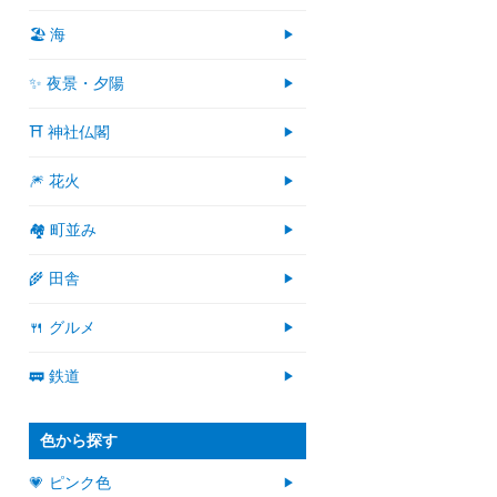
🏖 海
✨ 夜景・夕陽
⛩ 神社仏閣
🎆 花火
🏘 町並み
🌾 田舎
🍴 グルメ
🚃 鉄道
色から探す
💗 ピンク色