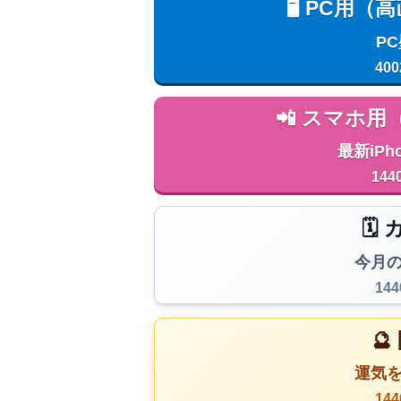
🖥️ PC
P
400
📲 スマホ
最新iPh
144
🗓
今月
14

運気
14