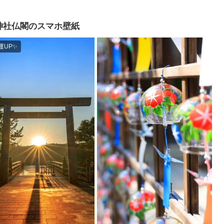
神社仏閣のスマホ壁紙
UP✨️