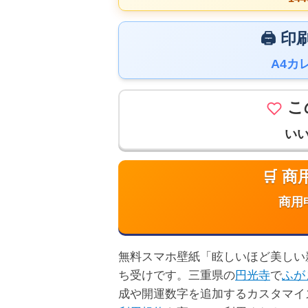
🖨️
A4カ
こ
い
🛒 
商用
無料スマホ壁紙「眩しいほど美しい新緑
ち受けです。三重県の
円光寺
で
ふが
成や開運数字を追加するカスタマイ