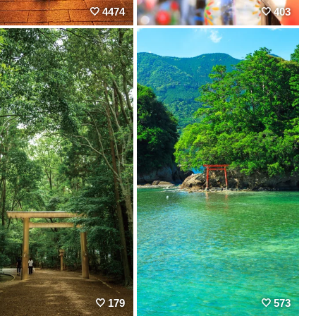
4474
403
179
573