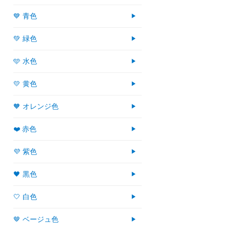
💙 青色
💚 緑色
🩵 水色
💛 黄色
🧡 オレンジ色
❤️ 赤色
💜 紫色
🖤 黒色
🤍 白色
🤎 ベージュ色