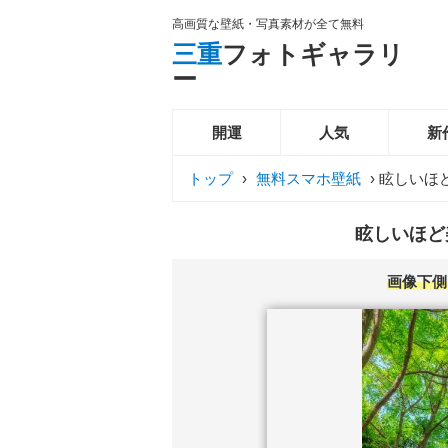
高画質な壁紙・写真素材が全て無料
三重
フォトギャラリ
ー
開運
人気
新
トップ
›
無料スマホ壁紙
›
眩しいほ
眩しいほど
画像下側