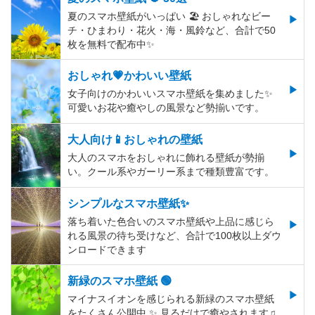
夏のスマホ壁紙がいっぱい 🏖 おしゃれなビー
チ・ひまわり・花火・海・風鈴など、合計で50
枚を無料で配布中✨
おしゃれ💗かわいい壁紙
女子向けのかわいいスマホ壁紙を集めました✨
可愛いお花や癒やしの風景など勢揃いです。
大人向け📱おしゃれの壁紙
大人のスマホをおしゃれに飾れる壁紙が勢揃
い。クール系やガーリー系まで種類豊富です。
シンプルなスマホ壁紙✨
落ち着いた色合いのスマホ壁紙や上品に感じら
れる風景の待ち受けなど、合計で100枚以上ダウ
ンロードできます
新緑のスマホ壁紙 🟢
マイナスイオンを感じられる新緑のスマホ壁紙
をたくさん公開中 ✨ 見るだけで癒やされます♫