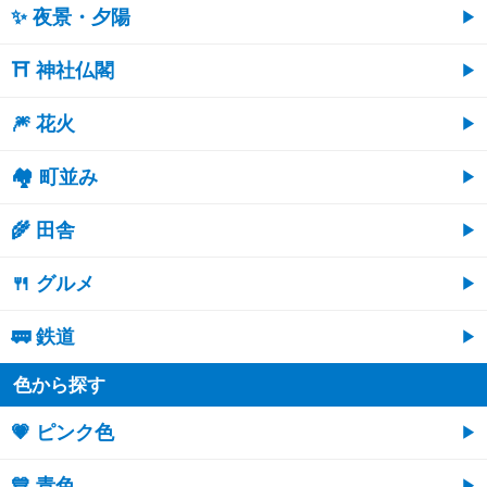
✨ 夜景・夕陽
⛩ 神社仏閣
🎆 花火
🏘 町並み
🌾 田舎
🍴 グルメ
🚃 鉄道
色から探す
💗 ピンク色
💙 青色