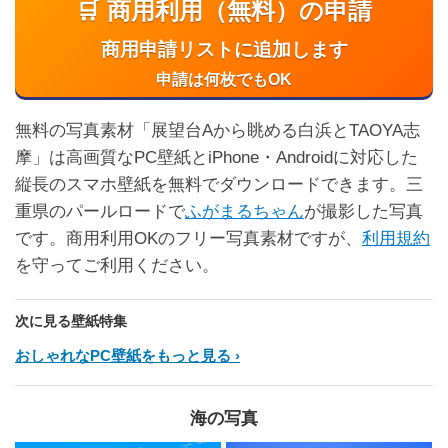
🛒 商用利用（無料）の申請
商用申請リストに追加します
申請は何枚でもOK
無料の写真素材「展望台Aから眺める白浜とTAOYA志
摩」は高画質なPC壁紙とiPhone・Androidに対応した
縦長のスマホ壁紙を無料でダウンロードできます。三
重県のパールロードで
ふがまるちゃん
が撮影した写真
です。商用利用OKのフリー写真素材ですが、
利用規約
を守ってご利用ください。
次に見る壁紙特集
おしゃれなPC壁紙をもっと見る
海の写真