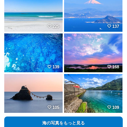
225
137
139
168
105
109
海の写真をもっと見る