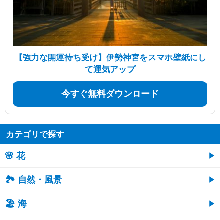
【強力な開運待ち受け】伊勢神宮をスマホ壁紙にし
て運気アップ
今すぐ無料ダウンロード
カテゴリで探す
🌸 花
🏞️ 自然・風景
🏖 海