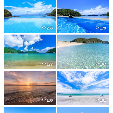
266
179
177
167
186
181