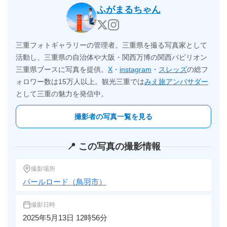
ふがまるちゃん
三重フォトギャラリーの管理者。三重県を撮る写真家として
活動し、三重県の自治体や大阪・関西万博の関西パビリオン
三重県ブースに写真を提供。
X
・
instagram
・
スレッズ
の総フ
ォロワー数は15万人以上。観光三重では
みえ旅アンバサダー
として三重の魅力を発信中。
撮影者の写真一覧を見る
📍 この写真の撮影情報
撮影場所
パールロード（鳥羽市）
撮影日時
2025年5月13日 12時56分