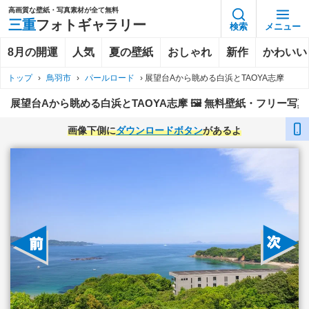
高画質な壁紙・写真素材が全て無料
三重
フォトギャラリー
検索
メニュー
8月の開運
人気
夏の壁紙
おしゃれ
新作
かわいい
トップ
›
鳥羽市
›
パールロード
›
展望台Aから眺める白浜とTAOYA志摩
展望台Aから眺める白浜とTAOYA志摩 🖼️ 無料壁紙・フリー写
画像下側に
ダウンロードボタン
があるよ