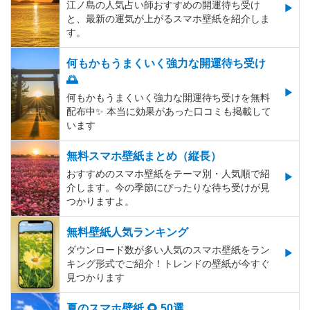
江ノ島の人気占い師おすすめの開運待ち受け
と、最新の運気が上がるスマホ壁紙を紹介しま
す。
何もかもうまくいく強力な開運待ち受け
🌅
何もかもうまくいく強力な開運待ち受けを無料
配布中✨️ 本当に効果があった口コミも掲載して
います
無料スマホ壁紙まとめ（縦長）
おすすめのスマホ壁紙をテーマ別・人気順で紹
介します。今の季節にぴったりな待ち受けが見
つかりますよ。
無料壁紙人気ランキング
ダウンロード数が多い人気のスマホ壁紙をラン
キング形式でご紹介！トレンドの壁紙が今すぐ
見つかります
夏のスマホ壁紙 🌻 50選