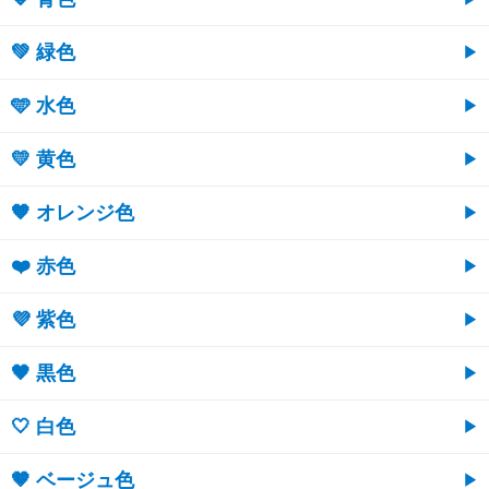
💚 緑色
🩵 水色
💛 黄色
🧡 オレンジ色
❤️ 赤色
💜 紫色
🖤 黒色
🤍 白色
🤎 ベージュ色