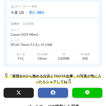
ダウンロード実績
今週 1回
|
累計
34
回
機材・設定情報
カメラ
Canon EOS R6m2
レンズ
RF24-70mm F2.8 L IS USM
絞り値
焦点距離
SS
ISO感度
F11
24mm
1/200秒
400
👇 「展望台Aから眺める白浜とTAOYA志摩」の写真が気に入
ったらシェアしてね 👇