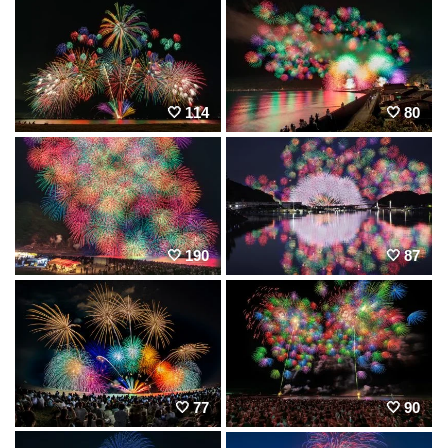
114
80
190
87
77
90