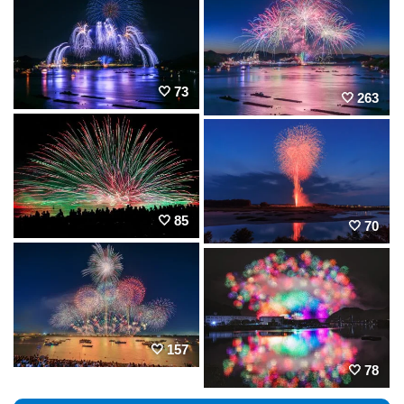
73
263
85
70
157
78