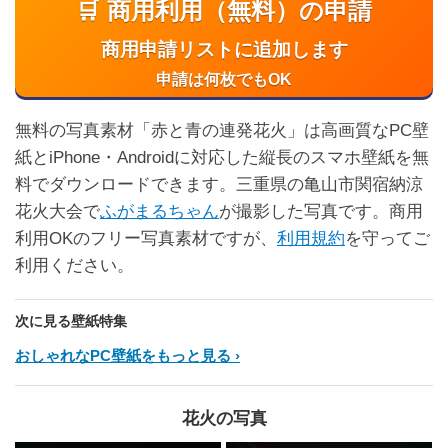
🛒 商用利用（無料）の申請
商用申請リストに追加します
申請は何枚でもOK
無料の写真素材「赤と青の連発花火」は高画質なPC壁
紙とiPhone・Androidに対応した縦長のスマホ壁紙を無
料でダウンロードできます。三重県の亀山市関宿納涼
花火大会で
ふがまるちゃん
が撮影した写真です。商用
利用OKのフリー写真素材ですが、
利用規約
を守ってご
利用ください。
次に見る壁紙特集
おしゃれなPC壁紙をもっと見る
花火の写真