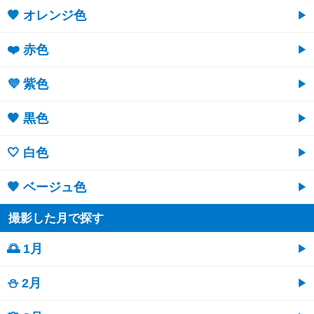
🧡 オレンジ色
❤️ 赤色
💜 紫色
🖤 黒色
🤍 白色
🤎 ベージュ色
撮影した月で探す
🌅 1月
⛄ 2月