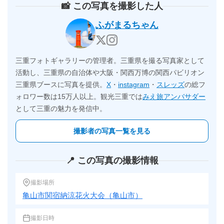
📸 この写真を撮影した人
ふがまるちゃん
三重フォトギャラリーの管理者。三重県を撮る写真家として
活動し、三重県の自治体や大阪・関西万博の関西パビリオン
三重県ブースに写真を提供。
X
・
instagram
・
スレッズ
の総フ
ォロワー数は15万人以上。観光三重では
みえ旅アンバサダー
として三重の魅力を発信中。
撮影者の写真一覧を見る
📍 この写真の撮影情報
撮影場所
亀山市関宿納涼花火大会（亀山市）
撮影日時