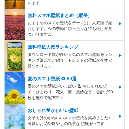
います
無料スマホ壁紙まとめ（縦長）
おすすめのスマホ壁紙をテーマ別・人気順で紹
介します。今の季節にぴったりな待ち受けが見
つかりますよ。
無料壁紙人気ランキング
ダウンロード数が多い人気のスマホ壁紙をラン
キング形式でご紹介！トレンドの壁紙が今すぐ
見つかります
夏のスマホ壁紙 🌻 50選
夏のスマホ壁紙がいっぱい 🏖 おしゃれなビー
チ・ひまわり・花火・海・風鈴など、合計で50
枚を無料で配布中✨
おしゃれ💗かわいい壁紙
女子向けのかわいいスマホ壁紙を集めました✨
可愛いお花や癒やしの風景など勢揃いです。