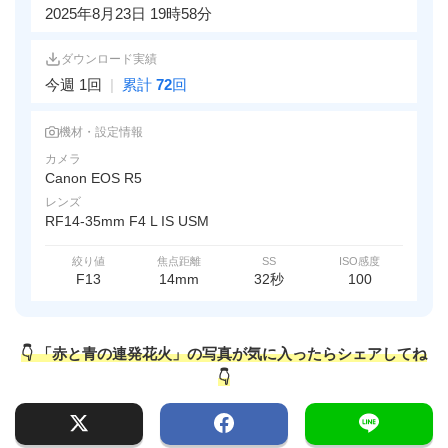
2025年8月23日 19時58分
ダウンロード実績
今週 1回
|
累計
72
回
機材・設定情報
カメラ
Canon EOS R5
レンズ
RF14-35mm F4 L IS USM
絞り値
焦点距離
SS
ISO感度
F13
14mm
32秒
100
👇 「赤と青の連発花火」の写真が気に入ったらシェアしてね
👇