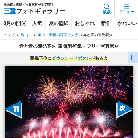
高画質な壁紙・写真素材が全て無料
三重
フォトギャラリー
検索
メニュー
8月の開運
人気
夏の壁紙
おしゃれ
新作
かわいい
トップ
›
亀山市
›
亀山市関宿納涼花火大会
›
赤と青の連発花火
赤と青の連発花火 🖼️ 無料壁紙・フリー写真素材
画像下側に
ダウンロードボタン
があるよ