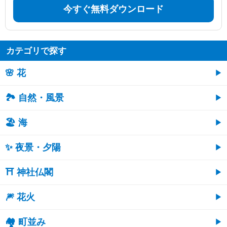
今すぐ無料ダウンロード
カテゴリで探す
🌸 花
🏞️ 自然・風景
🏖 海
✨ 夜景・夕陽
⛩ 神社仏閣
🎆 花火
🏘 町並み