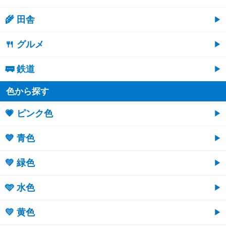
🌾 田舎
🍴 グルメ
🚃 鉄道
色から探す
💗 ピンク色
💙 青色
💚 緑色
🩵 水色
💛 黄色