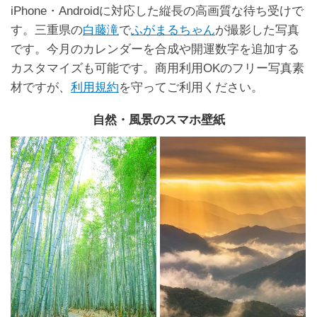
iPhone・Androidに対応した縦長の高画質な待ち受けで
す。三重県の
白藤滝
で
ふがまるちゃん
が撮影した写真
です。今月のカレンダーを合成や開運数字を追加する
カスタマイズも可能です。商用利用OKのフリー写真素
材ですが、
利用規約
を守ってご利用ください。
自然・風景のスマホ壁紙