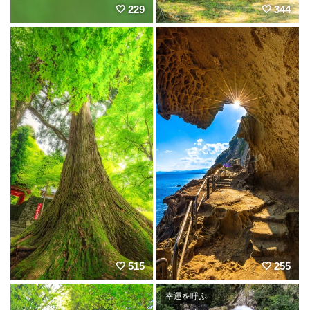
229
344
515
255
幸運を呼ぶ