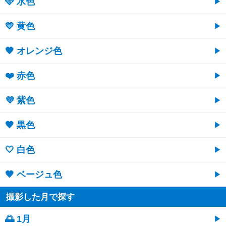
🩵 水色
💛 黄色
🧡 オレンジ色
❤️ 赤色
💜 紫色
🖤 黒色
🤍 白色
🤎 ベージュ色
撮影した月で探す
🌅 1月