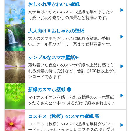
おしゃれ💗かわいい壁紙
女子向けのかわいいスマホ壁紙を集めました✨
可愛いお花や癒やしの風景など勢揃いです。
大人向け📱おしゃれの壁紙
大人のスマホをおしゃれに飾れる壁紙が勢揃
い。クール系やガーリー系まで種類豊富です。
シンプルなスマホ壁紙✨
落ち着いた色合いのスマホ壁紙や上品に感じら
れる風景の待ち受けなど、合計で100枚以上ダウ
ンロードできます
新緑のスマホ壁紙 🟢
マイナスイオンを感じられる新緑のスマホ壁紙
をたくさん公開中 ✨ 見るだけで癒やされます♫
コスモス（秋桜）のスマホ壁紙 🌸
コスモス（秋桜）のスマホ壁紙を無料ダウンロ
ード✨️ おしゃれ・かわいいコスモスの待ち受け