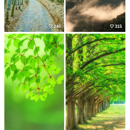
248
315