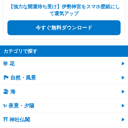
【強力な開運待ち受け】伊勢神宮をスマホ壁紙にし
て運気アップ
今すぐ無料ダウンロード
カテゴリで探す
🌸 花
🏞️ 自然・風景
🏖 海
✨ 夜景・夕陽
⛩ 神社仏閣