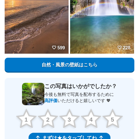
599
228
自然・風景の壁紙はこちら
この写真はいかがでしたか？
今後も無料で写真を配布するために
高評価
いただけると嬉しいです 💖
1
2
3
4
5
まずは★をタップしてね