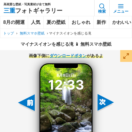
高画質な壁紙・写真素材が全て無料
三重
フォトギャラリー
検索
メニュー
8月の開運
人気
夏の壁紙
おしゃれ
新作
かわいい
トップ
›
無料スマホ壁紙
›
マイナスイオンを感じる滝
マイナスイオンを感じる滝 📱 無料スマホ壁紙
画像下側に
ダウンロードボタン
があるよ
8月9日(日)
12:33