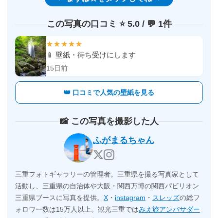
この写真の口コミ ⭐️ 5.0 / 💬 1件
★★★★★
📱 壁紙・待ち受けにします
15日前
👑 口コミで人気の壁紙を見る
📸 この写真を撮影した人
ふがまるちゃん
三重フォトギャラリーの管理者。三重県を撮る写真家として
活動し、三重県の自治体や大阪・関西万博の関西パビリオン
三重県ブースに写真を提供。
X
・
instagram
・
スレッズ
の総フ
ォロワー数は15万人以上。観光三重では
みえ旅アンバサダー