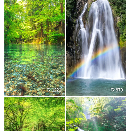
1221
970