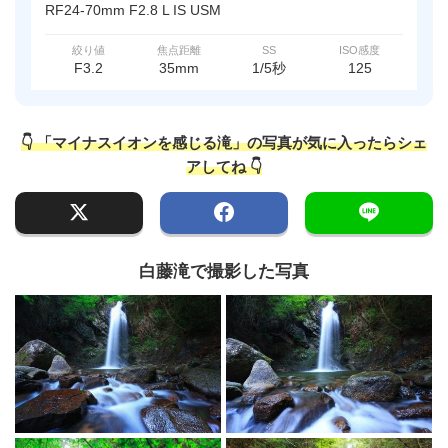
RF24-70mm F2.8 L IS USM
絞り値
焦点距離
SS
ISO感度
F3.2
35mm
1/5秒
125
👇 「マイナスイオンを感じる滝」の写真が気に入ったらシェ
アしてね 👇
白藤滝で撮影した写真