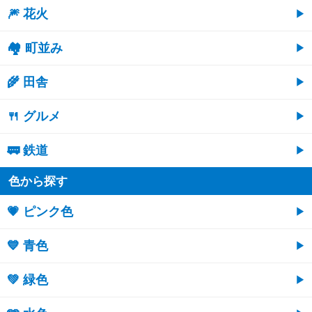
🎆 花火
🏘 町並み
🌾 田舎
🍴 グルメ
🚃 鉄道
色から探す
💗 ピンク色
💙 青色
💚 緑色