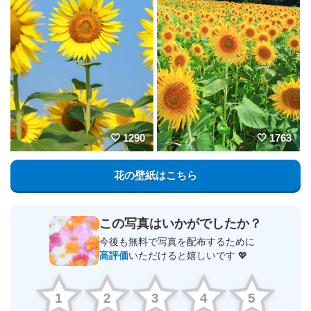
1290
1763
花の壁紙はこちら
この写真はいかがでしたか？
今後も無料で写真を配布するために
高評価
いただけると嬉しいです 💖
1
2
3
4
5