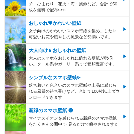
チ・ひまわり・花火・海・風鈴など、合計で50
枚を無料で配布中✨
おしゃれ💗かわいい壁紙
女子向けのかわいいスマホ壁紙を集めました✨
可愛いお花や癒やしの風景など勢揃いです。
大人向け📱おしゃれの壁紙
大人のスマホをおしゃれに飾れる壁紙が勢揃
い。クール系やガーリー系まで種類豊富です。
シンプルなスマホ壁紙✨
落ち着いた色合いのスマホ壁紙や上品に感じら
れる風景の待ち受けなど、合計で100枚以上ダウ
ンロードできます
新緑のスマホ壁紙 🟢
マイナスイオンを感じられる新緑のスマホ壁紙
をたくさん公開中 ✨ 見るだけで癒やされます♫