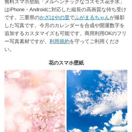
無料スマホ壁紙「メルヘンチックなコスモス花手水」
はiPhone・Androidに対応した縦長の高画質な待ち受け
です。三重県の
かざはやの里
で
ふがまるちゃん
が撮影
した写真です。今月のカレンダーを合成や開運数字を
追加するカスタマイズも可能です。商用利用OKのフリ
ー写真素材ですが、
利用規約
を守ってご利用くださ
い。
花のスマホ壁紙