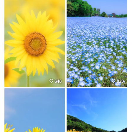
648
820