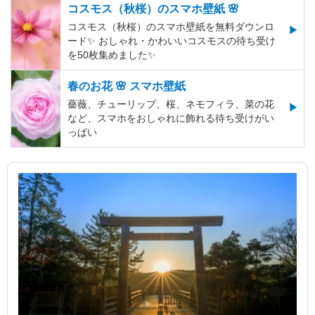
コスモス（秋桜）のスマホ壁紙 🌸
コスモス（秋桜）のスマホ壁紙を無料ダウンロ
ード✨️ おしゃれ・かわいいコスモスの待ち受け
を50枚集めました✨️
春のお花 🌸 スマホ壁紙
薔薇、チューリップ、桜、ネモフィラ、菜の花
など、スマホをおしゃれに飾れる待ち受けがい
っぱい