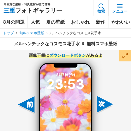
高画質な壁紙・写真素材が全て無料
三重
フォトギャラリー
検索
メニュー
8月の開運
人気
夏の壁紙
おしゃれ
新作
かわいい
トップ
›
無料スマホ壁紙
›
メルヘンチックなコスモス花手水
メルヘンチックなコスモス花手水 📱 無料スマホ壁紙
画像下側に
ダウンロードボタン
があるよ
8月7日(金)
23:53