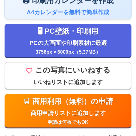
🖨️ 印刷用カレンダーを作成
A4カレンダーを無料で簡単作成
🖥️ PC壁紙・印刷用
PCの大画面や印刷素材に最適
3756px × 6000px（5.37MB）
この写真にいいねする
いいねリストに追加します
🛒 商用利用（無料）の申請
商用申請リストに追加します
申請は何枚でもOK