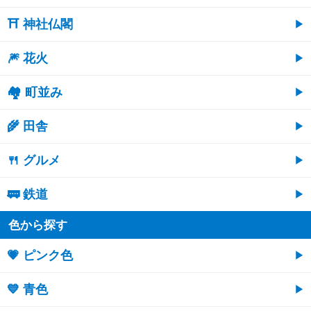
⛩ 神社仏閣
🎆 花火
🏘 町並み
🌾 田舎
🍴 グルメ
🚃 鉄道
色から探す
💗 ピンク色
💙 青色