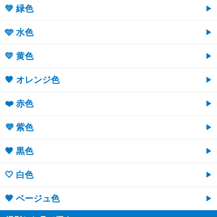
💚 緑色
🩵 水色
💛 黄色
🧡 オレンジ色
❤️ 赤色
💜 紫色
🖤 黒色
🤍 白色
🤎 ベージュ色