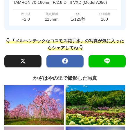
TAMRON 70-180mm F/2.8 Di III VXD (Model A056)
絞り値
焦点距離
SS
ISO感度
F2.8
113mm
1/125秒
160
👇 「メルヘンチックなコスモス花手水」の写真が気に入った
らシェアしてね 👇
かざはやの里で撮影した写真