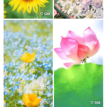
588
1102
757
558