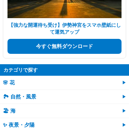
【強力な開運待ち受け】伊勢神宮をスマホ壁紙にし
て運気アップ
今すぐ無料ダウンロード
カテゴリで探す
🌸 花
🏞️ 自然・風景
🏖 海
✨ 夜景・夕陽