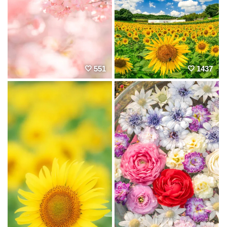
551
1437