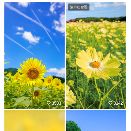
強力な金運
3533
3142