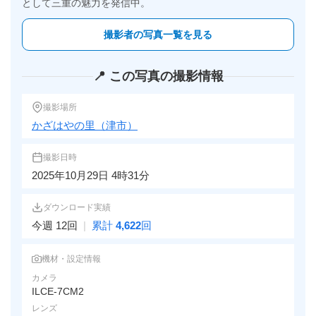
として三重の魅力を発信中。
撮影者の写真一覧を見る
📍 この写真の撮影情報
撮影場所
かざはやの里（津市）
撮影日時
2025年10月29日 4時31分
ダウンロード実績
今週 12回
|
累計
4,622
回
機材・設定情報
カメラ
ILCE-7CM2
レンズ