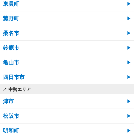
東員町
菰野町
桑名市
鈴鹿市
亀山市
四日市市
中勢エリア
津市
松阪市
明和町