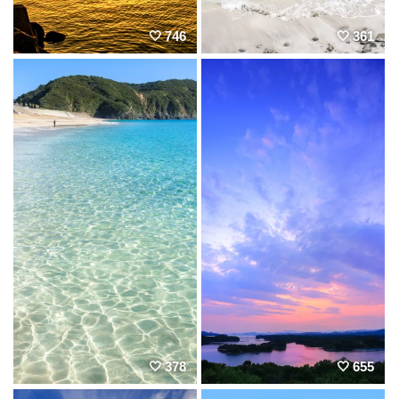
746
361
378
655