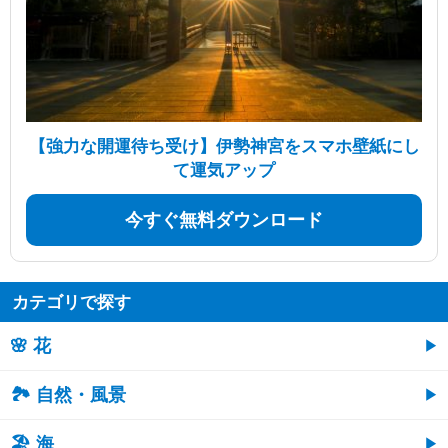
【強力な開運待ち受け】伊勢神宮をスマホ壁紙にし
て運気アップ
今すぐ無料ダウンロード
カテゴリで探す
🌸 花
🏞️ 自然・風景
🏖 海