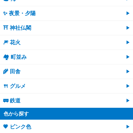
✨ 夜景・夕陽
⛩ 神社仏閣
🎆 花火
🏘 町並み
🌾 田舎
🍴 グルメ
🚃 鉄道
色から探す
💗 ピンク色