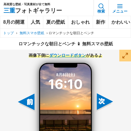
高画質な壁紙・写真素材が全て無料
三重
フォトギャラリー
検索
メニュー
8月の開運
人気
夏の壁紙
おしゃれ
新作
かわいい
トップ
›
無料スマホ壁紙
›
ロマンチックな朝日とベンチ
ロマンチックな朝日とベンチ 📱 無料スマホ壁紙
画像下側に
ダウンロードボタン
があるよ
8月8日(土)
16:10