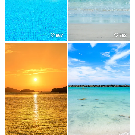
867
562