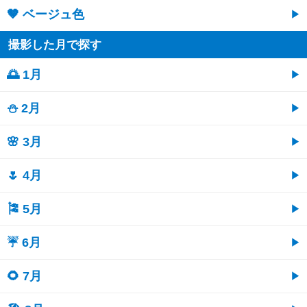
🤎 ベージュ色
撮影した月で探す
🌅 1月
⛄ 2月
🌸 3月
🌷 4月
🎏 5月
☔ 6月
🌻 7月