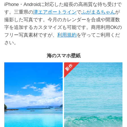
iPhone・Androidに対応した縦長の高画質な待ち受けで
す。三重県の
津エアポートライン
で
ふがまるちゃん
が
撮影した写真です。今月のカレンダーを合成や開運数
字を追加するカスタマイズも可能です。商用利用OKの
フリー写真素材ですが、
利用規約
を守ってご利用くだ
さい。
海のスマホ壁紙