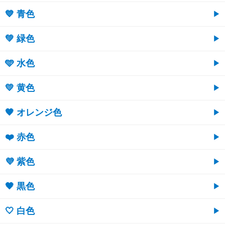
💙 青色
💚 緑色
🩵 水色
💛 黄色
🧡 オレンジ色
❤️ 赤色
💜 紫色
🖤 黒色
🤍 白色