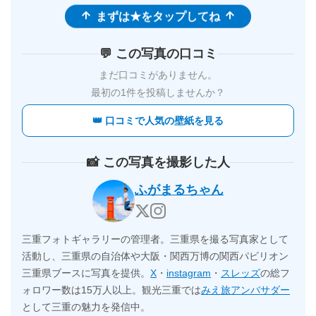
まずは★をタップしてね
💬 この写真の口コミ
まだ口コミがありません。
最初の1件を投稿しませんか？
👑 口コミで人気の壁紙を見る
📸 この写真を撮影した人
ふがまるちゃん
三重フォトギャラリーの管理者。三重県を撮る写真家として
活動し、三重県の自治体や大阪・関西万博の関西パビリオン
三重県ブースに写真を提供。
X
・
instagram
・
スレッズ
の総フ
ォロワー数は15万人以上。観光三重では
みえ旅アンバサダー
として三重の魅力を発信中。