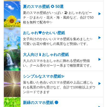
夏のスマホ壁紙 🌻 50選
夏のスマホ壁紙がいっぱい 🏖 おしゃれなビー
チ・ひまわり・花火・海・風鈴など、合計で50
枚を無料で配布中✨
おしゃれ💗かわいい壁紙
女子向けのかわいいスマホ壁紙を集めました✨
可愛いお花や癒やしの風景など勢揃いです。
大人向け📱おしゃれの壁紙
大人のスマホをおしゃれに飾れる壁紙が勢揃
い。クール系やガーリー系まで種類豊富です。
シンプルなスマホ壁紙✨
落ち着いた色合いのスマホ壁紙や上品に感じら
れる風景の待ち受けなど、合計で100枚以上ダウ
ンロードできます
新緑のスマホ壁紙 🟢