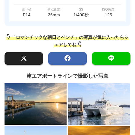
絞り値
焦点距離
SS
ISO感度
F14
26mm
1/400秒
125
👇 「ロマンチックな朝日とベンチ」の写真が気に入ったらシ
ェアしてね 👇
津エアポートラインで撮影した写真