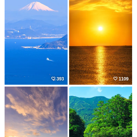
393
1109