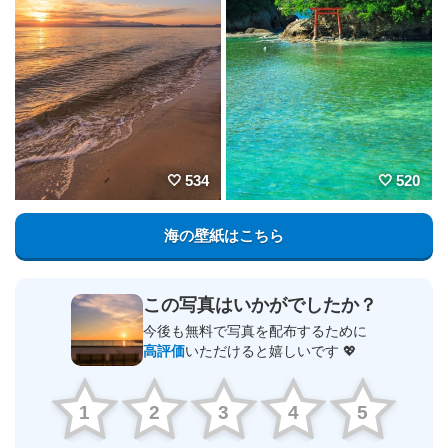
534
520
海の壁紙はこちら
この写真はいかがでしたか？
今後も無料で写真を配布するために
高評価
いただけると嬉しいです 💖
1
2
3
4
5