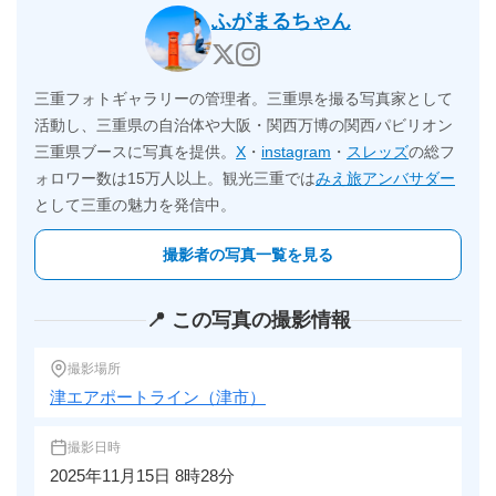
ふがまるちゃん
三重フォトギャラリーの管理者。三重県を撮る写真家として
活動し、三重県の自治体や大阪・関西万博の関西パビリオン
三重県ブースに写真を提供。
X
・
instagram
・
スレッズ
の総フ
ォロワー数は15万人以上。観光三重では
みえ旅アンバサダー
として三重の魅力を発信中。
撮影者の写真一覧を見る
📍 この写真の撮影情報
撮影場所
津エアポートライン（津市）
撮影日時
2025年11月15日 8時28分