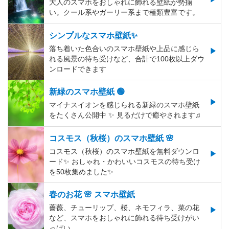
大人のスマホをおしゃれに飾れる壁紙が勢揃
い。クール系やガーリー系まで種類豊富です。
シンプルなスマホ壁紙✨
落ち着いた色合いのスマホ壁紙や上品に感じら
れる風景の待ち受けなど、合計で100枚以上ダウ
ンロードできます
新緑のスマホ壁紙 🟢
マイナスイオンを感じられる新緑のスマホ壁紙
をたくさん公開中 ✨ 見るだけで癒やされます♫
コスモス（秋桜）のスマホ壁紙 🌸
コスモス（秋桜）のスマホ壁紙を無料ダウンロ
ード✨️ おしゃれ・かわいいコスモスの待ち受け
を50枚集めました✨️
春のお花 🌸 スマホ壁紙
薔薇、チューリップ、桜、ネモフィラ、菜の花
など、スマホをおしゃれに飾れる待ち受けがい
っぱい