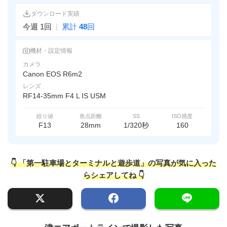
ダウンロード実績
今週 1回
|
累計
48
回
機材・設定情報
カメラ
Canon EOS R6m2
レンズ
RF14-35mm F4 L IS USM
絞り値
焦点距離
SS
ISO感度
F13
28mm
1/320秒
160
👇 「第一駐車場とターミナルと遊歩道」の写真が気に入った
らシェアしてね 👇