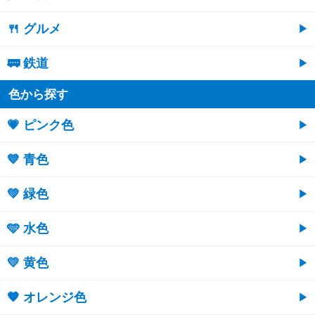
🍴 グルメ
🚃 鉄道
色から探す
💗 ピンク色
💙 青色
💚 緑色
🩵 水色
💛 黄色
🧡 オレンジ色