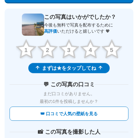
この写真はいかがでしたか？
今後も無料で写真を配布するために
高評価
いただけると嬉しいです 💖
1
2
3
4
5
まずは★をタップしてね
💬 この写真の口コミ
まだ口コミがありません。
最初の1件を投稿しませんか？
👑 口コミで人気の壁紙を見る
📸 この写真を撮影した人