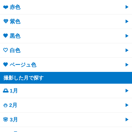
❤️ 赤色
💜 紫色
🖤 黒色
🤍 白色
🤎 ベージュ色
撮影した月で探す
🌅 1月
⛄ 2月
🌸 3月