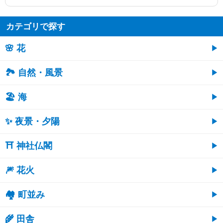
カテゴリで探す
🌸 花
🏞️ 自然・風景
🏖 海
✨ 夜景・夕陽
⛩ 神社仏閣
🎆 花火
🏘 町並み
🌾 田舎