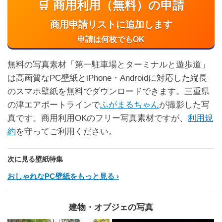
🛒 商用利用（無料）の申請
商用申請リストに追加します
申請は何枚でもOK
無料の写真素材「第一駐車場とターミナルと遊歩道」
は高画質なPC壁紙とiPhone・Androidに対応した縦長
のスマホ壁紙を無料でダウンロードできます。三重県
の津エアポートラインで
ふがまるちゃん
が撮影した写
真です。商用利用OKのフリー写真素材ですが、
利用規
約
を守ってご利用ください。
次に見る壁紙特集
おしゃれなPC壁紙をもっと見る
建物・オブジェの写真