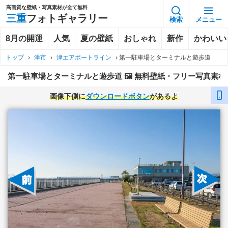
高画質な壁紙・写真素材が全て無料
三重
フォトギャラリー
検索
メニュー
8月の開運
人気
夏の壁紙
おしゃれ
新作
かわいい
トップ
›
津市
›
津エアポートライン
›
第一駐車場とターミナルと遊歩道
第一駐車場とターミナルと遊歩道 🖼️ 無料壁紙・フリー写真素材
画像下側に
ダウンロードボタン
があるよ