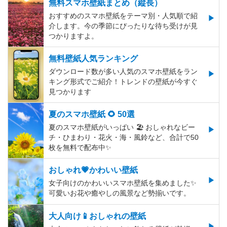
無料スマホ壁紙まとめ（縦長）
おすすめのスマホ壁紙をテーマ別・人気順で紹
介します。今の季節にぴったりな待ち受けが見
つかりますよ。
無料壁紙人気ランキング
ダウンロード数が多い人気のスマホ壁紙をラン
キング形式でご紹介！トレンドの壁紙が今すぐ
見つかります
夏のスマホ壁紙 🌻 50選
夏のスマホ壁紙がいっぱい 🏖 おしゃれなビー
チ・ひまわり・花火・海・風鈴など、合計で50
枚を無料で配布中✨
おしゃれ💗かわいい壁紙
女子向けのかわいいスマホ壁紙を集めました✨
可愛いお花や癒やしの風景など勢揃いです。
大人向け📱おしゃれの壁紙