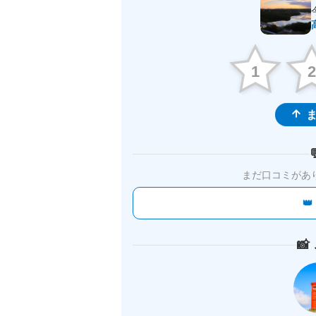
1
ま
まだ口コミがあ

