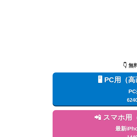
👇️
🖥️ PC
P
624
📲 スマホ
最新iPh