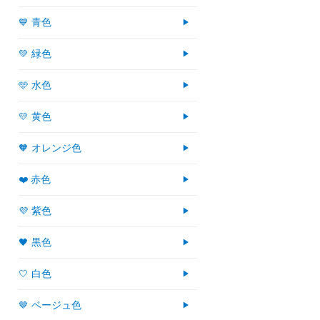
💙 青色
💚 緑色
🩵 水色
💛 黄色
🧡 オレンジ色
❤️ 赤色
💜 紫色
🖤 黒色
🤍 白色
🤎 ベージュ色