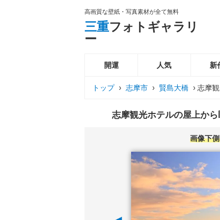
高画質な壁紙・写真素材が全て無料
三重
フォトギャラリ
ー
開運
人気
新
トップ
›
志摩市
›
賢島大橋
›
志摩観
志摩観光ホテルの屋上から眺
画像下側