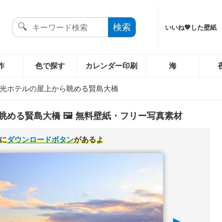
いいね💖した壁紙
作
色で探す
カレンダー印刷
海
光ホテルの屋上から眺める賢島大橋
める賢島大橋 🖼️ 無料壁紙・フリー写真素材
に
ダウンロードボタン
があるよ