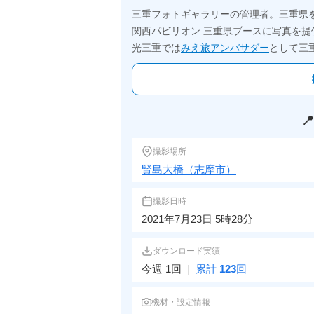
三重フォトギャラリーの管理者。三重県
関西パビリオン 三重県ブースに写真を提
光三重では
みえ旅アンバサダー
として三

撮影場所
賢島大橋（志摩市）
撮影日時
2021年7月23日 5時28分
ダウンロード実績
今週 1回
|
累計
123
回
機材・設定情報