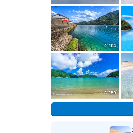
104
159