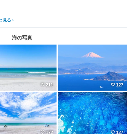
と見る
海の写真
211
127
172
127