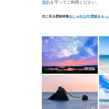
規約
を守ってご利用ください。
次に見る壁紙特集
おしゃれなPC壁紙をもっ
156
97