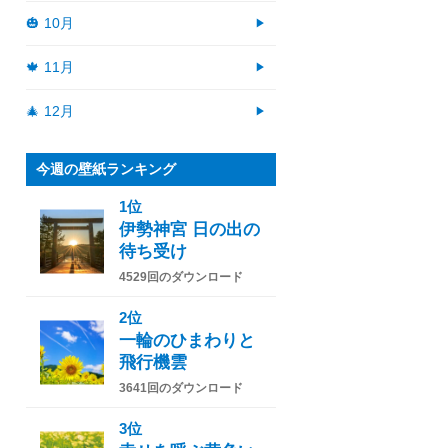
🎃 10月
🍁 11月
🎄 12月
今週の壁紙ランキング
1位
伊勢神宮 日の出の
待ち受け
4529回のダウンロード
2位
一輪のひまわりと
飛行機雲
3641回のダウンロード
3位