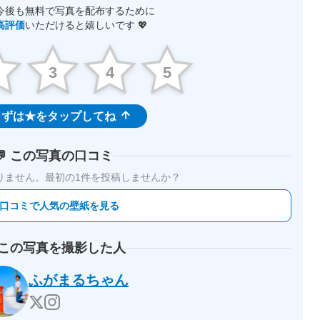
今後も無料で写真を配布するために
高評価
いただけると嬉しいです 💖
2
3
4
5
ずは★をタップしてね
💬 この写真の口コミ
りません。
最初の1件を投稿しませんか？
 口コミで人気の壁紙を見る
 この写真を撮影した人
ふがまるちゃん