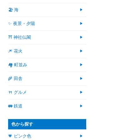
🏖 海
✨ 夜景・夕陽
⛩ 神社仏閣
🎆 花火
🏘 町並み
🌾 田舎
🍴 グルメ
🚃 鉄道
色から探す
💗 ピンク色