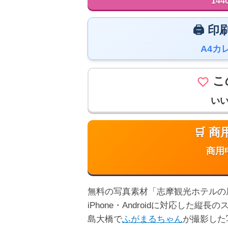
144
🖨️
A4カ
こ
い
🛒 
商用
無料の写真素材「志摩観光ホテルの
iPhone・Androidに対応し
島大橋で
ふがまるちゃん
が撮影した