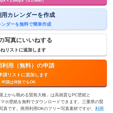
0px × 2560px（0.25MB）
 印刷用カレンダーを作成
レンダーを無料で簡単作成
の写真にいいねする
いねリストに追加します
商用利用（無料）の申請
申請リストに追加します
申請は何枚でもOK
屋上から眺める賢島大橋」は高画質なPC壁紙と
た縦長のスマホ壁紙を無料でダウンロードできます。三重県の賢
写真です。商用利用OKのフリー写真素材ですが、
利用