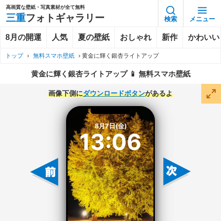
高画質な壁紙・写真素材が全て無料
三重
フォトギャラリー
検索
メニュー
8月の開運
人気
夏の壁紙
おしゃれ
新作
かわいい
トップ
›
無料スマホ壁紙
›
黄金に輝く銀杏ライトアップ
黄金に輝く銀杏ライトアップ 📱 無料スマホ壁紙
画像下側に
ダウンロードボタン
があるよ
8月7日(金)
13:06