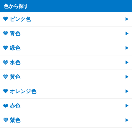
色から探す
💗 ピンク色
💙 青色
💚 緑色
🩵 水色
💛 黄色
🧡 オレンジ色
❤️ 赤色
💜 紫色