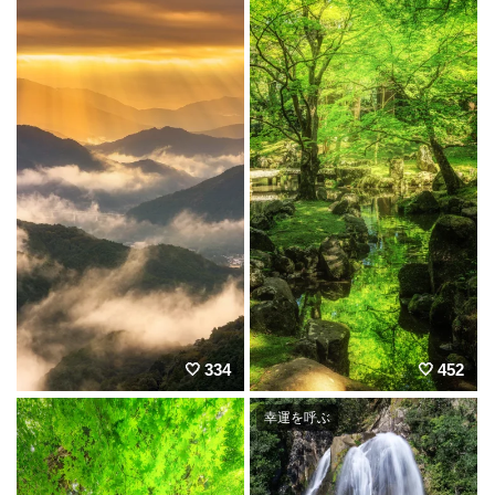
334
452
幸運を呼ぶ