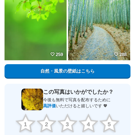
259
288
自然・風景の壁紙はこちら
この写真はいかがでしたか？
今後も無料で写真を配布するために
高評価
いただけると嬉しいです 💖
1
2
3
4
5