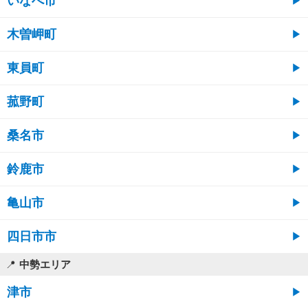
いなべ市
木曽岬町
東員町
菰野町
桑名市
鈴鹿市
亀山市
四日市市
中勢エリア
津市