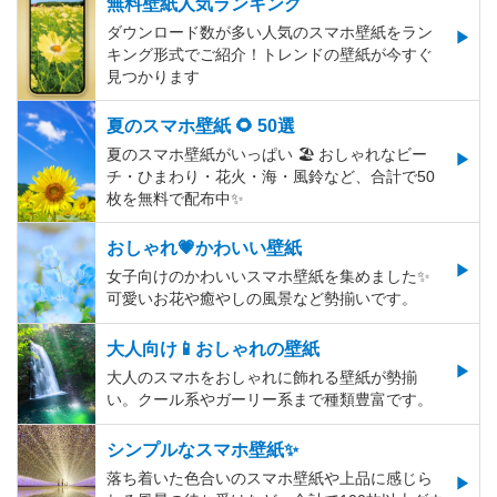
無料壁紙人気ランキング
ダウンロード数が多い人気のスマホ壁紙をラン
キング形式でご紹介！トレンドの壁紙が今すぐ
見つかります
夏のスマホ壁紙 🌻 50選
夏のスマホ壁紙がいっぱい 🏖 おしゃれなビー
チ・ひまわり・花火・海・風鈴など、合計で50
枚を無料で配布中✨
おしゃれ💗かわいい壁紙
女子向けのかわいいスマホ壁紙を集めました✨
可愛いお花や癒やしの風景など勢揃いです。
大人向け📱おしゃれの壁紙
大人のスマホをおしゃれに飾れる壁紙が勢揃
い。クール系やガーリー系まで種類豊富です。
シンプルなスマホ壁紙✨
落ち着いた色合いのスマホ壁紙や上品に感じら