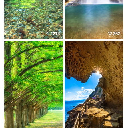
1218
252