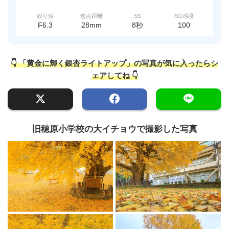
絞り値
焦点距離
SS
ISO感度
F6.3
28mm
8秒
100
👇 「黄金に輝く銀杏ライトアップ」の写真が気に入ったらシ
ェアしてね 👇
旧穂原小学校の大イチョウで撮影した写真