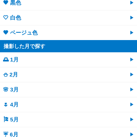
🖤 黒色
🤍 白色
🤎 ベージュ色
撮影した月で探す
🌅 1月
⛄ 2月
🌸 3月
🌷 4月
🎏 5月
☔ 6月