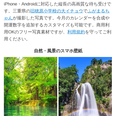
iPhone・Androidに対応した縦長の高画質な待ち受けで
す。三重県の
旧穂原小学校の大イチョウ
で
ふがまるち
ゃん
が撮影した写真です。今月のカレンダーを合成や
開運数字を追加するカスタマイズも可能です。商用利
用OKのフリー写真素材ですが、
利用規約
を守ってご利
用ください。
自然・風景のスマホ壁紙