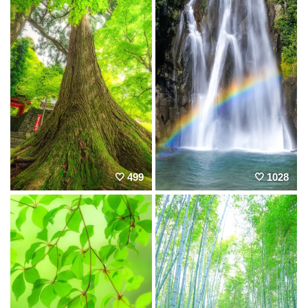
499
1028