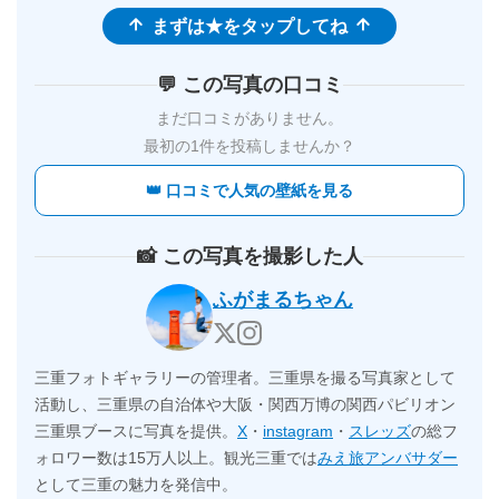
まずは★をタップしてね
💬 この写真の口コミ
まだ口コミがありません。
最初の1件を投稿しませんか？
👑 口コミで人気の壁紙を見る
📸 この写真を撮影した人
ふがまるちゃん
三重フォトギャラリーの管理者。三重県を撮る写真家として
活動し、三重県の自治体や大阪・関西万博の関西パビリオン
三重県ブースに写真を提供。
X
・
instagram
・
スレッズ
の総フ
ォロワー数は15万人以上。観光三重では
みえ旅アンバサダー
として三重の魅力を発信中。