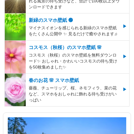
れる風景の待ち受けなど、合計で100枚以上ダウ
ンロードできます
新緑のスマホ壁紙 🟢
マイナスイオンを感じられる新緑のスマホ壁紙
をたくさん公開中 ✨ 見るだけで癒やされます♫
コスモス（秋桜）のスマホ壁紙 🌸
コスモス（秋桜）のスマホ壁紙を無料ダウンロ
ード✨️ おしゃれ・かわいいコスモスの待ち受け
を50枚集めました✨️
春のお花 🌸 スマホ壁紙
薔薇、チューリップ、桜、ネモフィラ、菜の花
など、スマホをおしゃれに飾れる待ち受けがい
っぱい