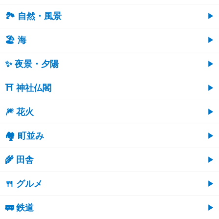
🏞️ 自然・風景
🏖 海
✨ 夜景・夕陽
⛩ 神社仏閣
🎆 花火
🏘 町並み
🌾 田舎
🍴 グルメ
🚃 鉄道