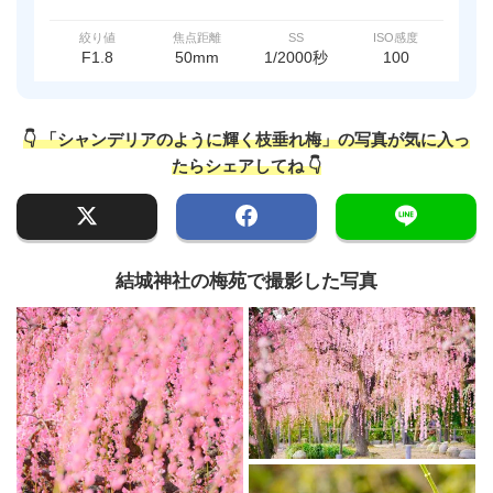
絞り値
焦点距離
SS
ISO感度
F1.8
50mm
1/2000秒
100
👇 「シャンデリアのように輝く枝垂れ梅」の写真が気に入っ
たらシェアしてね 👇
結城神社の梅苑で撮影した写真