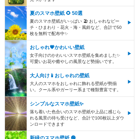
夏のスマホ壁紙 🌻 50選
夏のスマホ壁紙がいっぱい 🏖 おしゃれなビー
チ・ひまわり・花火・海・風鈴など、合計で50
枚を無料で配布中✨
おしゃれ💗かわいい壁紙
女子向けのかわいいスマホ壁紙を集めました✨
可愛いお花や癒やしの風景など勢揃いです。
大人向け📱おしゃれの壁紙
大人のスマホをおしゃれに飾れる壁紙が勢揃
い。クール系やガーリー系まで種類豊富です。
シンプルなスマホ壁紙✨
落ち着いた色合いのスマホ壁紙や上品に感じら
れる風景の待ち受けなど、合計で100枚以上ダウ
ンロードできます
新緑のスマホ壁紙 🟢