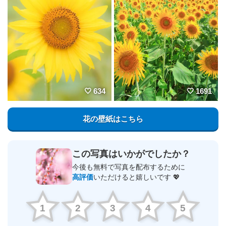
634
1691
花の壁紙はこちら
この写真はいかがでしたか？
今後も無料で写真を配布するために
高評価
いただけると嬉しいです 💖
1
2
3
4
5