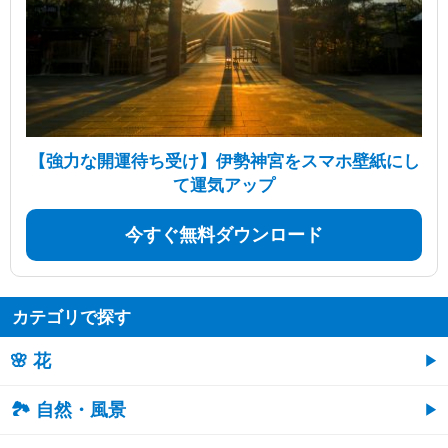
【強力な開運待ち受け】伊勢神宮をスマホ壁紙にし
て運気アップ
今すぐ無料ダウンロード
カテゴリで探す
🌸 花
🏞️ 自然・風景