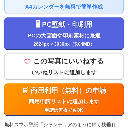
A4カレンダーを無料で簡単作成
🖥️ PC壁紙・印刷用
PCの大画面や印刷素材に最適
2624px × 3936px（5.04MB）
この写真にいいねする
いいねリストに追加します
🛒 商用利用（無料）の申請
商用申請リストに追加します
申請は何枚でもOK
無料スマホ壁紙「シャンデリアのように輝く枝垂れ