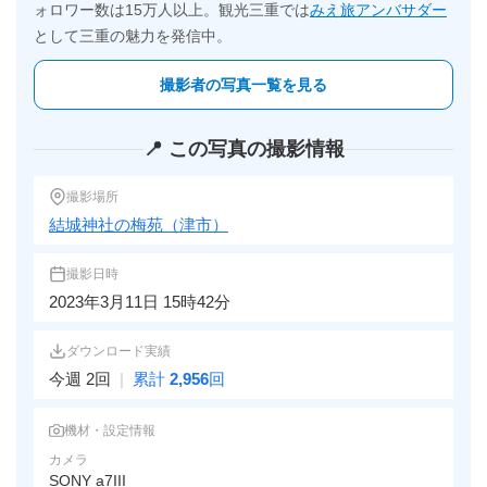
ォロワー数は15万人以上。観光三重では
みえ旅アンバサダー
として三重の魅力を発信中。
撮影者の写真一覧を見る
📍 この写真の撮影情報
撮影場所
結城神社の梅苑（津市）
撮影日時
2023年3月11日 15時42分
ダウンロード実績
今週 2回
|
累計
2,956
回
機材・設定情報
カメラ
SONY a7III