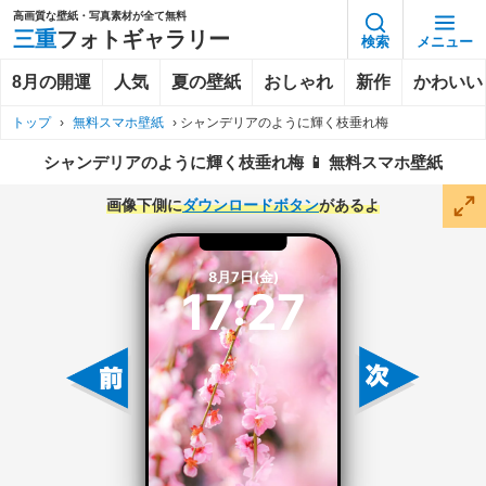
高画質な壁紙・写真素材が全て無料
三重
フォトギャラリー
検索
メニュー
8月の開運
人気
夏の壁紙
おしゃれ
新作
かわいい
トップ
›
無料スマホ壁紙
›
シャンデリアのように輝く枝垂れ梅
シャンデリアのように輝く枝垂れ梅 📱 無料スマホ壁紙
画像下側に
ダウンロードボタン
があるよ
8月7日(金)
17:27