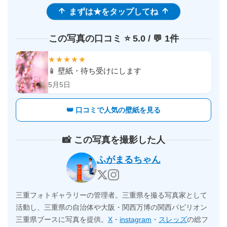
まずは★をタップしてね
この写真の口コミ ⭐️ 5.0 / 💬 1件
★★★★★
📱 壁紙・待ち受けにします
5月5日
👑 口コミで人気の壁紙を見る
📸 この写真を撮影した人
ふがまるちゃん
三重フォトギャラリーの管理者。三重県を撮る写真家として
活動し、三重県の自治体や大阪・関西万博の関西パビリオン
三重県ブースに写真を提供。
X
・
instagram
・
スレッズ
の総フ