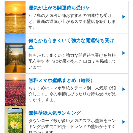
運気が上がる開運待ち受け✨
江ノ島の人気占い師おすすめの開運待ち受け
と、最新の運気が上がるスマホ壁紙を紹介しま
す。
何もかもうまくいく強力な開運待ち受け
🌅
何もかもうまくいく強力な開運待ち受けを無料
配布中✨️ 本当に効果があった口コミも掲載して
います
無料スマホ壁紙まとめ（縦長）
おすすめのスマホ壁紙をテーマ別・人気順で紹
介します。今の季節にぴったりな待ち受けが見
つかりますよ。
無料壁紙人気ランキング
ダウンロード数が多い人気のスマホ壁紙をラン
キング形式でご紹介！トレンドの壁紙が今すぐ
見つかります