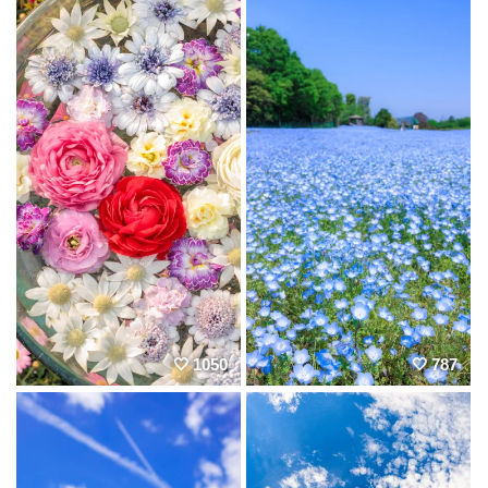
1050
787