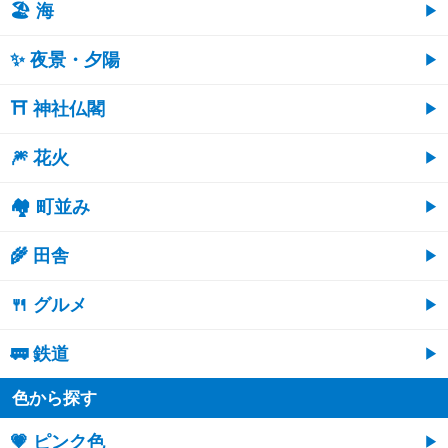
🏖 海
✨ 夜景・夕陽
⛩ 神社仏閣
🎆 花火
🏘 町並み
🌾 田舎
🍴 グルメ
🚃 鉄道
色から探す
💗 ピンク色