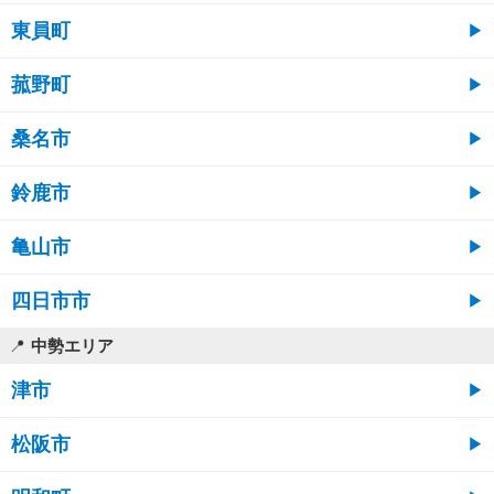
東員町
菰野町
桑名市
鈴鹿市
亀山市
四日市市
中勢エリア
津市
松阪市