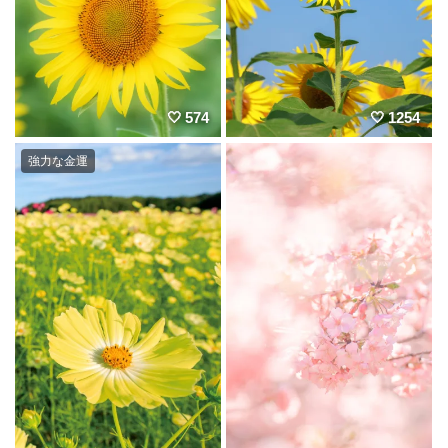
574
1254
強力な金運