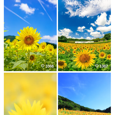
3368
1387