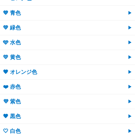
💙 青色
💚 緑色
🩵 水色
💛 黄色
🧡 オレンジ色
❤️ 赤色
💜 紫色
🖤 黒色
🤍 白色