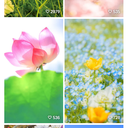
2979
535
536
728