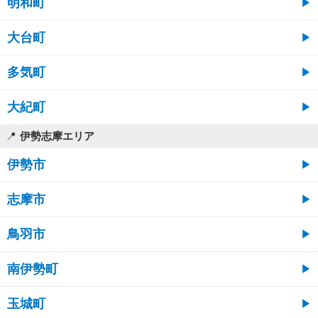
明和町
大台町
多気町
大紀町
伊勢志摩エリア
伊勢市
志摩市
鳥羽市
南伊勢町
玉城町