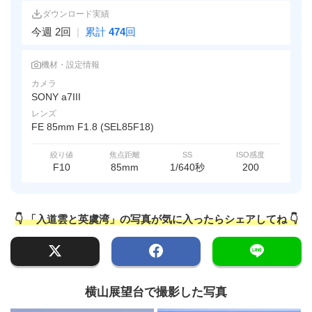
ダウンロード実績
今週 2回
|
累計
474
回
機材・設定情報
カメラ
SONY a7III
レンズ
FE 85mm F1.8 (SEL85F18)
絞り値
焦点距離
SS
ISO感度
F10
85mm
1/640秒
200
👇 「入道雲と英虞湾」の写真が気に入ったらシェアしてね 👇
横山展望台で撮影した写真