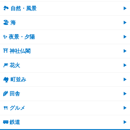
🏞️ 自然・風景
🏖 海
✨ 夜景・夕陽
⛩ 神社仏閣
🎆 花火
🏘 町並み
🌾 田舎
🍴 グルメ
🚃 鉄道