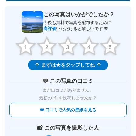
この写真はいかがでしたか？
今後も無料で写真を配布するために
高評価
いただけると嬉しいです 💖
1
2
3
4
5
まずは★をタップしてね
💬 この写真の口コミ
まだ口コミがありません。
最初の1件を投稿しませんか？
👑 口コミで人気の壁紙を見る
📸 この写真を撮影した人