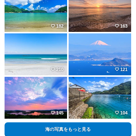
182
163
210
121
145
104
海の写真をもっと見る