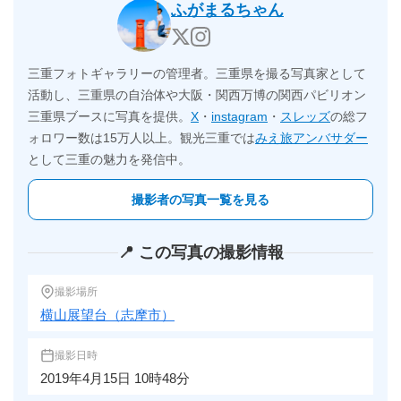
ふがまるちゃん
三重フォトギャラリーの管理者。三重県を撮る写真家として
活動し、三重県の自治体や大阪・関西万博の関西パビリオン
三重県ブースに写真を提供。
X
・
instagram
・
スレッズ
の総フ
ォロワー数は15万人以上。観光三重では
みえ旅アンバサダー
として三重の魅力を発信中。
撮影者の写真一覧を見る
📍 この写真の撮影情報
撮影場所
横山展望台（志摩市）
撮影日時
2019年4月15日 10時48分