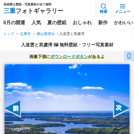
高画質な壁紙・写真素材が全て無料
三重
フォトギャラリー
検索
メニュー
8月の開運
人気
夏の壁紙
おしゃれ
新作
かわいい
トップ
›
志摩市
›
横山展望台
›
入道雲と英虞湾
入道雲と英虞湾 🖼️ 無料壁紙・フリー写真素材
画像下側に
ダウンロードボタン
があるよ