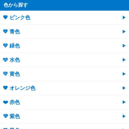
色から探す
💗 ピンク色
💙 青色
💚 緑色
🩵 水色
💛 黄色
🧡 オレンジ色
❤️ 赤色
💜 紫色