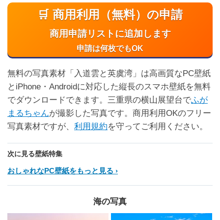
🛒 商用利用（無料）の申請
商用申請リストに追加します
申請は何枚でもOK
無料の写真素材「入道雲と英虞湾」は高画質なPC壁紙
とiPhone・Androidに対応した縦長のスマホ壁紙を無料
でダウンロードできます。三重県の横山展望台で
ふが
まるちゃん
が撮影した写真です。商用利用OKのフリー
写真素材ですが、
利用規約
を守ってご利用ください。
次に見る壁紙特集
おしゃれなPC壁紙をもっと見る
海の写真