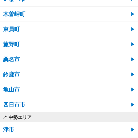
木曽岬町
東員町
菰野町
桑名市
鈴鹿市
亀山市
四日市市
中勢エリア
津市