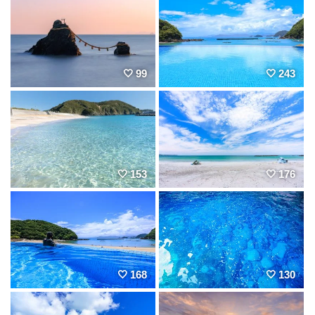
99
243
153
176
168
130