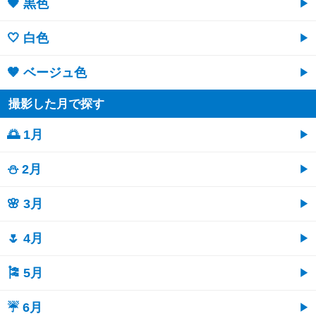
🖤 黒色
🤍 白色
🤎 ベージュ色
撮影した月で探す
🌅 1月
⛄ 2月
🌸 3月
🌷 4月
🎏 5月
☔ 6月