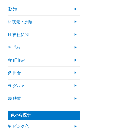
🏖 海
✨ 夜景・夕陽
⛩ 神社仏閣
🎆 花火
🏘 町並み
🌾 田舎
🍴 グルメ
🚃 鉄道
色から探す
💗 ピンク色