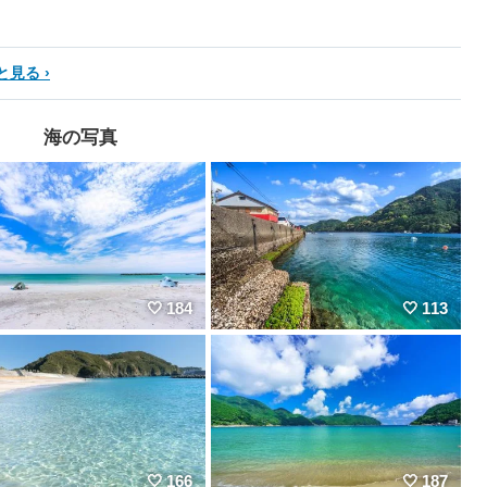
と見る
海の写真
184
113
166
187