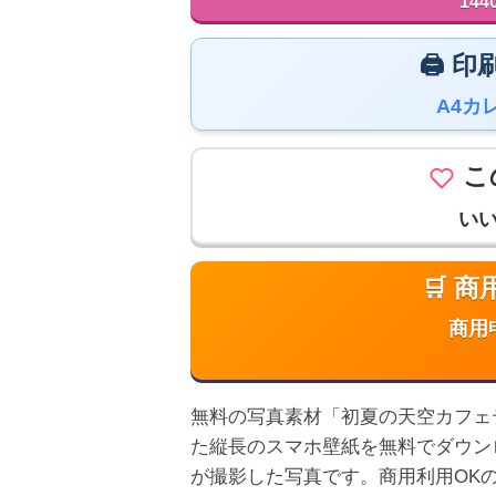
144
🖨️
A4カ
こ
い
🛒 
商用
無料の写真素材「初夏の天空カフェテラス
た縦長のスマホ壁紙を無料でダウン
が撮影した写真です。商用利用OK