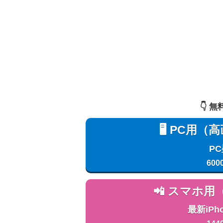
👇️
🖥️ PC
P
600
📲 スマホ
最新iPh