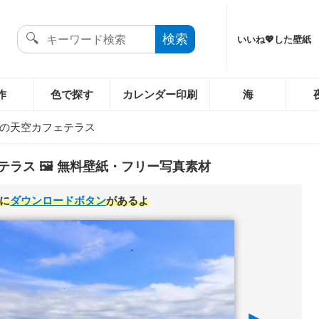
いいね💖した壁紙
作
色で探す
カレンダー印刷
海
の天空カフェテラス
ラス 🖼️ 無料壁紙・フリー写真素材
に
ダウンロードボタン
があるよ