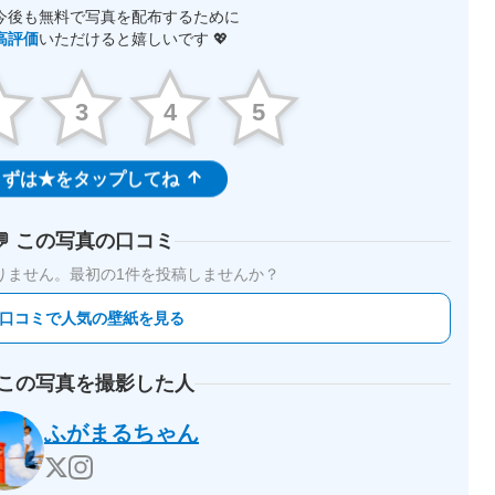
今後も無料で写真を配布するために
高評価
いただけると嬉しいです 💖
2
3
4
5
ずは★をタップしてね
💬 この写真の口コミ
りません。
最初の1件を投稿しませんか？
 口コミで人気の壁紙を見る
 この写真を撮影した人
ふがまるちゃん