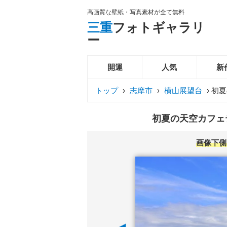
高画質な壁紙・写真素材が全て無料
三重
フォトギャラリ
ー
開運
人気
新
トップ
›
志摩市
›
横山展望台
›
初夏
初夏の天空カフェテ
画像下側