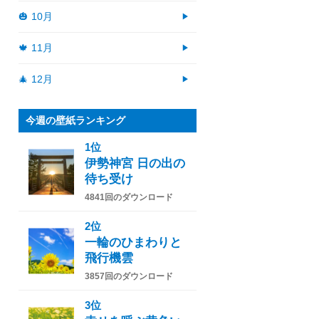
🎃 10月
🍁 11月
🎄 12月
今週の壁紙ランキング
1位
伊勢神宮 日の出の
待ち受け
4841回のダウンロード
2位
一輪のひまわりと
飛行機雲
3857回のダウンロード
3位