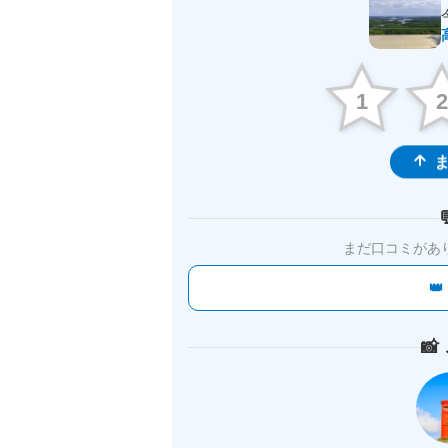
1
ま
まだ口コミがあ

