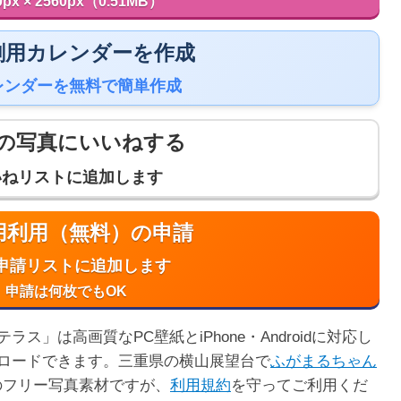
0px × 2560px（0.51MB）
 印刷用カレンダーを作成
レンダーを無料で簡単作成
の写真にいいねする
いねリストに追加します
商用利用（無料）の申請
申請リストに追加します
申請は何枚でもOK
」は高画質なPC壁紙とiPhone・Androidに対応し
ロードできます。三重県の横山展望台で
ふがまるちゃん
のフリー写真素材ですが、
利用規約
を守ってご利用くだ