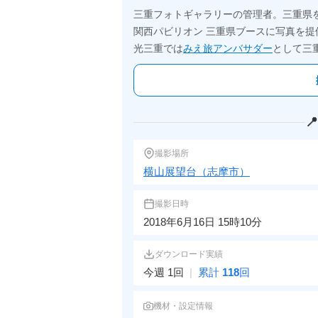
三重フォトギャラリーの管理者。三重県
関西パビリオン 三重県ブースに写真を提
光三重では
みえ旅アンバサダー
として三

撮影場所
横山展望台（志摩市）
撮影日時
2018年6月16日 15時10分
ダウンロード実績
今週 1回
|
累計
118
回
機材・設定情報