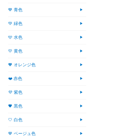
💙 青色
💚 緑色
🩵 水色
💛 黄色
🧡 オレンジ色
❤️ 赤色
💜 紫色
🖤 黒色
🤍 白色
🤎 ベージュ色