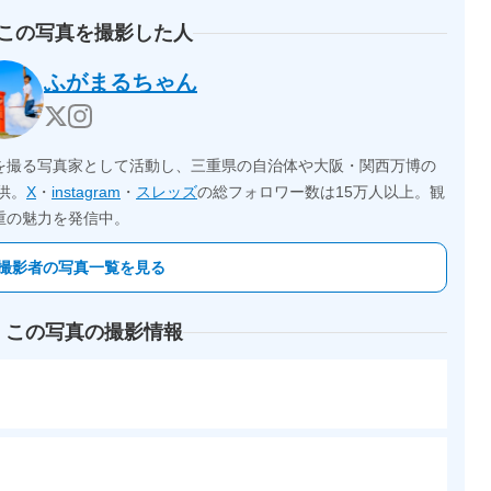
 この写真を撮影した人
ふがまるちゃん
を撮る写真家として活動し、三重県の自治体や大阪・関西万博の
供。
X
・
instagram
・
スレッズ
の総フォロワー数は15万人以上。観
重の魅力を発信中。
撮影者の写真一覧を見る
 この写真の撮影情報