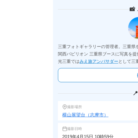

三重フォトギャラリーの管理者。三重県
関西パビリオン 三重県ブースに写真を提
光三重では
みえ旅アンバサダー
として三

撮影場所
横山展望台（志摩市）
撮影日時
2019年4月15日 10時59分