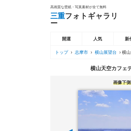
高画質な壁紙・写真素材が全て無料
三重
フォトギャラリ
ー
開運
人気
新
トップ
›
志摩市
›
横山展望台
›
横山
横山天空カフェテ
画像下側