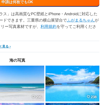
申請は何枚でもOK
は高画質なPC壁紙とiPhone・Androidに対応した
ードできます。三重県の横山展望台で
ふがまるちゃん
が
フリー写真素材ですが、
利用規約
を守ってご利用くださ
と見る
海の写真
206
238