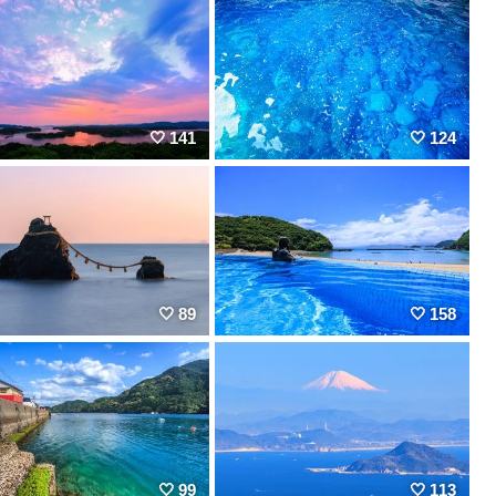
141
124
89
158
99
113