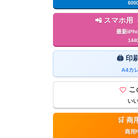
600
📲 スマホ
最新iPh
144
🖨️
A4カ
こ
い
🛒 
商用