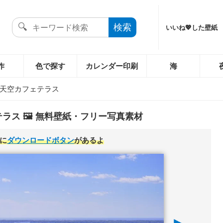
いいね💖した壁紙
作
色で探す
カレンダー印刷
海
天空カフェテラス
ラス 🖼️ 無料壁紙・フリー写真素材
に
ダウンロードボタン
があるよ