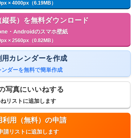
0px × 4000px（6.19MB）
用（縦長）を無料ダウンロード
one・Androidのスマホ壁紙
0px × 2560px（0.82MB）
 印刷用カレンダーを作成
レンダーを無料で簡単作成
の写真にいいねする
いねリストに追加します
商用利用（無料）の申請
申請リストに追加します