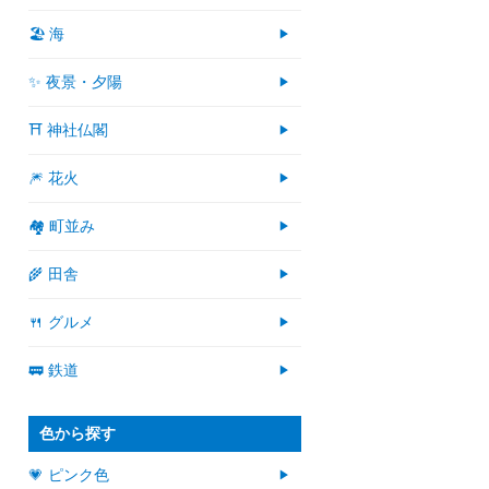
🏖 海
✨ 夜景・夕陽
⛩ 神社仏閣
🎆 花火
🏘 町並み
🌾 田舎
🍴 グルメ
🚃 鉄道
色から探す
💗 ピンク色