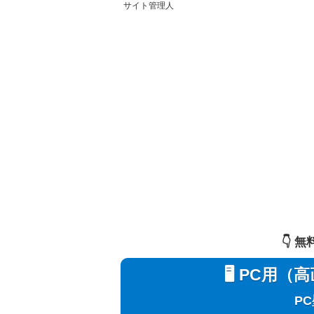
サイト管理人
👇️
🖥️ PC
P