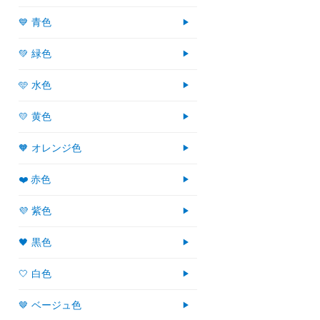
💙 青色
💚 緑色
🩵 水色
💛 黄色
🧡 オレンジ色
❤️ 赤色
💜 紫色
🖤 黒色
🤍 白色
🤎 ベージュ色