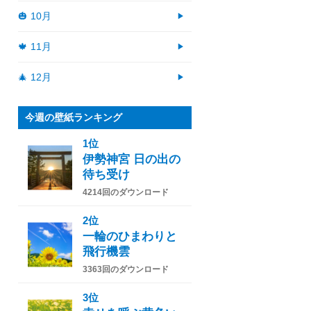
🎃 10月
🍁 11月
🎄 12月
今週の壁紙ランキング
1位
伊勢神宮 日の出の
待ち受け
4214回のダウンロード
2位
一輪のひまわりと
飛行機雲
3363回のダウンロード
3位