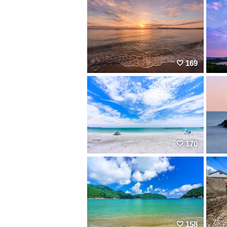
169
170
158