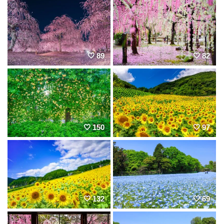
89
82
150
97
132
69