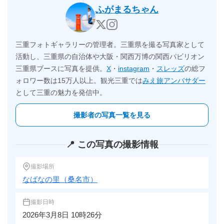
ふがまるちゃん
三重フォトギャラリーの管理者。三重県を撮る写真家として
活動し、三重県の自治体や大阪・関西万博の関西パビリオン
三重県ブースに写真を提供。
X
・
instagram
・
スレッズ
の総フ
ォロワー数は15万人以上。観光三重では
みえ旅アンバサダー
として三重の魅力を発信中。
撮影者の写真一覧を見る
📍 この写真の撮影情報
撮影場所
なばなの里（桑名市）
撮影日時
2026年3月8日 10時26分