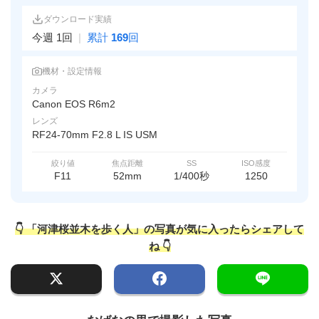
ダウンロード実績
今週 1回
|
累計
169
回
機材・設定情報
カメラ
Canon EOS R6m2
レンズ
RF24-70mm F2.8 L IS USM
絞り値
焦点距離
SS
ISO感度
F11
52mm
1/400秒
1250
👇 「河津桜並木を歩く人」の写真が気に入ったらシェアして
ね 👇