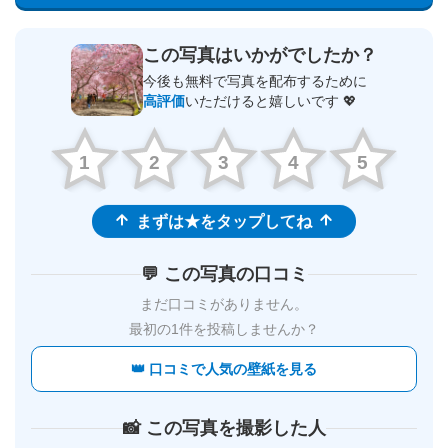
この写真はいかがでしたか？
今後も無料で写真を配布するために
高評価
いただけると嬉しいです 💖
1
2
3
4
5
まずは★をタップしてね
💬 この写真の口コミ
まだ口コミがありません。
最初の1件を投稿しませんか？
👑 口コミで人気の壁紙を見る
📸 この写真を撮影した人