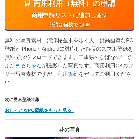
🛒 商用利用（無料）の申請
商用申請リストに追加します
申請は何枚でもOK
無料の写真素材「河津桜並木を歩く人」は高画質なPC
壁紙とiPhone・Androidに対応した縦長のスマホ壁紙を
無料でダウンロードできます。三重県のなばなの里で
ふがまるちゃん
が撮影した写真です。商用利用OKのフ
リー写真素材ですが、
利用規約
を守ってご利用くださ
い。
次に見る壁紙特集
おしゃれなPC壁紙をもっと見る
花の写真