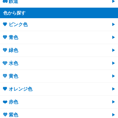
🚃 鉄道
色から探す
💗 ピンク色
💙 青色
💚 緑色
🩵 水色
💛 黄色
🧡 オレンジ色
❤️ 赤色
💜 紫色