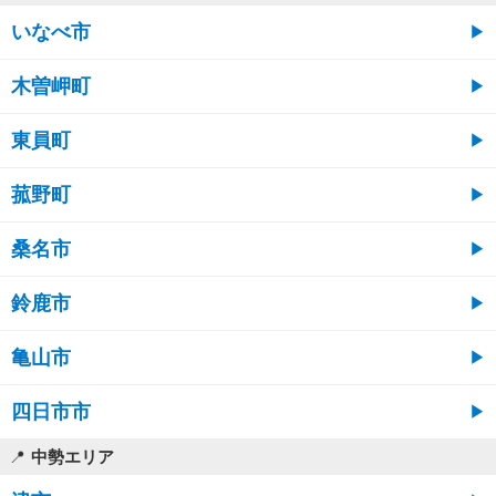
いなべ市
木曽岬町
東員町
菰野町
桑名市
鈴鹿市
亀山市
四日市市
中勢エリア