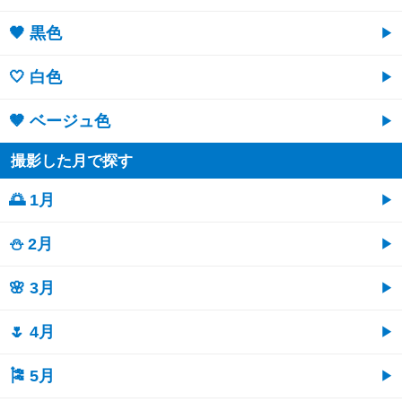
🖤 黒色
🤍 白色
🤎 ベージュ色
撮影した月で探す
🌅 1月
⛄ 2月
🌸 3月
🌷 4月
🎏 5月