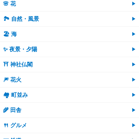
🌸 花
🏞️ 自然・風景
🏖 海
✨ 夜景・夕陽
⛩ 神社仏閣
🎆 花火
🏘 町並み
🌾 田舎
🍴 グルメ