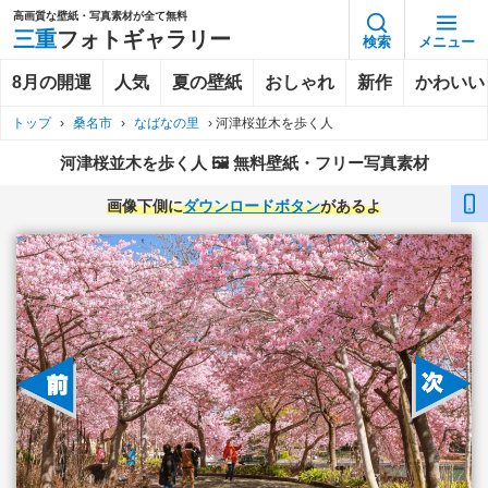
高画質な壁紙・写真素材が全て無料
三重
フォトギャラリー
検索
メニュー
8月の開運
人気
夏の壁紙
おしゃれ
新作
かわいい
トップ
›
桑名市
›
なばなの里
›
河津桜並木を歩く人
河津桜並木を歩く人 🖼️ 無料壁紙・フリー写真素材
画像下側に
ダウンロードボタン
があるよ