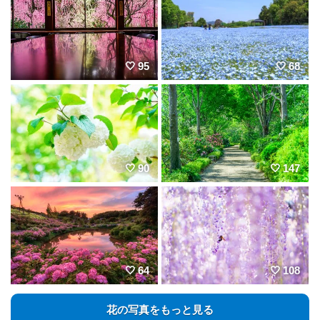
95
68
90
147
64
108
花の写真をもっと見る