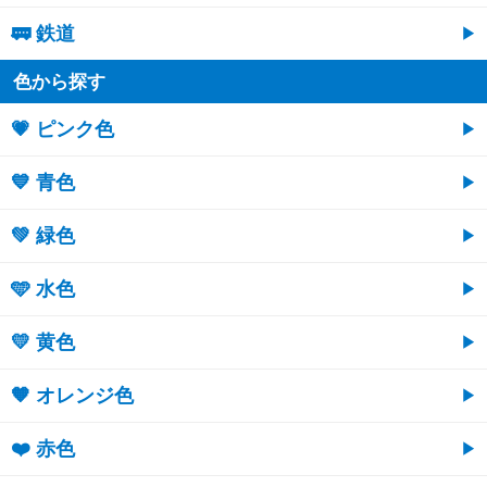
🚃 鉄道
色から探す
💗 ピンク色
💙 青色
💚 緑色
🩵 水色
💛 黄色
🧡 オレンジ色
❤️ 赤色