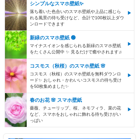
シンプルなスマホ壁紙✨
落ち着いた色合いのスマホ壁紙や上品に感じら
れる風景の待ち受けなど、合計で100枚以上ダウ
ンロードできます
新緑のスマホ壁紙 🟢
マイナスイオンを感じられる新緑のスマホ壁紙
をたくさん公開中 ✨ 見るだけで癒やされます♫
コスモス（秋桜）のスマホ壁紙 🌸
コスモス（秋桜）のスマホ壁紙を無料ダウンロ
ード✨️ おしゃれ・かわいいコスモスの待ち受け
を50枚集めました✨️
春のお花 🌸 スマホ壁紙
薔薇、チューリップ、桜、ネモフィラ、菜の花
など、スマホをおしゃれに飾れる待ち受けがい
っぱい