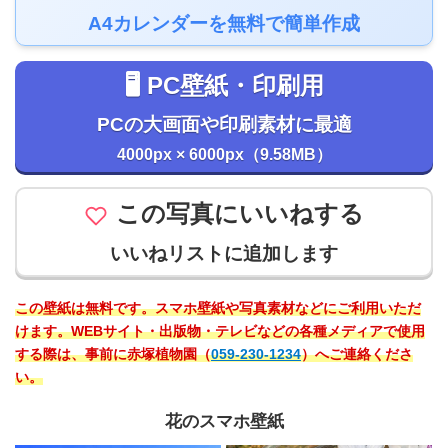
A4カレンダーを無料で簡単作成
🖥️ PC壁紙・印刷用
PCの大画面や印刷素材に最適
4000px × 6000px（9.58MB）
この写真にいいねする
いいねリストに追加します
この壁紙は無料です。スマホ壁紙や写真素材などにご利用いただ
けます。WEBサイト・出版物・テレビなどの各種メディアで使用
する際は、事前に赤塚植物園（
059-230-1234
）へご連絡くださ
い。
花のスマホ壁紙