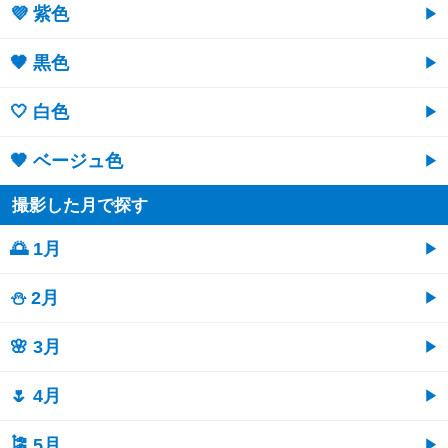
💜 紫色
🖤 黒色
🤍 白色
🤎 ベージュ色
撮影した月で探す
🌅 1月
⛄ 2月
🌸 3月
🌷 4月
🎏 5月