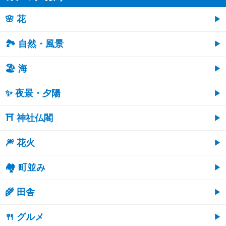
🌸 花
🏞️ 自然・風景
🏖 海
✨ 夜景・夕陽
⛩ 神社仏閣
🎆 花火
🏘 町並み
🌾 田舎
🍴 グルメ