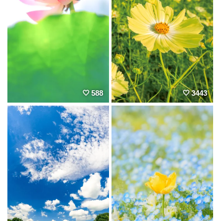
588
3443