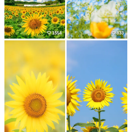
1554
833