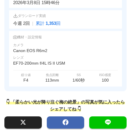
2026年3月8日 15時46分
ダウンロード実績
今週 2回
|
累計
1,353
回
機材・設定情報
カメラ
Canon EOS R6m2
レンズ
EF70-200mm f/4L IS II USM
絞り値
焦点距離
SS
ISO感度
F4
113mm
1/60秒
100
👇 「柔らかい光が降り注ぐ梅の絶景」の写真が気に入ったら
シェアしてね 👇