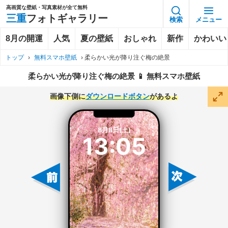
高画質な壁紙・写真素材が全て無料
三重
フォトギャラリー
検索
メニュー
8月の開運
人気
夏の壁紙
おしゃれ
新作
かわいい
トップ
›
無料スマホ壁紙
›
柔らかい光が降り注ぐ梅の絶景
柔らかい光が降り注ぐ梅の絶景 📱 無料スマホ壁紙
画像下側に
ダウンロードボタン
があるよ
8月8日(土)
13:05