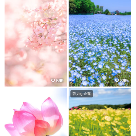
599
899
強力な金運