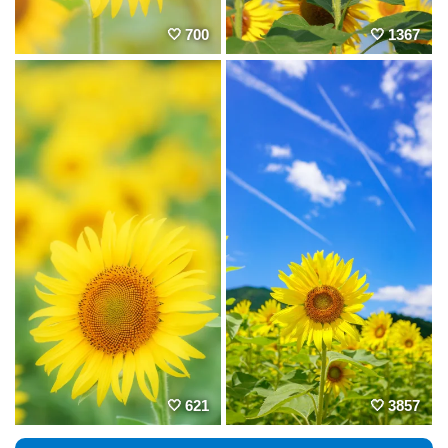
700
1367
621
3857