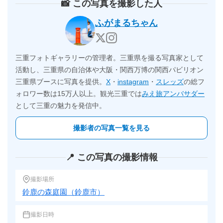
📸 この写真を撮影した人
ふがまるちゃん
三重フォトギャラリーの管理者。三重県を撮る写真家として
活動し、三重県の自治体や大阪・関西万博の関西パビリオン
三重県ブースに写真を提供。
X
・
instagram
・
スレッズ
の総フ
ォロワー数は15万人以上。観光三重では
みえ旅アンバサダー
として三重の魅力を発信中。
撮影者の写真一覧を見る
📍 この写真の撮影情報
撮影場所
鈴鹿の森庭園（鈴鹿市）
撮影日時