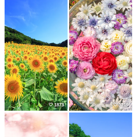
1873
1219