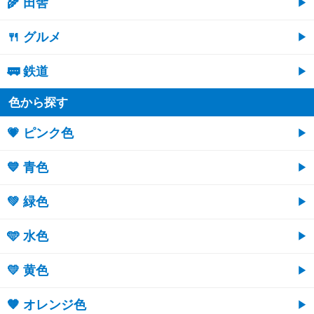
🌾 田舎
🍴 グルメ
🚃 鉄道
色から探す
💗 ピンク色
💙 青色
💚 緑色
🩵 水色
💛 黄色
🧡 オレンジ色