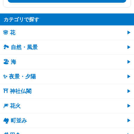
カテゴリで探す
🌸 花
🏞️ 自然・風景
🏖 海
✨ 夜景・夕陽
⛩ 神社仏閣
🎆 花火
🏘 町並み