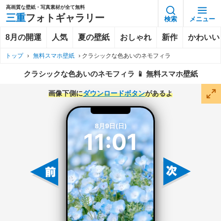
高画質な壁紙・写真素材が全て無料
三重
フォトギャラリー
検索
メニュー
8月の開運
人気
夏の壁紙
おしゃれ
新作
かわいい
トップ
›
無料スマホ壁紙
›
クラシックな色あいのネモフィラ
クラシックな色あいのネモフィラ 📱 無料スマホ壁紙
画像下側に
ダウンロードボタン
があるよ
8月9日(日)
11:01