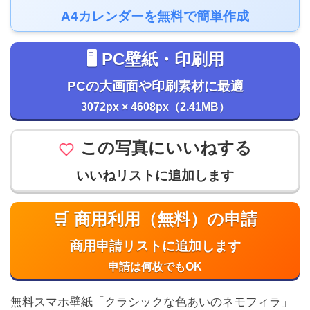
A4カレンダーを無料で簡単作成
🖥️ PC壁紙・印刷用
PCの大画面や印刷素材に最適
3072px × 4608px（2.41MB）
この写真にいいねする
いいねリストに追加します
🛒 商用利用（無料）の申請
商用申請リストに追加します
申請は何枚でもOK
無料スマホ壁紙「クラシックな色あいのネモフィラ」