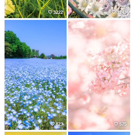
3222
1243
823
575