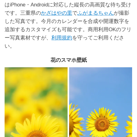
はiPhone・Androidに対応した縦長の高画質な待ち受け
です。三重県の
かざはやの里
で
ふがまるちゃん
が撮影
した写真です。今月のカレンダーを合成や開運数字を
追加するカスタマイズも可能です。商用利用OKのフリ
ー写真素材ですが、
利用規約
を守ってご利用くださ
い。
花のスマホ壁紙