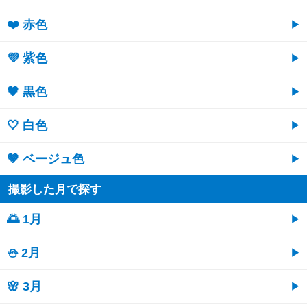
❤️ 赤色
💜 紫色
🖤 黒色
🤍 白色
🤎 ベージュ色
撮影した月で探す
🌅 1月
⛄ 2月
🌸 3月