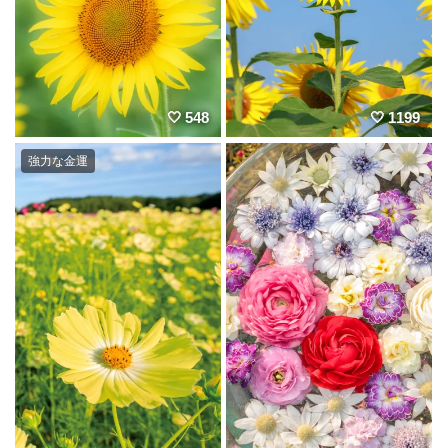
548
1199
強力な金運