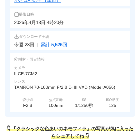
かざはやの里（津市）
撮影日時
2026年4月13日 4時20分
ダウンロード実績
今週 23回
|
累計
5,526
回
機材・設定情報
カメラ
ILCE-7CM2
レンズ
TAMRON 70-180mm F/2.8 Di III VXD (Model A056)
絞り値
焦点距離
SS
ISO感度
F2.8
100mm
1/1250秒
125
👇 「クラシックな色あいのネモフィラ」の写真が気に入った
らシェアしてね 👇