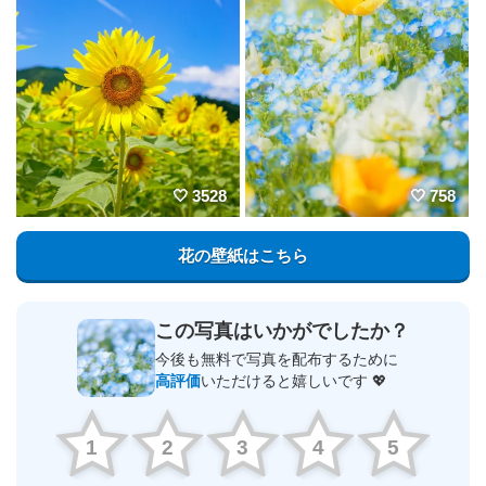
3528
758
花の壁紙はこちら
この写真はいかがでしたか？
今後も無料で写真を配布するために
高評価
いただけると嬉しいです 💖
1
2
3
4
5