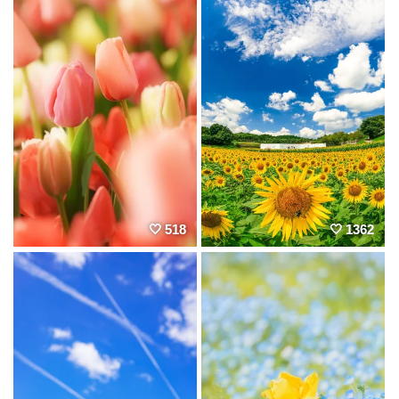
518
1362