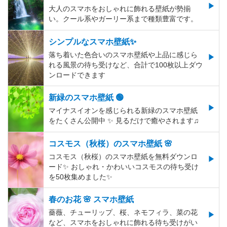
大人のスマホをおしゃれに飾れる壁紙が勢揃
い。クール系やガーリー系まで種類豊富です。
シンプルなスマホ壁紙✨
落ち着いた色合いのスマホ壁紙や上品に感じら
れる風景の待ち受けなど、合計で100枚以上ダウ
ンロードできます
新緑のスマホ壁紙 🟢
マイナスイオンを感じられる新緑のスマホ壁紙
をたくさん公開中 ✨ 見るだけで癒やされます♫
コスモス（秋桜）のスマホ壁紙 🌸
コスモス（秋桜）のスマホ壁紙を無料ダウンロ
ード✨️ おしゃれ・かわいいコスモスの待ち受け
を50枚集めました✨️
春のお花 🌸 スマホ壁紙
薔薇、チューリップ、桜、ネモフィラ、菜の花
など、スマホをおしゃれに飾れる待ち受けがい