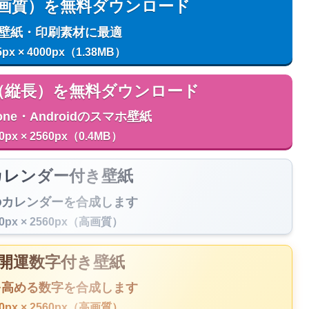
用（高画質）を無料ダウンロード
C壁紙・印刷素材に最適
5px × 4000px（1.38MB）
用（縦長）を無料ダウンロード
one・Androidのスマホ壁紙
0px × 2560px（0.4MB）
️ カレンダー付き壁紙
のカレンダーを合成します
40px × 2560px（高画質）
 開運数字付き壁紙
を高める数字を合成します
40px × 2560px（高画質）