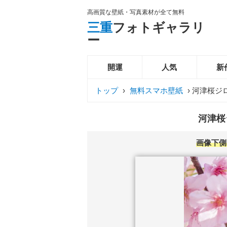
高画質な壁紙・写真素材が全て無料
三重
フォトギャラリ
ー
開運
人気
新
トップ
›
無料スマホ壁紙
›
河津桜ジ
河津桜
画像下側