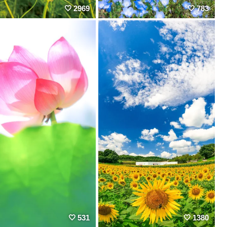
2969
783
531
1380