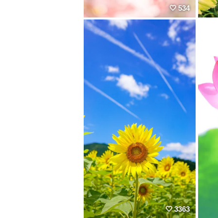
534
3363