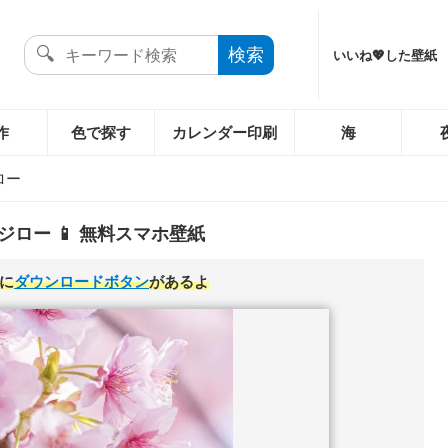
いいね💖した壁紙
作
色で探す
カレンダー印刷
海
ロー
ジロー 📱 無料スマホ壁紙
に
ダウンロードボタン
があるよ