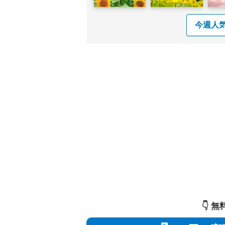
今週人
👇️