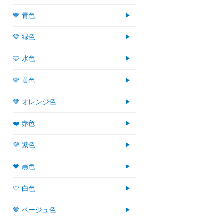
💙 青色
💚 緑色
🩵 水色
💛 黄色
🧡 オレンジ色
❤️ 赤色
💜 紫色
🖤 黒色
🤍 白色
🤎 ベージュ色