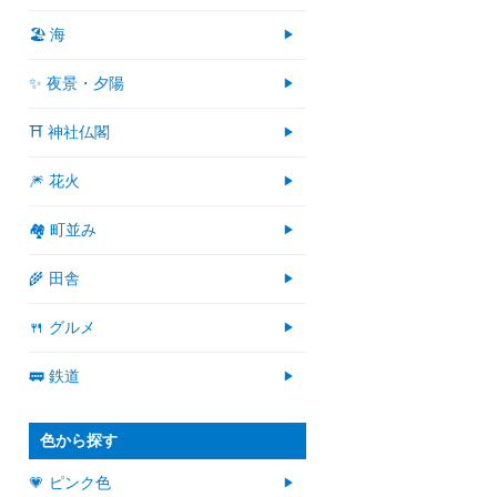
🏖 海
✨ 夜景・夕陽
⛩ 神社仏閣
🎆 花火
🏘 町並み
🌾 田舎
🍴 グルメ
🚃 鉄道
色から探す
💗 ピンク色