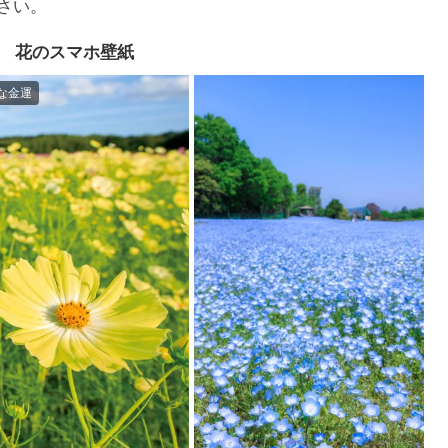
さい。
花のスマホ壁紙
な金運