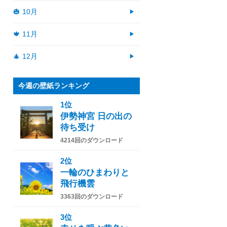
🎃 10月
🍁 11月
🎄 12月
今週の壁紙ランキング
1位
伊勢神宮 日の出の
待ち受け
4214回のダウンロード
2位
一輪のひまわりと
飛行機雲
3363回のダウンロード
3位