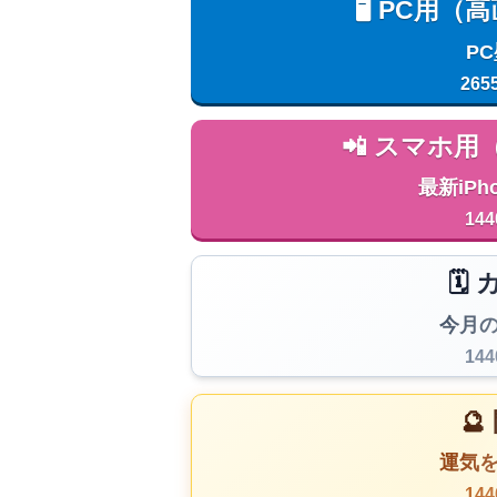
🖥️ PC
P
265
📲 スマホ
最新iPh
144
🗓
今月
14

運気
14