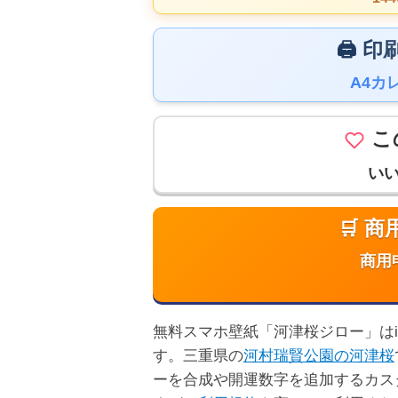
🖨️
A4カ
こ
い
🛒 
商用
無料スマホ壁紙「河津桜ジロー」はiP
す。三重県の
河村瑞賢公園の河津桜
ーを合成や開運数字を追加するカス