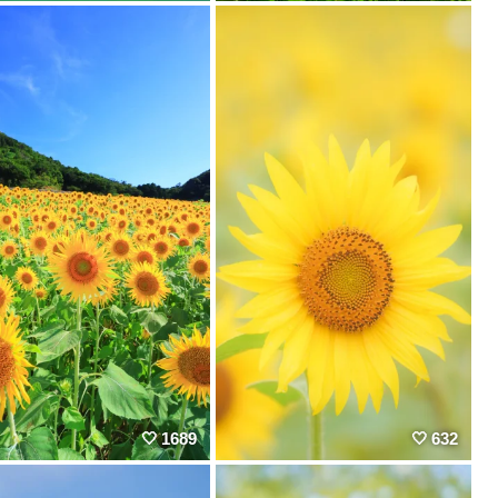
1689
632